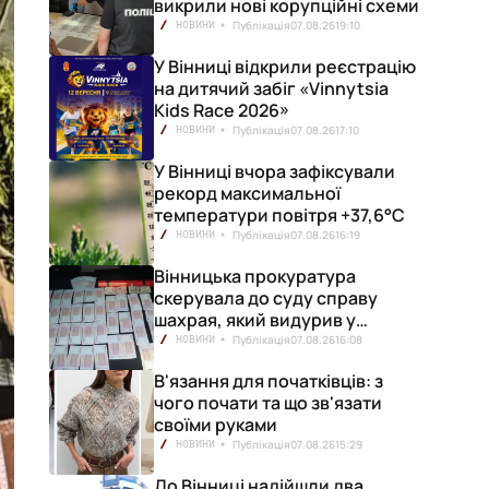
викрили нові корупційні схеми
Публікація
07.08.26
19:10
НОВИНИ
У Вінниці відкрили реєстрацію
на дитячий забіг «Vinnytsia
Kids Race 2026»
Публікація
07.08.26
17:10
НОВИНИ
У Вінниці вчора зафіксували
рекорд максимальної
температури повітря +37,6°С
Публікація
07.08.26
16:19
НОВИНИ
Вінницька прокуратура
скерувала до суду справу
шахрая, який видурив у
вінничанки 154 тисячі гривень
Публікація
07.08.26
16:08
НОВИНИ
В'язання для початківців: з
чого почати та що зв'язати
своїми руками
Публікація
07.08.26
15:29
НОВИНИ
До Вінниці надійшли два