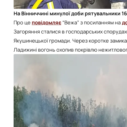
На Вінниччині минулої доби рятувальники 16
Про це
повідомляє
“Вежа” з посиланням на
д
Загоряння сталися в господарських спорудах 
Якушинецької громади. Через коротке замика
Ладижині вогонь охопив покрівлю нежитловог