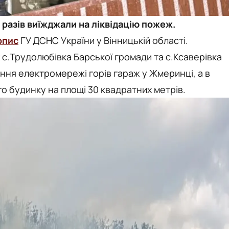
 разів виїжджали на ліквідацію пожеж.
опис
ГУ ДСНС України у Вінницькій області.
с.Трудолюбівка Барської громади та с.Ксаверівка
ння електромережі горів гараж у Жмеринці, а в
о будинку на площі 30 квадратних метрів.