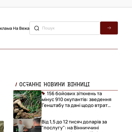
клама На Вежа
ОСТАННІ НОВИНИ ВІННИЦІ
156 бойових зіткнень та
мінус 910 окупантів: зведення
Генштабу та дані щодо втрат
ворога за добу
Від 1,5 до 12 тисяч доларів за
"послугу": на Вінниччині