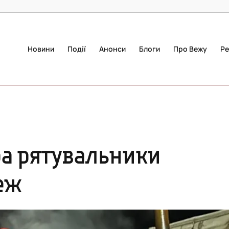
Новини
Події
Анонси
Блоги
Про Вежу
Ре
ра рятувальники
еж