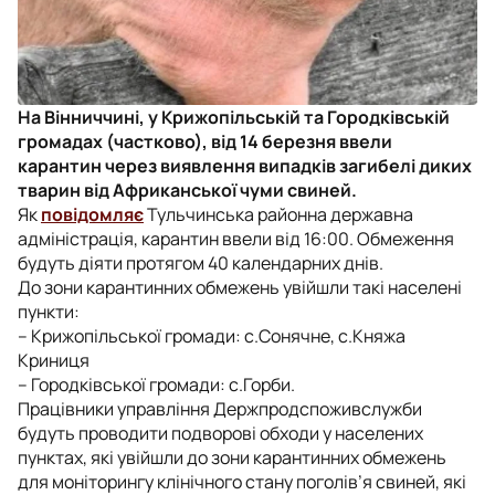
На Вінниччині, у Крижопільській та Городківській
громадах (частково), від 14 березня ввели
карантин через виявлення випадків загибелі диких
тварин від Африканської чуми свиней.
Як
повідомляє
Тульчинська районна державна
адміністрація, карантин ввели від 16:00. Обмеження
будуть діяти протягом 40 календарних днів.
До зони карантинних обмежень увійшли такі населені
пункти:
– Крижопільської громади: с.Сонячне, с.Княжа
Криниця
– Городківської громади: с.Горби.
Працівники управління Держпродспоживслужби
будуть проводити подворові обходи у населених
пунктах, які увійшли до зони карантинних обмежень
для моніторингу клінічного стану поголів’я свиней, які