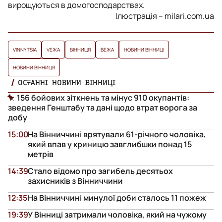
вирощуються в домогосподарствах.
Ілюстрація – milari.com.ua
VINNYTSIA
VЕЖА
ВІННИЦЯ
ВЕЖА
НОВИНИ ВІННИЦІ
НОВИНИ ВІННИЦЯ
ОСТАННІ НОВИНИ ВІННИЦІ
156 бойових зіткнень та мінус 910 окупантів:
зведення Генштабу та дані щодо втрат ворога за
добу
15:00
На Вінниччині врятували 61-річного чоловіка,
який впав у криницю завглибшки понад 15
метрів
14:39
Стало відомо про загибель десятьох
захисників з Вінниччини
12:35
На Вінниччині минулої доби сталось 11 пожеж
19:39
У Вінниці затримали чоловіка, який на чужому