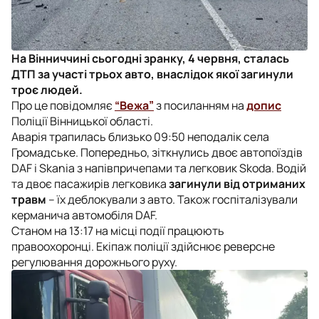
На Вінниччині сьогодні зранку, 4 червня, сталась
ДТП за участі трьох авто, внаслідок якої загинули
троє людей.
Про це повідомляє
“Вежа”
з посиланням на
допис
Поліції Вінницької області.
Аварія трапилась близько 09:50 неподалік села
Громадське. Попередньо, зіткнулись двоє автопоїздів
DAF і Skania з напівпричепами та легковик Skoda. Водій
та двоє пасажирів легковика
загинули від отриманих
травм
– їх деблокували з авто. Також госпіталізували
керманича автомобіля DAF.
Станом на 13:17 на місці події працюють
правоохоронці. Екіпаж поліції здійснює реверсне
регулювання дорожнього руху.