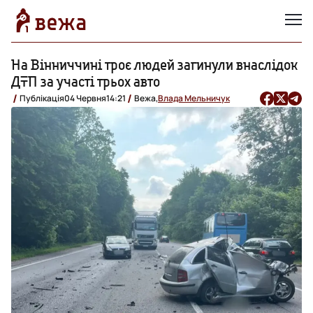
На Вінниччині троє людей загинули внаслідок
ДТП за участі трьох авто
Публікація
04 Червня
14:21
Вежа,
Влада Мельничук