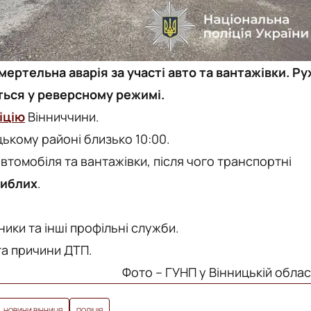
мертельна аварія за участі авто та вантажівки. Ру
ться у реверсному режимі.
іцію
Вінниччини.
ькому районі близько 10:00.
втомобіля та вантажівки, після чого транспортні
гиблих
.
ники та інші профільні служби.
а причини ДТП.
Фото – ГУНП у Вінницькій облас
НОВИНИ ВІННИЦЯ
ПОЛІЦІЯ