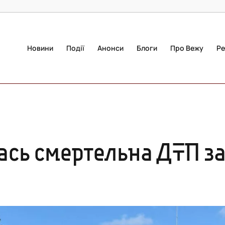
Новини
Події
Анонси
Блоги
Про Вежу
Ре
ась смертельна ДТП з