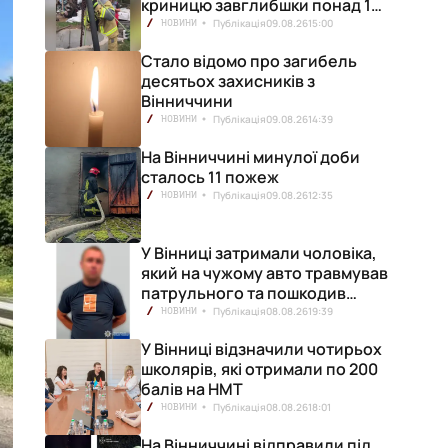
криницю завглибшки понад 15
метрів
Публікація
09.08.26
15:00
НОВИНИ
Стало відомо про загибель
десятьох захисників з
Вінниччини
Публікація
09.08.26
14:39
НОВИНИ
На Вінниччині минулої доби
сталось 11 пожеж
Публікація
09.08.26
12:35
НОВИНИ
У Вінниці затримали чоловіка,
який на чужому авто травмував
патрульного та пошкодив
кілька машин
Публікація
08.08.26
19:39
НОВИНИ
У Вінниці відзначили чотирьох
школярів, які отримали по 200
балів на НМТ
Публікація
08.08.26
18:01
НОВИНИ
На Вінниччині відправили під