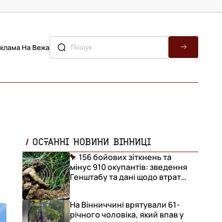
клама На Вежа
а
ОСТАННІ НОВИНИ ВІННИЦІ
156 бойових зіткнень та
мінус 910 окупантів: зведення
Генштабу та дані щодо втрат
ворога за добу
На Вінниччині врятували 61-
річного чоловіка, який впав у