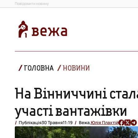
Повідомити новину
ГОЛОВНА
НОВИНИ
На Вінниччині стал
участі вантажівки
Публікація
30 Травня
11:19
Вежа,
Юлія Плахтій