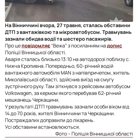
На Вінниччині вчора, 27 травня, сталась обставини
ДТП з вантажівкою та мікроавтобусом. Травмувань
зазнали обидва водії та шестеро пасажирів.
Про це
повідомляє
“Вежа” з посиланням на
допис
Поліції Вінницької області.
Аварія сталась близько 13:10 на автодорозі поблизу с.
Нижча Кропивна. Попередньо, 60-річний водій
вантажного автомобіля MAN з напівпричепом, житель
Миколаївської області, здійснив виїзд на смугу
зустрічного руху. Там зіткнувся з рейсовим автобусом
Volkswagen, за кермом якого перебував 62-річний
мешканець Черкащини.
У результаті ДТП травмувань зазнали особи віком від
14 до 70 років, жителі Вінниччини та Черкащини.
Постраждалих доправили до лікарень.
Усі обставини встановлюються.
Фото – Поліція Вінницької області