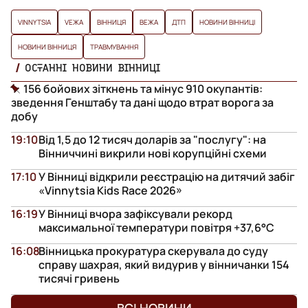
VINNYTSIA
VЕЖА
ВІННИЦЯ
ВЕЖА
ДТП
НОВИНИ ВІННИЦІ
НОВИНИ ВІННИЦЯ
ТРАВМУВАННЯ
ОСТАННІ НОВИНИ ВІННИЦІ
156 бойових зіткнень та мінус 910 окупантів:
зведення Генштабу та дані щодо втрат ворога за
добу
19:10
Від 1,5 до 12 тисяч доларів за "послугу": на
Вінниччині викрили нові корупційні схеми
17:10
У Вінниці відкрили реєстрацію на дитячий забіг
«Vinnytsia Kids Race 2026»
16:19
У Вінниці вчора зафіксували рекорд
максимальної температури повітря +37,6°С
16:08
Вінницька прокуратура скерувала до суду
справу шахрая, який видурив у вінничанки 154
тисячі гривень
ВСІ НОВИНИ