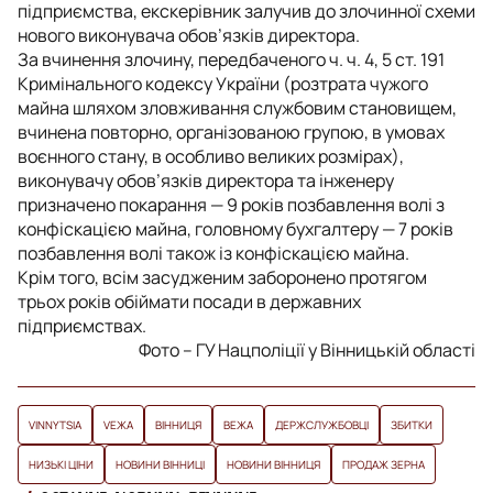
підприємства, екскерівник залучив до злочинної схеми
нового виконувача обов’язків директора.
За вчинення злочину, передбаченого ч. ч. 4, 5 ст. 191
Кримінального кодексу України (розтрата чужого
майна шляхом зловживання службовим становищем,
вчинена повторно, організованою групою, в умовах
воєнного стану, в особливо великих розмірах),
виконувачу обов’язків директора та інженеру
призначено покарання — 9 років позбавлення волі з
конфіскацією майна, головному бухгалтеру — 7 років
позбавлення волі також із конфіскацією майна.
Крім того, всім засудженим заборонено протягом
трьох років обіймати посади в державних
підприємствах.
Фото – ГУ Нацполіції у Вінницькій області
VINNYTSIA
VЕЖА
ВІННИЦЯ
ВЕЖА
ДЕРЖСЛУЖБОВЦІ
ЗБИТКИ
НИЗЬКІ ЦІНИ
НОВИНИ ВІННИЦІ
НОВИНИ ВІННИЦЯ
ПРОДАЖ ЗЕРНА