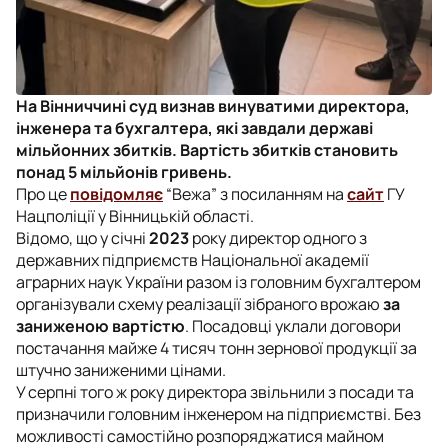
На Вінниччині суд визнав винуватими директора,
інженера та бухгалтера, які завдали державі
мільйонних збитків. Вартість збитків становить
понад 5 мільйонів гривень.
Про це
повідомляє
“Вежа” з посиланням на
сайт
ГУ
Нацполіції у Вінницькій області.
Відомо, що у січні
2023
року директор одного з
державних підприємств Національної академії
аграрних наук України разом із головним бухгалтером
організували схему реалізації зібраного врожаю
за
заниженою вартістю
. Посадовці уклали договори
постачання майже 4 тисяч тонн зернової продукції за
штучно заниженими цінами.
У серпні того ж року директора звільнили з посади та
призначили головним інженером на підприємстві. Без
можливості самостійно розпоряджатися майном