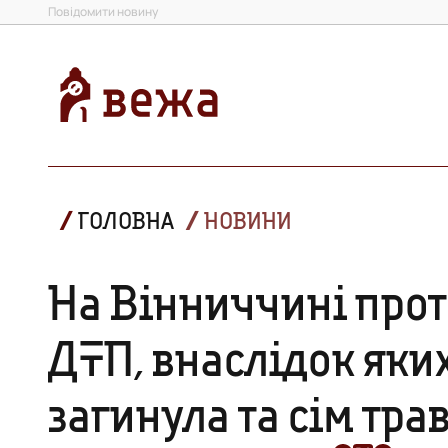
Повідомити новину
ГОЛОВНА
НОВИНИ
На Вінниччині прот
ДТП, внаслідок яки
загинула та сім тр