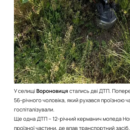
У селищі
Вороновиця
стались дві ДТП. Попере
56-річного чоловіка, який рухався проїзною 
госпіталізували.
Ще одна ДТП – 12-річний керманич мопеда Hon
проїзної частини, де впав транспортний засіб.