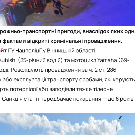
орожньо-транспортні пригоди, внаслідок яких одн
а фактами відкриті кримінальні провадження.
айт
ГУ Нацполіції у Вінницькій області.
subishi (25-річний водій) та мотоцикл Yamaha (69-
одії. Розслідують провадження за ч. 2 ст. 286
або експлуатації транспорту особами, які керують
ть потерпілої або заподіяли тяжке тілесне
Санкція статті передбачає покарання — до 8 років