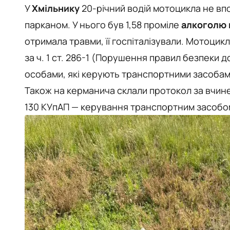
У
Хмільнику
20-річний водій мотоцикла не вп
парканом. У нього був 1,58 проміле
алкоголю в
отримала травми, її госпіталізували. Мотоци
за ч. 1 ст. 286-1 (Порушення правил безпеки 
особами, які керують транспортними засобами
Також на керманича склали протокол за вчине
130 КУпАП — керування транспортним засобом 