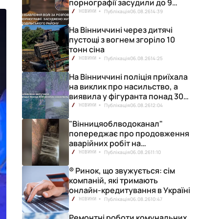
порнографії засудили до 9
років позбавлення волі
Публікація
06.08.26
14:39
НОВИНИ
На Вінниччині через дитячі
пустощі з вогнем згоріло 10
тонн сіна
Публікація
06.08.26
14:25
НОВИНИ
На Вінниччині поліція приїхала
на виклик про насильство, а
виявила у фігуранта понад 300
конопель
Публікація
06.08.26
12:04
НОВИНИ
"Вінницяоблводоканал"
попереджає про продовження
аварійних робіт на
водопровідній станції
Публікація
06.08.26
11:10
НОВИНИ
® Ринок, що звужується: сім
компаній, які тримають
онлайн-кредитування в Україні
Публікація
06.08.26
10:47
НОВИНИ
Ремонтні роботи комунальних