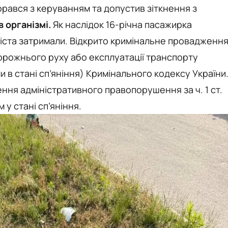
орався з керуванням та допустив зіткнення з
 організмі.
Як наслідок 16-річна пасажирка
кліста затримали. Відкрито кримінальне провадженн
дорожнього руху або експлуатації транспорту
 в стані сп’яніння) Кримінального кодексу України
ння адміністративного правопорушення за ч. 1 ст.
у стані сп’яніння.