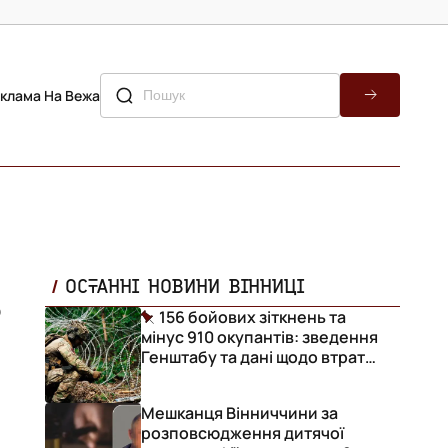
клама На Вежа
ь
ОСТАННІ НОВИНИ ВІННИЦІ
156 бойових зіткнень та
мінус 910 окупантів: зведення
Генштабу та дані щодо втрат
ворога за добу
Мешканця Вінниччини за
розповсюдження дитячої