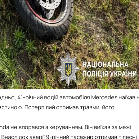
дньо, 41-річний водій автомобіля Mercedes наїхав 
частиною. Потерпілий отримав травми, його
da не впорався з керуванням. Він виїхав за межі
 Внаслідок аварії 9-річний пасажир отримав тілесні