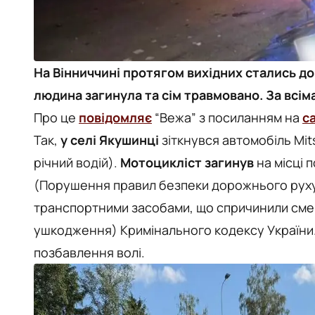
На Вінниччині протягом вихідних стались д
людина загинула та сім травмовано. За всім
Про це
повідомляє
“Вежа” з посиланням на
с
Так,
у селі Якушинці
зіткнувся автомобіль Mit
річний водій).
Мотоцикліст загинув
на місці п
(Порушення правил безпеки дорожнього руху 
транспортними засобами, що спричинили смер
ушкодження) Кримінального кодексу України. 
позбавлення волі.