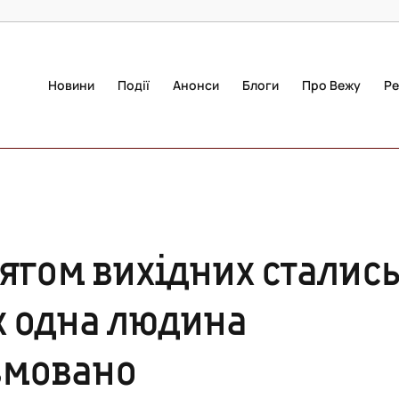
Новини
Події
Анонси
Блоги
Про Вежу
Ре
ягом вихідних сталис
х одна людина
авмовано