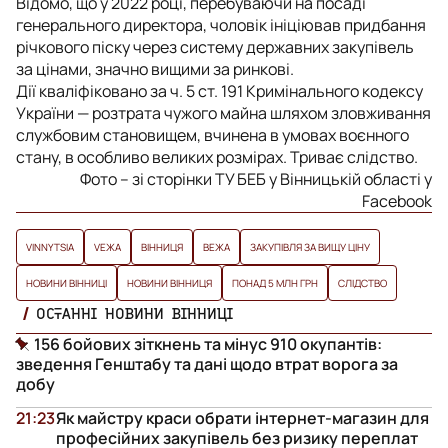
Відомо, що у 2022 році, перебуваючи на посаді
генерального директора, чоловік ініціював придбання
річкового піску через систему державних закупівель
за цінами, значно вищими за ринкові.
Дії кваліфіковано за ч. 5 ст. 191 Кримінального кодексу
України — розтрата чужого майна шляхом зловживання
службовим становищем, вчинена в умовах воєнного
стану, в особливо великих розмірах. Триває слідство.
Фото – зі сторінки ТУ БЕБ у Вінницькій області у
Facebook
VINNYTSIA
VЕЖА
ВІННИЦЯ
ВЕЖА
ЗАКУПІВЛЯ ЗА ВИЩУ ЦІНУ
НОВИНИ ВІННИЦІ
НОВИНИ ВІННИЦЯ
ПОНАД 5 МЛН ГРН
СЛІДСТВО
ОСТАННІ НОВИНИ ВІННИЦІ
156 бойових зіткнень та мінус 910 окупантів:
зведення Генштабу та дані щодо втрат ворога за
добу
21:23
Як майстру краси обрати інтернет-магазин для
професійних закупівель без ризику переплат