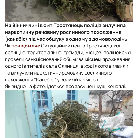
На Вінниччині в смт Тростянець поліція вилучила
наркотичну речовину рослинного походження
(канабіс) під час обшуку в одному з домоволодінь.
Як
повідомляє
Ситуаційний центр Тростянецької
селищної територіальної громади, місцеві поліцейські
провели санкціонований обшук за місцем проживання
одного із жителів села Оляниця, в ході якого виявили
та вилучили наркотичну речовину рослинного
походження “Канабіс” у великій кількості.
Як видно на фото, ідеться про засушені кущі коноплі.