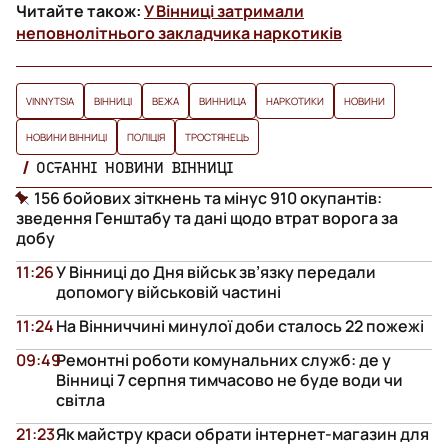
Читайте також:
У Вінниці затримали
неповнолітнього закладчика наркотиків
VINNYTSIA
ВІННИЦІ
ВЕЖА
ВИННИЦА
НАРКОТИКИ
НОВИНИ
НОВИНИ ВІННИЦІ
ПОЛІЦІЯ
ТРОСТЯНЕЦЬ
ОСТАННІ НОВИНИ ВІННИЦІ
156 бойових зіткнень та мінус 910 окупантів:
зведення Генштабу та дані щодо втрат ворога за
добу
11:26
У Вінниці до Дня військ зв’язку передали
допомогу військовій частині
11:24
На Вінниччині минулої доби сталось 22 пожежі
09:49
Ремонтні роботи комунальних служб: де у
Вінниці 7 серпня тимчасово не буде води чи
світла
21:23
Як майстру краси обрати інтернет-магазин для