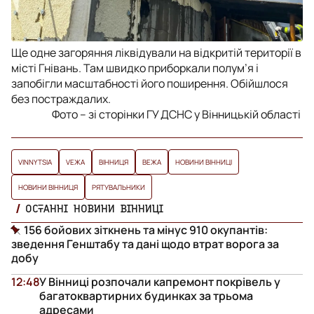
Ще одне загоряння ліквідували на відкритій території в
місті Гнівань. Там швидко приборкали полум’я і
запобігли масштабності його поширення. Обійшлося
без постраждалих.
Фото – зі сторінки ГУ ДСНС у Вінницькій області
VINNYTSIA
VЕЖА
ВІННИЦЯ
ВЕЖА
НОВИНИ ВІННИЦІ
НОВИНИ ВІННИЦЯ
РЯТУВАЛЬНИКИ
ОСТАННІ НОВИНИ ВІННИЦІ
156 бойових зіткнень та мінус 910 окупантів:
зведення Генштабу та дані щодо втрат ворога за
добу
12:48
У Вінниці розпочали капремонт покрівель у
багатоквартирних будинках за трьома
адресами