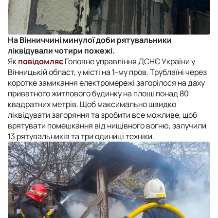
На Вінниччині минулої доби рятувальники
ліквідували чотири пожежі.
Як
повідомляє
Головне управління ДСНС України у
Вінницькій област, у місті на 1-му пров. Трублаїні через
коротке замикання електромережі загорілося на даху
приватного житлового будинку на площі понад 80
квадратних метрів. Щоб максимально швидко
ліквідувати загоряння та зробити все можливе, щоб
врятувати помешкання від нищівного вогню, залучили
13 рятувальників та три одиниці техніки.