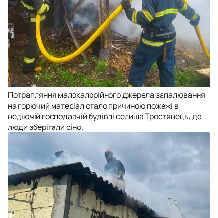
Потрапляння малокалорійного джерела запалювання
на горючий матеріал стало причиною пожежі в
недіючій господарчій будівлі селища Тростянець, де
люди зберігали сіно.