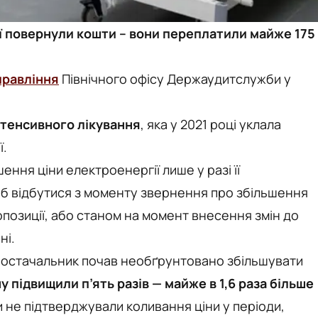
зії повернули кошти – вони переплатили майже 175
правління
Північного офісу Держаудитслужби у
нтенсивного лікування
, яка у 2021 році уклала
ї.
ння ціни електроенергії лише у разі її
 б відбутися з моменту звернення про збільшення
опозиції, або станом на момент внесення змін до
ні.
постачальник почав необґрунтовано збільшувати
ну підвищили п’ять разів — майже в 1,6 раза більше
и не підтверджували коливання ціни у періоди,