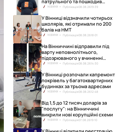
патрульного та пошкодив
кілька машин
Публікація
08.08.26
19:39
НОВИНИ
У Вінниці відзначили чотирьох
школярів, які отримали по 200
балів на НМТ
Публікація
08.08.26
18:01
НОВИНИ
На Вінниччині відправили під
варту неповнолітнього,
підозрюваного у вчиненні
смертельної ДТП
Публікація
08.08.26
14:30
НОВИНИ
У Вінниці розпочали капремонт
покрівель у багатоквартирних
будинках за трьома адресами
Публікація
08.08.26
12:48
НОВИНИ
Від 1,5 до 12 тисяч доларів за
"послугу": на Вінниччині
викрили нові корупційні схеми
Публікація
07.08.26
19:10
НОВИНИ
У Вінниці відкрили реєстрацію