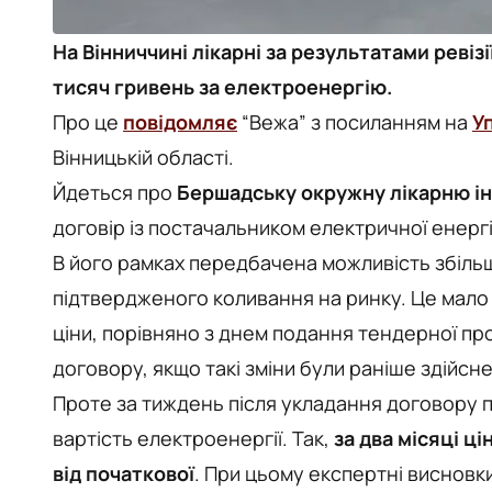
На Вінниччині лікарні за результатами реві
тисяч гривень за електроенергію.
Про це
повідомляє
“Вежа” з посиланням на
У
Вінницькій області.
Йдеться про
Бершадську окружну лікарню і
договір із постачальником електричної енергі
В його рамках передбачена можливість збільше
підтвердженого коливання на ринку. Це мало
ціни, порівняно з днем подання тендерної пр
договору, якщо такі зміни були раніше здійсне
Проте за тиждень після укладання договору 
вартість електроенергії. Так,
за два місяці ці
від початкової
. При цьому експертні висновк