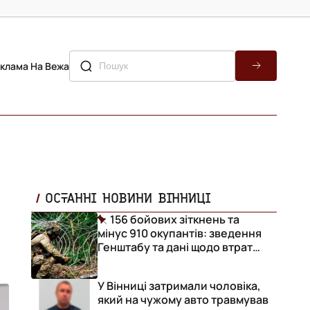
клама На Вежа
ОСТАННІ НОВИНИ ВІННИЦІ
156 бойових зіткнень та
мінус 910 окупантів: зведення
Генштабу та дані щодо втрат
ворога за добу
У Вінниці затримали чоловіка,
який на чужому авто травмував