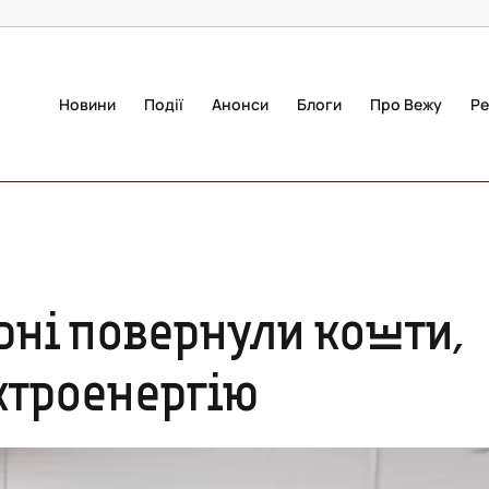
Новини
Події
Анонси
Блоги
Про Вежу
Ре
рні повернули кошти,
і за електроенергію