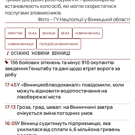
встановлюють коло осіб, які могли скористатися
послугами зловмисників.
Фото – ГУ Нацполіції у Вінницькій області
VINNYTSIA
VЕЖА
ВІННИЦЯ
ВЕЖА
НОВИНИ ВІННИЦІ
НОВИНИ ВІННИЦЯ
ПОЛІЦЕЙСЬКІ ВІННИЧЧИНИ
ОСТАННІ НОВИНИ ВІННИЦІ
156 бойових зіткнень та мінус 910 окупантів:
зведення Генштабу та дані щодо втрат ворога за
добу
17:45
У «Вінницяоблводоканалі» повідомили, коли
можуть відновити водопостачання на
лівобережжі міста
17:13
Гроза, град, шквал: на Вінниччині завтра
очікується зміна погодних умов
16:05
У Вінниці судитимуть підприємицю, яка
ухилилася від сплати 4,6 мільйона гривень