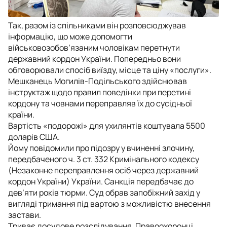
Так, разом із спільниками він розповсюджував
інформацію, що може допомогти
військовозобов’язаним чоловікам перетнути
державний кордон України. Попередньо вони
обговорювали спосіб виїзду, місце та ціну «послуги».
Мешканець Могилів-Подільського здійснював
інструктаж щодо правил поведінки при перетині
кордону та човнами переправляв їх до сусідньої
країни.
Вартість «подорожі» для ухилянтів коштувала 5500
доларів США.
Йому повідомили про підозру у вчиненні злочину,
передбаченого ч. 3 ст. 332 Кримінального кодексу
(Незаконне переправлення осіб через державний
кордон України) України. Санкція передбачає до
дев’яти років тюрми. Суд обрав запобіжний захід у
вигляді тримання під вартою з можливістю внесення
застави.
Триває досудове розслідування. Правоохоронці