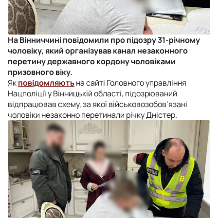
На Вінниччині повідомили про підозру 31-річному
чоловіку, який організував канал незаконного
перетину державного кордону чоловіками
призовного віку.
Як
повідомляють
на сайті Головного управління
Нацполіції у Вінницькій області, підозрюваний
відпрацював схему, за якої військовозобов’язані
чоловіки незаконно перетинали річку Дністер.