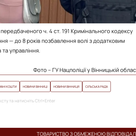
, передбаченого ч. 4 ст. 191 Кримінального кодексу
ання — до 8 років позбавлення волі з додатковим
 та управління.
Фото – ГУ Нацполіції у Вінницькій облас
АНІ КОШТИ
НОВИНИ ВІННИЦІ
НОВИНИ ВІННИЦЯ
СІЛЬСЬКА РАДА
сту та натисніть Ctrl+Enter
ТОВАРИСТВО З ОБМЕЖЕНОЮ ВІДПОВІДА