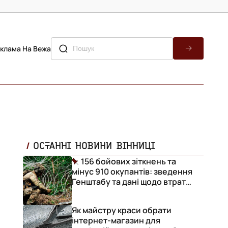
клама На Вежа
ОСТАННІ НОВИНИ ВІННИЦІ
156 бойових зіткнень та
мінус 910 окупантів: зведення
Генштабу та дані щодо втрат
ворога за добу
Як майстру краси обрати
інтернет-магазин для