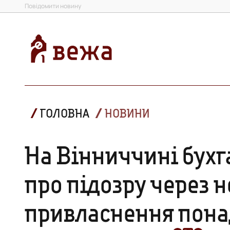
Повідомити новину
ГОЛОВНА
НОВИНИ
На Вінниччині бухг
про підозру через 
привласнення понад