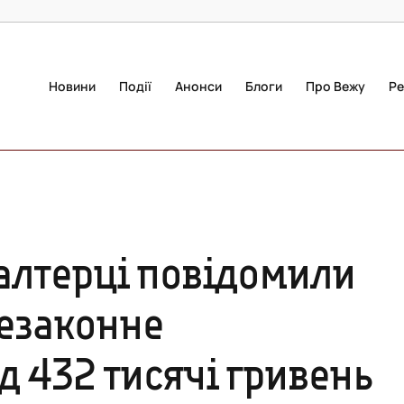
Новини
Події
Анонси
Блоги
Про Вежу
Ре
алтерці повідомили
незаконне
 432 тисячі гривень