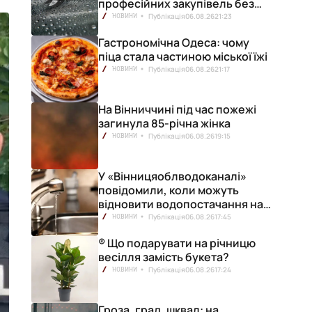
професійних закупівель без
ризику переплат
Публікація
06.08.26
21:23
НОВИНИ
Гастрономічна Одеса: чому
піца стала частиною міської їжі
Публікація
06.08.26
21:17
НОВИНИ
На Вінниччині під час пожежі
загинула 85-річна жінка
Публікація
06.08.26
19:15
НОВИНИ
У «Вінницяоблводоканалі»
повідомили, коли можуть
відновити водопостачання на
лівобережжі міста
Публікація
06.08.26
17:45
НОВИНИ
® Що подарувати на річницю
весілля замість букета?
Публікація
06.08.26
17:24
НОВИНИ
Гроза, град, шквал: на