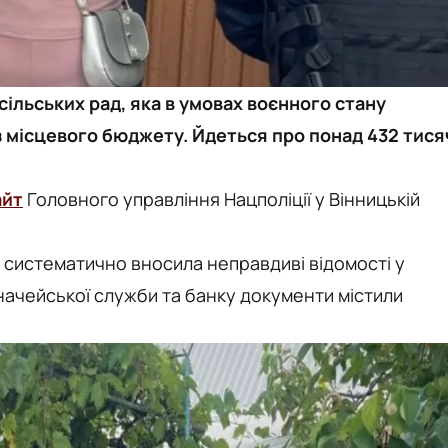
 сільських рад, яка в умовах воєнного стану
 місцевого бюджету. Йдеться про понад 432 тися
айт
Головного управління Нацполіції у Вінницькій
а систематично вносила неправдиві відомості у
значейської служби та банку документи містили