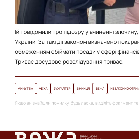
Їй повідомили про підозру у вчиненні злочину
України. За такі дії законом визначено покар
обмеженням обіймати посади у сфері фінансів
Триває досудове розслідування триває.
VINNYTSIA
VЕЖА
БУХГАЛТЕР
ВІННИЦЯ
ВЕЖА
НЕЗАКОННО ОТРИМ
Якщо ви знайшли помилку, будь ласка, виділіть фрагмент тек