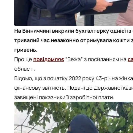
На Вінниччині викрили бухгалтерку однієї із
тривалий час незаконно отримувала кошти з
гривень.
Про це
повідомляє
“Вежа” з посиланням на
с
області.
Відомо, що з початку 2022 року 43-річна жінк
фінансову звітність. Подані до Державної ка
завищені показники її заробітної плати.