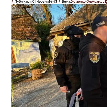
Публікація
01 Червня
14:43
Вежа,
Хоменко Олександр