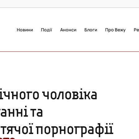
Новини
Події
Анонси
Блоги
Про Вежу
Ре
ічного чоловіка
анні та
тячої порнографії