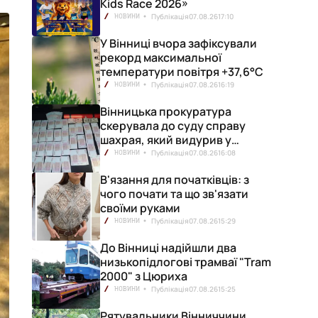
Kids Race 2026»
Публікація
07.08.26
17:10
НОВИНИ
У Вінниці вчора зафіксували
рекорд максимальної
температури повітря +37,6°С
Публікація
07.08.26
16:19
НОВИНИ
Вінницька прокуратура
скерувала до суду справу
шахрая, який видурив у
вінничанки 154 тисячі гривень
Публікація
07.08.26
16:08
НОВИНИ
В'язання для початківців: з
чого почати та що зв'язати
своїми руками
Публікація
07.08.26
15:29
НОВИНИ
До Вінниці надійшли два
низькопідлогові трамваї "Tram
2000" з Цюриха
Публікація
07.08.26
15:25
НОВИНИ
Рятувальники Вінниччини