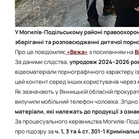
У Могилів-Подільському районі правоохоронц
зберіганні та розповсюдженні дитячої порно
Про це повідомляє
«Вежа»
з посиланням на
В
За даними слідства,
упродовж 2024–2026 рок
відеоматеріали порнографічного характеру із
цей контент серед інших користувачів через
Як зазначають у Вінницькій обласній прокура
вилучили мобільний телефон чоловіка. Згідно
матеріали, які належать до продукції з озна
За процесуального керівництва Могилів-Поді
про підозру за
ч. 1, 3 та 4 ст. 301-1 Кримінал