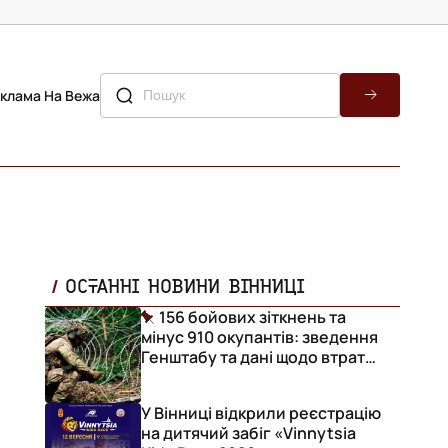
клама На Вежа
ОСТАННІ НОВИНИ ВІННИЦІ
156 бойових зіткнень та
мінус 910 окупантів: зведення
Генштабу та дані щодо втрат
ворога за добу
У Вінниці відкрили реєстрацію
на дитячий забіг «Vinnytsia