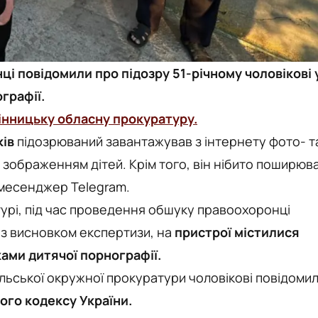
і повідомили про підозру 51-річному чоловікові 
графії.
інницьку обласну прокуратуру.
ів
підозрюваний завантажував з інтернету фото- т
 зображенням дітей. Крім того, він нібито поширюв
 месенджер Telegram.
турі, під час проведення обшуку правоохоронці
 з висновком експертизи, на
пристрої містилися
ками дитячої порнографії.
льської окружної прокуратури чоловікові повідоми
ьного кодексу України.