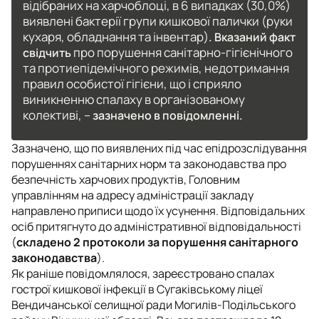
відібраних на харчоблоці, в 6 випадках (30,0%)
виявлені бактерії групи кишкової палички (руки
кухаря, обладнання та інвентар)
. Вказаний факт
про порушення санітарно-гігієнічного
свідчить
та протиепідемічного режимів, недотримання
правил особистої гігієни, що і сприяло
виникненню спалаху в організованому
колективі, –
зазначено в повідомленні.
Зазначено, що по виявлених під час епідрозслідування
порушеннях санітарних норм та законодавства про
безпечність харчових продуктів, Головним
управлінням на адресу адміністрації закладу
направлено приписи щодо їх усунення. Відповідальних
осіб притягнуто до адміністративної відповідальності
(
складено 2 протоколи за порушення санітарного
законодавства
).
Як раніше повідомлялося, зареєстровано спалах
гострої кишкової інфекції в Сугаківському ліцеї
Вендичанської селищної ради Могилів-Подільського