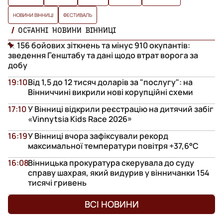
НОВИНИ ВІННИЦІ
ФЕСТИВАЛЬ
ОСТАННІ НОВИНИ ВІННИЦІ
156 бойових зіткнень та мінус 910 окупантів:
зведення Генштабу та дані щодо втрат ворога за
добу
19:10
Від 1,5 до 12 тисяч доларів за "послугу": на
Вінниччині викрили нові корупційні схеми
17:10
У Вінниці відкрили реєстрацію на дитячий забіг
«Vinnytsia Kids Race 2026»
16:19
У Вінниці вчора зафіксували рекорд
максимальної температури повітря +37,6°С
16:08
Вінницька прокуратура скерувала до суду
справу шахрая, який видурив у вінничанки 154
тисячі гривень
ВСІ НОВИНИ