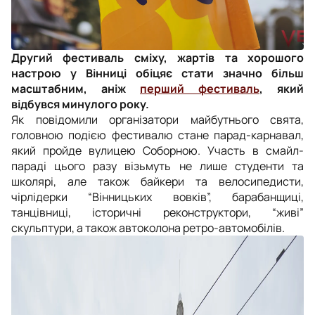
Другий фестиваль сміху, жартів та хорошого
настрою у Вінниці обіцяє стати значно більш
масштабним, аніж
перший
фестиваль
, який
відбувся минулого року.
Як повідомили організатори майбутнього свята,
головною подією фестивалю стане парад-карнавал,
який пройде вулицею Соборною. Участь в смайл-
параді цього разу візьмуть не лише студенти та
школярі, але також байкери та велосипедисти,
чірлідерки “Вінницьких вовків”, барабанщиці,
танцівниці, історичні реконструктори, “живі”
скульптури, а також автоколона ретро-автомобілів.