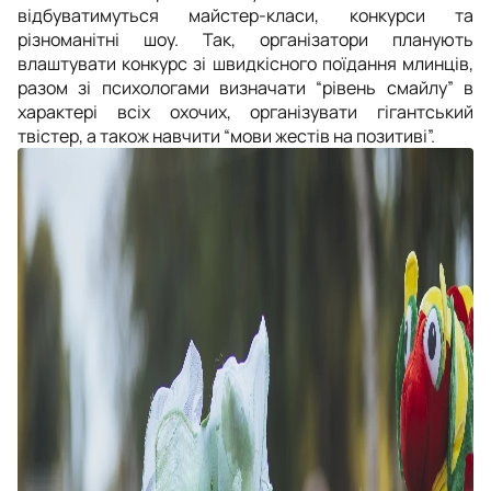
відбуватимуться майстер-класи, конкурси та
різноманітні шоу. Так, організатори планують
влаштувати конкурс зі швидкісного поїдання млинців,
разом зі психологами визначати “рівень смайлу” в
характері всіх охочих, організувати гігантський
твістер, а також навчити “мови жестів на позитиві”.