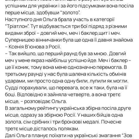
успішним для українки і за його підсумками вона посіла
перше місце, здобувши “золото”.
Наступного дня Ольга брала участь в категорії
“Тріатлон”. Тут відбувається три бої підряд з різними
видами зброї – довгий меч, меч і баклер,щит і меч.
Суперницею вінничанки була ще одна її давня знайома
– Ксенія В’юнова з Росії.
– Так вийшло, що перший раунд був за мною. Довгий
меч у мене якраз найбільш успішно йде. Меч і баклер –
це її коник, тому вона мене однозначно перемогла. В
третьому раунді у нас була шалена кількість обмінів
ударами, ми просто одна одну били, лупили як могли.
Судді порахували, що перевага, все ж таки, була на її
боці. Відповідно я зайняла четверте, а вона третє
місце, – розповідає Ольга.
В загальному рейтингу українська збірна посіла друге
місце, одразу за збірною Росії. У наших бійців одна
золота, сім срібних і три бронзові медалі. Почесне
третє місце дісталось полякам.
Далі Ольга планує поїхати на українські змагання “Зов