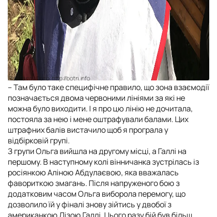
Ліза Галлі. Фото: http://botn.info
– Там було таке специфічне правило, що зона взаємодії
позначається двома червоними лініями за які не
можна було виходити. І я про цю лінію не дочитала,
постояла за нею і мене оштрафували балами. Цих
штрафних балів вистачило щоб я програла у
відбірковій групі.
З групи Ольга вийшла на другому місці, а Галлі на
першому. В наступному колі вінничанка зустрілась із
росіянкою Аліною Абдулаєвою, яка вважалась
фавориткою змагань. Після напруженого бою з
додатковим часом Ольга виборола перемогу, що
дозволило їй у фіналі знову зійтись у двобої з
американкою Лізою Галлі. Цього разу бій був більш