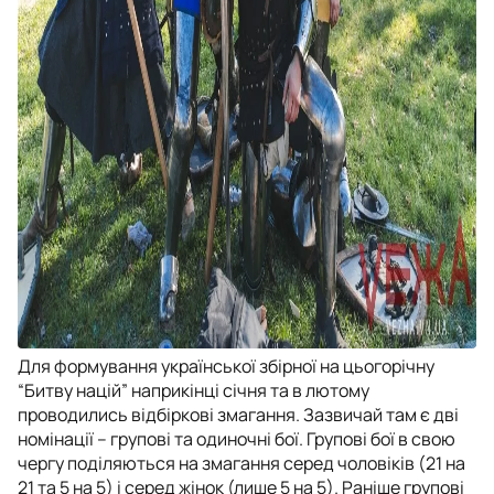
Для формування української збірної на цьогорічну
“Битву націй” наприкінці січня та в лютому
проводились відбіркові змагання. Зазвичай там є дві
номінації – групові та одиночні бої. Групові бої в свою
чергу поділяються на змагання серед чоловіків (21 на
21 та 5 на 5) і серед жінок (лише 5 на 5). Раніше групові