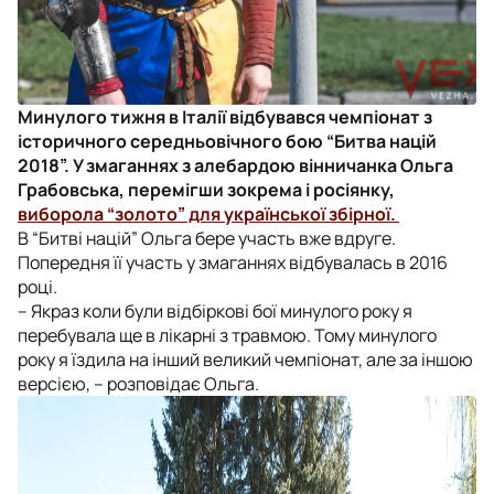
Минулого тижня в Італії відбувався чемпіонат з
історичного середньовічного бою “Битва націй
2018”. У змаганнях з алебардою вінничанка Ольга
Грабовська, перемігши зокрема і росіянку,
виборола “золото” для української збірної.
В “Битві націй” Ольга бере участь вже вдруге.
Попередня її участь у змаганнях відбувалась в 2016
році.
– Якраз коли були відбіркові бої минулого року я
перебувала ще в лікарні з травмою. Тому минулого
року я їздила на інший великий чемпіонат, але за іншою
версією, – розповідає Ольга.