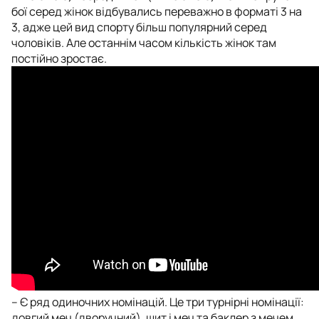
бої серед жінок відбувались переважно в форматі 3 на
3, адже цей вид спорту більш популярний серед
чоловіків. Але останнім часом кількість жінок там
постійно зростає.
– Є ряд одиночних номінацій. Це три турнірні номінації:
довгий меч (дворучний), щит і меч та баклер з мечем.