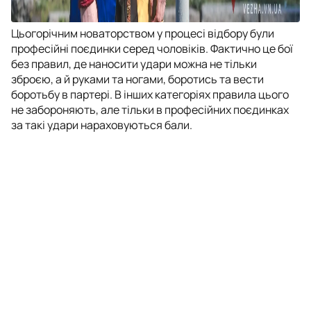
Цьогорічним новаторством у процесі відбору були
професійні поєдинки серед чоловіків. Фактично це бої
без правил, де наносити удари можна не тільки
зброєю, а й руками та ногами, боротись та вести
боротьбу в партері. В інших категоріях правила цього
не забороняють, але тільки в професійних поєдинках
за такі удари нараховуються бали.