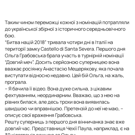
Таким чином переможці кожної з номінацій потрапляли
до української збірної з історичного середньовічного
бою.
“Битва націй 2018” тривала чотири дні в Італії на
території замку
Castello di Santa Severa.
Першого дня
Ольга Грабовська брала участь в турнірній номінації
“Довгий меч”. Досить серйозною суперницею вона
вважає росіянку Анастасію Мещерякову, яка почала
виступати відносно недавно. Цей бій Ольга, на жаль,
програла.
– Я бачила її відео. Вона дуже сильна, з цікавим
фехтуванням, неординарним. Вважаю, що з нею на
рівних билася, але десь трохи вона виявилась
швидшою чи вправнішою. Претензій до неї не маю, –
описує свої враження Грабовська.
Решту суперниць з першого дня вінничанка знає вже
довгий час. Представниця Чехії Паула, наприклад, є на
30 кілограмів важчою за Ольгу: