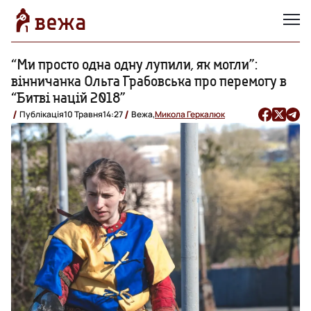
“Ми просто одна одну лупили, як могли”:
вінничанка Ольга Грабовська про перемогу в
“Битві націй 2018”
Публікація
10 Травня
14:27
Вежа,
Микола Геркалюк