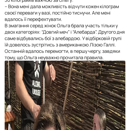
– Вона мені дала можливість відчути кожен кілограм
своєї переваги у вазі, постійно тиснучи. Але мені
вдалось її перефехтувати.
В змагання серед жінок Ольга брала участь тільки у
двох категоріях: “Довгий меч” і “Алебарда”. Другого дня
саме відбувались бої з алебардою. У відбірковій групі
їй довелось зустрітись з американкою Лізою Галлі.
Останній вдалось перемогти, в першу чергу, завдяки
тому, що Ольга неуважно прочитала правила.