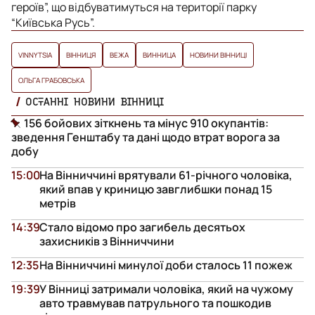
героїв”, що відбуватимуться на території парку
“Київська Русь”.
VINNYTSIA
ВІННИЦЯ
ВЕЖА
ВИННИЦА
НОВИНИ ВІННИЦІ
ОЛЬГА ГРАБОВСЬКА
ОСТАННІ НОВИНИ ВІННИЦІ
156 бойових зіткнень та мінус 910 окупантів:
зведення Генштабу та дані щодо втрат ворога за
добу
15:00
На Вінниччині врятували 61-річного чоловіка,
який впав у криницю завглибшки понад 15
метрів
14:39
Стало відомо про загибель десятьох
захисників з Вінниччини
12:35
На Вінниччині минулої доби сталось 11 пожеж
19:39
У Вінниці затримали чоловіка, який на чужому
авто травмував патрульного та пошкодив