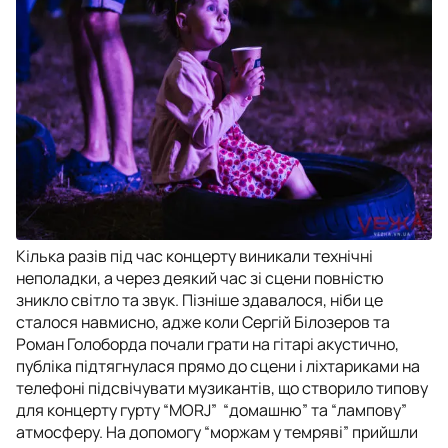
Кілька разів під час концерту виникали технічні
неполадки, а через деякий час зі сцени повністю
зникло світло та звук. Пізніше здавалося, ніби це
сталося навмисно, адже коли Сергій Білозеров та
Роман Голоборда почали грати на гітарі акустично,
публіка підтягнулася прямо до сцени і ліхтариками на
телефоні підсвічувати музикантів, що створило типову
для концерту гурту “MORJ” “домашню” та “лампову”
атмосферу. На допомогу “моржам у темряві” прийшли