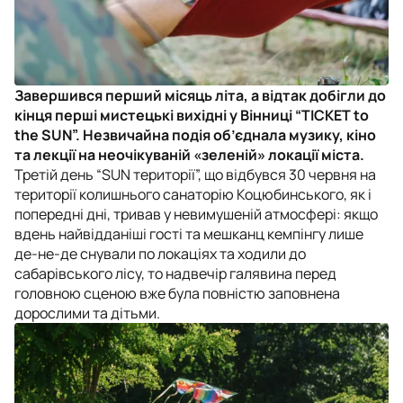
Завершився перший місяць літа, а відтак добігли до
кінця перші мистецькі вихідні у Вінниці “TICKET to
the SUN”. Незвичайна подія об’єднала музику, кіно
та лекції на неочікуваній «зеленій» локації міста.
Третій день “SUN території”, що відбувся 30 червня на
території колишнього санаторію Коцюбинського, як і
попередні дні, тривав у невимушеній атмосфері: якщо
вдень найвідданіші гості та мешканц кемпінгу лише
де-не-де снували по локаціях та ходили до
сабарівського лісу, то надвечір галявина перед
головною сценою вже була повністю заповнена
дорослими та дітьми.