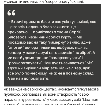
музиканти виступали у “скороченому” складі.
—
Втричі приємно бачити вас усіх тут в місці, яке
ще зовсім недавно було закинуте, це
прекрасно, — привітався з сцени Сергій
—
Білозеров, незмінний соліст гурту.
Ми
посадимо вас на таку “камерну” хвилю, адже
“апогей” вечора тільки що відбувся, під час
концерту наших друзі та товаришів “по зброї”. А
ми вас будемо трошки “заморжовувати” і
“Мо”,
“розморжовувати”. Наш дует називається
адже ми вирішили відрізати кілька літер, щоб
все було по-чесному, ми ж не в повному складі.
А ви нам допомагайте.
Як завжди на своїх концертах, музикант спілкувався з
публікою, розповідав, як вони створюють “свою
паралельну реальність” у харківському хабі “Цветная
капуста”, та признався, що в гурта у Харкові з’явився