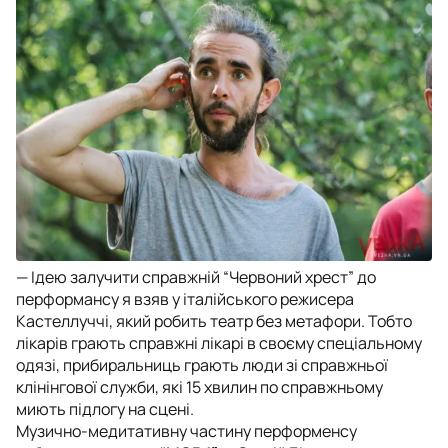
— Ідею залучити справжній “Червоний хрест” до
перформансу я взяв у італійського режисера
Кастеллуччі, який робить театр без метафори. Тобто
лікарів грають справжні лікарі в своєму спеціальному
одязі, прибиральниць грають люди зі справжньої
клінінгової служби, які 15 хвилин по справжньому
миють підлогу на сцені.
Музично-медитативну частину перформенсу