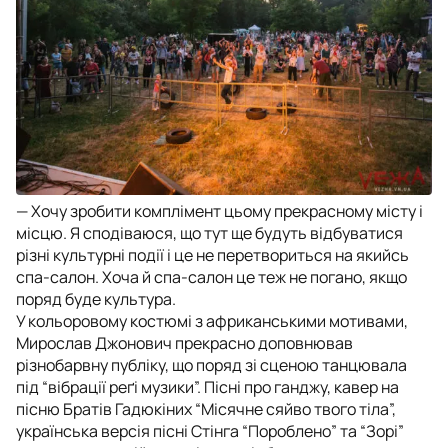
— Хочу зробити комплімент цьому прекрасному місту і
місцю. Я сподіваюся, що тут ще будуть відбуватися
різні культурні події і це не перетвориться на якийсь
спа-салон. Хоча й спа-салон це теж не погано, якщо
поряд буде культура.
У кольоровому костюмі з африканськими мотивами,
Мирослав Джонович прекрасно доповнював
різнобарвну публіку, що поряд зі сценою танцювала
під “вібрації реґі музики”. Пісні про ганджу, кавер на
пісню Братів Гадюкіних “Місячне сяйво твого тіла”,
українська версія пісні Стінга “Пороблено” та “Зорі”