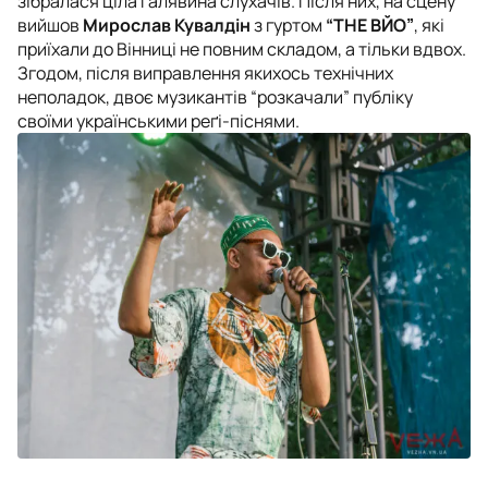
зібралася ціла галявина слухачів. Після них, на сцену
вийшов
Мирослав Кувалдін
з гуртом
“THE ВЙО”
, які
приїхали до Вінниці не повним складом, а тільки вдвох.
Згодом, після виправлення якихось технічних
неполадок, двоє музикантів “розкачали” публіку
своїми українськими реґі-піснями.