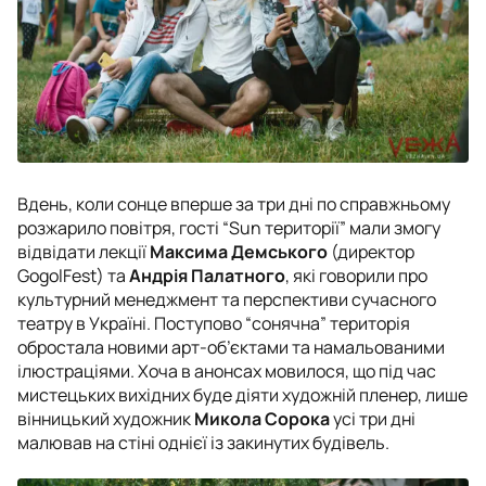
Вдень, коли сонце вперше за три дні по справжньому
розжарило повітря, гості “Sun території” мали змогу
відвідати лекції
Максима Демського
(директор
GogolFest) та
Андрія Палатного
, які говорили про
культурний менеджмент та перспективи сучасного
театру в Україні. Поступово “сонячна” територія
обростала новими арт-об’єктами та намальованими
ілюстраціями. Хоча в анонсах мовилося, що під час
мистецьких вихідних буде діяти художній пленер, лише
вінницький художник
Микола Сорока
усі три дні
малював на стіні однієї із закинутих будівель.