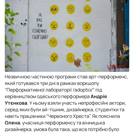
Незвичною частиною програми став арт-перформенс,
який готувався три дні в рамках воркшопу
“Перформативної лабораторії /adoptio/” під
керівництвом одеського перформера
Андрія
Утєнкова
. У ньому взяли участь непрофесійні актори,
серед яких були ай-тішник, дизайнерка, студентки та
навіть працівники “Червоного Хреста”. Як пояснила
Олена
, учасниця перформенсу та вінницька
дизайнерка, умова була така, що все потрібно було