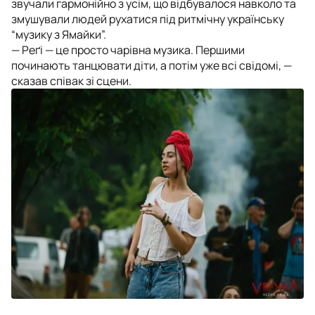
звучали гармонійно з усім, що відбувалося навколо та
змушували людей рухатися під ритмічну українську
“музику з Ямайки”.
— Реґі — це просто чарівна музика. Першими
починають танцювати діти, а потім уже всі свідомі, —
сказав співак зі сцени.