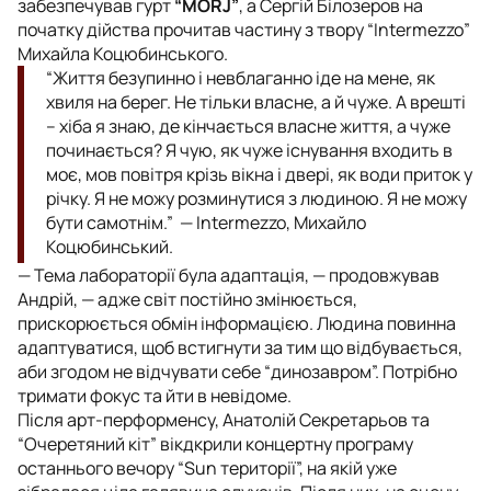
забезпечував гурт
“МОRJ”
, а Сергій Білозеров на
початку дійства прочитав частину з твору “Intermezzo”
Михайла Коцюбинського.
“Життя безупинно і невблаганно іде на мене, як
хвиля на берег. Не тільки власне, а й чуже. А врешті
– хіба я знаю, де кінчається власне життя, а чуже
починається? Я чую, як чуже існування входить в
моє, мов повітря крізь вікна і двері, як води приток у
річку. Я не можу розминутися з людиною. Я не можу
бути самотнім.” —
Intermezzo, Михайло
Коцюбинський.
— Тема лабораторії була адаптація, — продовжував
Андрій, — адже світ постійно змінюється,
прискорюється обмін інформацією. Людина повинна
адаптуватися, щоб встигнути за тим що відбувається,
аби згодом не відчувати себе “динозавром”. Потрібно
тримати фокус та йти в невідоме.
Після арт-перформенсу, Анатолій Секретарьов та
“Очеретяний кіт” вікдкрили концертну програму
останнього вечору “Sun території”, на якій уже