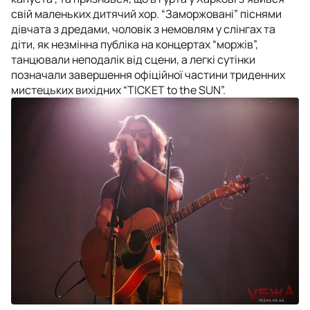
свій маленьких дитячий хор. “Заморжовані” піснями
дівчата з дредами, чоловік з немовлям у слінгах та
діти, як незмінна публіка на концертах “моржів”,
танцювали неподалік від сцени, а легкі сутінки
позначали завершення офіційної частини триденних
мистецьких вихідних “TICKET to the SUN”.