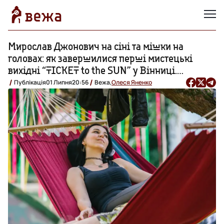
Мирослав Джонович на сіні та мішки на
головах: як завершилися перші мистецькі
вихідні “TICKET to the SUN” у Вінниці.
ФОТОРЕПОРТАЖ
Публікація
01 Липня
20:56
Вежа,
Олеся Яненко