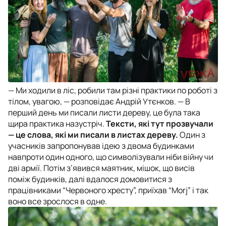
— Ми ходили в ліс, робили там різні практики по роботі з
тілом, увагою, — розповідає Андрій Утєнков. — В
перший день ми писали листи дереву, це була така
щира практика назустріч.
Тексти, які тут прозвучали
— це слова, які ми писали в листах дереву.
Один з
учасників запропонував ідею з двома будинками
навпроти один одного, що символізували ніби війну чи
дві армії. Потім з’явився маятник, мішок, що висів
поміж будинків, далі вдалося домовитися з
працівниками “Червоного хресту”, приїхав “Morj” і так
воно все зрослося в одне.