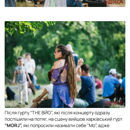
Після гурту “THE ВЙО”, які після концерту одразу
поспішили на потяг, на сцену вийшов харківський гурт
“MORJ”,
які попросили називати себе “Мо”, адже