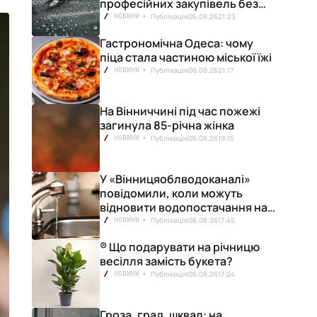
професійних закупівель без
ризику переплат
Публікація
06.08.26
21:23
НОВИНИ
Гастрономічна Одеса: чому
піца стала частиною міської їжі
Публікація
06.08.26
21:17
НОВИНИ
На Вінниччині під час пожежі
загинула 85-річна жінка
Публікація
06.08.26
19:15
НОВИНИ
У «Вінницяоблводоканалі»
повідомили, коли можуть
відновити водопостачання на
лівобережжі міста
Публікація
06.08.26
17:45
НОВИНИ
® Що подарувати на річницю
весілля замість букета?
Публікація
06.08.26
17:24
НОВИНИ
Гроза, град, шквал: на