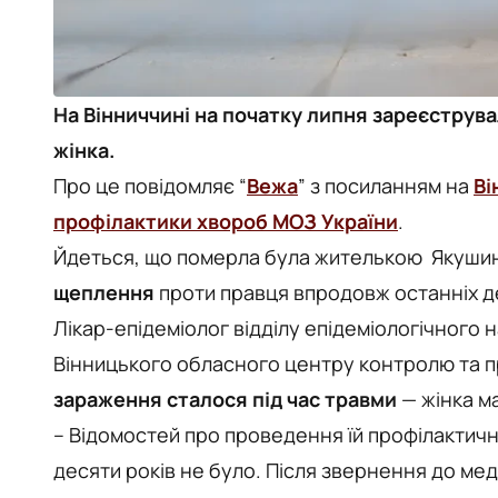
На Вінниччині на початку липня зареєструва
жінка.
Про це повідомляє “
Вежа
” з посиланням на
Ві
профілактики хвороб МОЗ України
.
Йдеться, що померла була жителькою Якушин
щеплення
проти правця впродовж останніх де
Лікар-епідеміолог відділу епідеміологічного 
Вінницького обласного центру контролю та п
зараження сталося під час травми
— жінка м
– Відомостей про проведення їй профілактич
десяти років не було. Після звернення до ме