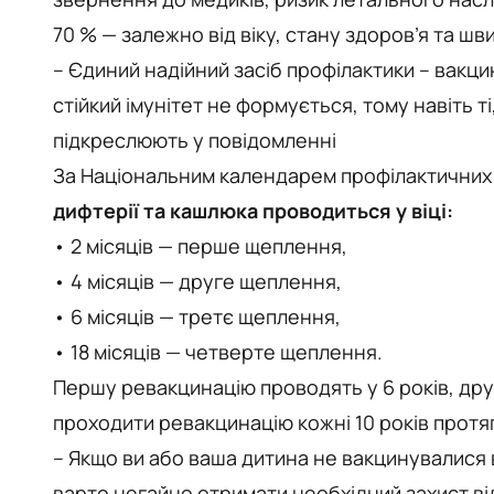
70 % — залежно від віку, стану здоров’я та шв
– Єдиний надійний засіб профілактики – вакци
стійкий імунітет не формується, тому навіть т
підкреслюють у повідомленні
За Національним календарем профілактични
дифтерії та кашлюка проводиться у віці:
• 2 місяців — перше щеплення,
• 4 місяців — друге щеплення,
• 6 місяців — третє щеплення,
• 18 місяців — четверте щеплення.
Першу ревакцинацію проводять у 6 років, друг
проходити ревакцинацію кожні 10 років протя
– Якщо ви або ваша дитина не вакцинувалися в
варто негайно отримати необхідний захист від