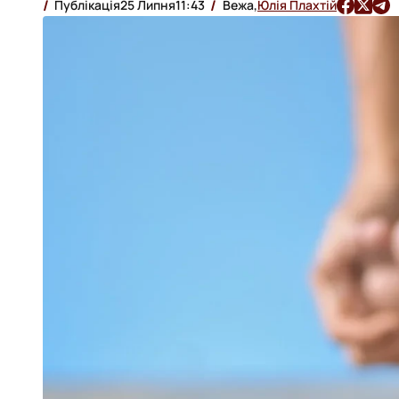
Публікація
25 Липня
11:43
Вежа,
Юлія Плахтій