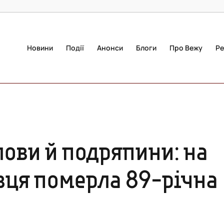
Новини
Події
Анонси
Блоги
Про Вежу
Ре
лови й подряпини: на
вця померла 89-річна