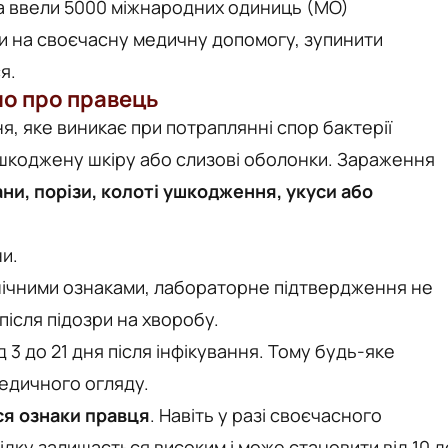
та ввели 5000 міжнародних одиниць (МО)
и на своєчасну медичну допомогу, зупинити
я.
мо про правець
, яке виникає при потраплянні спор бактерії
пошкоджену шкіру або слизові оболонки. Зараження
ни, порізи, колоті ушкодження, укуси або
и.
нічними ознаками, лабораторне підтвердження не
після підозри на хворобу.
д 3 до 21 дня після інфікування. Тому будь-яке
едичного огляду.
ся ознаки правця
. Навіть у разі своєчасного
ідку залишається високим і може становити від 10 д