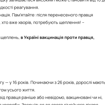
идкості реагування.
нація. Пам’ятайте: після перенесеного правця
і, хто вже хворів, потребують щеплення! –
х щеплень,
в Україні вакцинація проти правця,
у — у 16 років. Починаючи з 26 років, дорослі мают
гом усього життя.
ід правця раніше або невідомо, вакциновані чи ні,
 хвороби. Зверніться до свого сімейного лікаря,