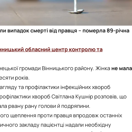
ли випадок смерті від правця – померла 89-річна
нницький обласний центр контролю та
ецької громади Вінницького району. Жінка
не мала
сяти років.
нагляду та профілактики інфекційних хвороб
рофілактики хвороб Світлана Кушнір розповів, що
ала рвану рану голови й подряпини.
ного щеплення проти правця впродовж останніх
дичного закладу пацієнтці надали необхідну