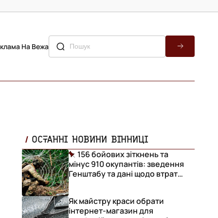
клама На Вежа
ОСТАННІ НОВИНИ ВІННИЦІ
156 бойових зіткнень та
мінус 910 окупантів: зведення
Генштабу та дані щодо втрат
ворога за добу
Як майстру краси обрати
інтернет-магазин для