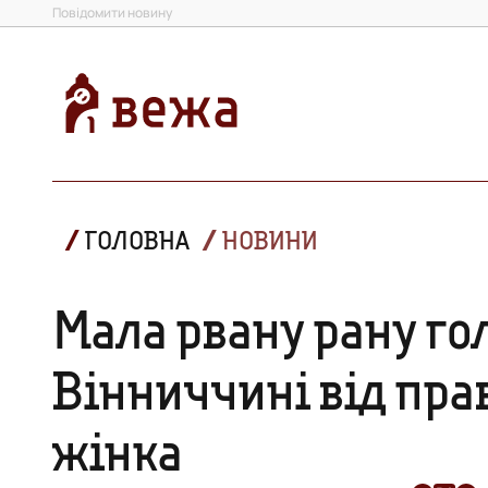
Повідомити новину
ГОЛОВНА
НОВИНИ
Мала рвану рану го
Вінниччині від пра
жінка