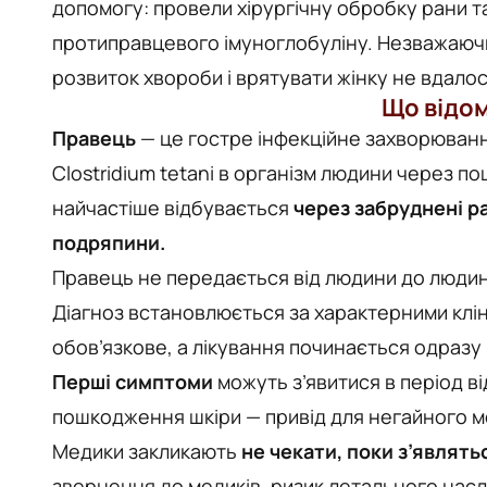
допомогу: провели хірургічну обробку рани 
протиправцевого імуноглобуліну. Незважаюч
розвиток хвороби і врятувати жінку не вдалос
Що відо
Правець
— це гостре інфекційне захворювання
Clostridium tetani в організм людини через 
найчастіше відбувається
через забруднені ра
подряпини.
Правець не передається від людини до людин
Діагноз встановлюється за характерними клі
обов’язкове, а лікування починається одразу 
Перші симптоми
можуть з’явитися в період ві
пошкодження шкіри — привід для негайного м
Медики закликають
не чекати, поки з’являть
звернення до медиків, ризик летального насл