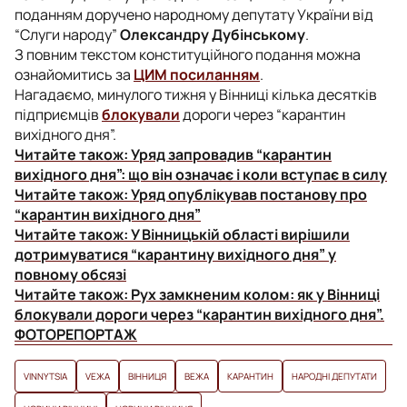
поданням доручено народному депутату України від
“Слуги народу”
Олександру Дубінському
.
З повним текстом конституційного подання можна
ознайомитись за
ЦИМ посиланням
.
Нагадаємо, минулого тижня у Вінниці кілька десятків
підприємців
блокували
дороги через “карантин
вихідного дня”.
Читайте також:
Уряд запровадив “карантин
вихідного дня”: що він означає і коли вступає в силу
Читайте також:
Уряд опублікував постанову про
“карантин вихідного дня”
Читайте також:
У Вінницькій області вирішили
дотримуватися “карантину вихідного дня” у
повному обсязі
Читайте також:
Рух замкненим колом: як у Вінниці
блокували дороги через “карантин вихідного дня”.
ФОТОРЕПОРТАЖ
VINNYTSIA
VЕЖА
ВІННИЦЯ
ВЕЖА
КАРАНТИН
НАРОДНІ ДЕПУТАТИ