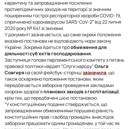
карантину та запровадження посилених
протиепідемічних заходів на території зі значним
поширенням гострої респіраторної хвороби COVID-19,
спричиненої коронавірусом SARS-CoV-2″ від 22 липня
2020 року № 641 зі змінами.
У документі зазначається, що саме окремі положення
вказаної постанови не відповідають норм закону
України. Зокрема йдеться про
обмеження для
діяльності суб’єктів господарювання
.
Заступниця голови парламентського комітету з питань
правової політики нардеп “Слуги народу”
Ольга
Совгиря
на своїй фейсбук-сторінці
зазначила
, що
також оскаржено положення постанови, яким
передбачається заборона проведення закладами
охорони здоров’я
планових заходів з госпіталізації
,
крім тих, що передбачені цією постановою.
“У конституційному поданні стверджується, що
запровадженими обмеженнями порушено рівність
конституційних прав і свобод громадян, внаслідок
заборони працювати одним громадянам, у той час як