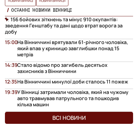
НОВИНИ ВІННИЦІ
НОВИНИ ВІННИЦЯ
ОСТАННІ НОВИНИ ВІННИЦІ
156 бойових зіткнень та мінус 910 окупантів:
зведення Генштабу та дані щодо втрат ворога за
добу
15:00
На Вінниччині врятували 61-річного чоловіка,
який впав у криницю завглибшки понад 15
метрів
14:39
Стало відомо про загибель десятьох
захисників з Вінниччини
12:35
На Вінниччині минулої доби сталось 11 пожеж
19:39
У Вінниці затримали чоловіка, який на чужому
авто травмував патрульного та пошкодив
кілька машин
ВСІ НОВИНИ