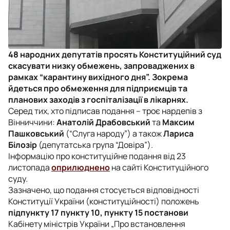
48 народних депутатів просять Конституційний суд
скасувати низку обмежень, запроваджених в
рамках “карантину вихідного дня”. Зокрема
йдеться про обмеження для підприємців та
планових заходів з госпіталізації в лікарнях.
Серед тих, хто підписав подання – троє нардепів з
Вінниччини:
Анатолій Драбовський
та
Максим
Пашковський
(“Слуга народу”) а також
Лариса
Білозір
(депутатська група “Довіра”).
Інформацію про конституційне подання від 23
листопада
оприлюднено
на сайті Конституційного
суду.
Зазначено, що подання стосується відповідності
Конституції України (конституційності) положень
підпункту 17 пункту 10, пункту 15 постанови
Кабінету міністрів України „Про встановлення