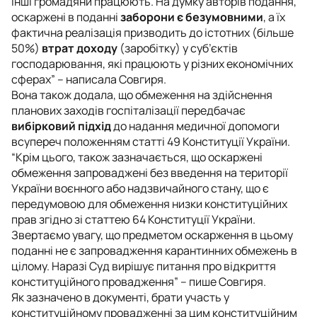
інші громадяни працюють. На думку авторів подання,
оскаржені в поданні
заборони є безумовними
, а їх
фактична реалізація призводить до істотних (більше
50%)
втрат доходу
(заробітку) у суб’єктів
господарювання, які працюють у різних економічних
сферах” – написала Совгиря.
Вона також додала, що обмеження на здійснення
планових заходів госпіталізації передбачає
вибірковий підхід
до надання медичної допомоги
всупереч положенням статті 49 Конституції України.
“Крім цього, також зазначається, що оскаржені
обмеження запроваджені без введення на території
України воєнного або надзвичайного стану, що є
передумовою для обмеження низки конституційних
прав згідно зі статтею 64 Конституції України.
Звертаємо увагу, що предметом оскарження в цьому
поданні не є запровадження карантинних обмежень в
цілому. Наразі Суд вирішує питання про відкриття
конституційного провадження” – пише Совгиря.
Як зазначено в документі, брати участь у
конституційному провадженні за цим конституційним