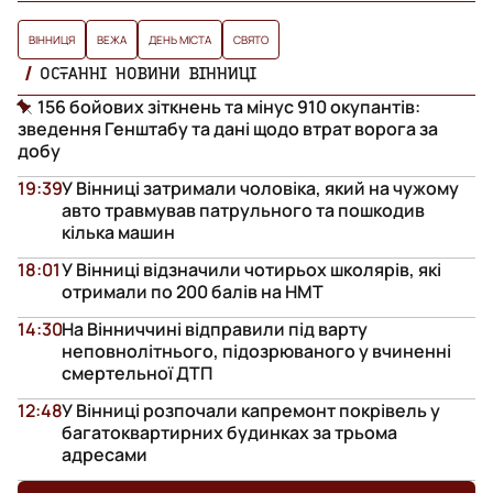
ВІННИЦЯ
ВЕЖА
ДЕНЬ МІСТА
СВЯТО
ОСТАННІ НОВИНИ ВІННИЦІ
156 бойових зіткнень та мінус 910 окупантів:
зведення Генштабу та дані щодо втрат ворога за
добу
19:39
У Вінниці затримали чоловіка, який на чужому
авто травмував патрульного та пошкодив
кілька машин
18:01
У Вінниці відзначили чотирьох школярів, які
отримали по 200 балів на НМТ
14:30
На Вінниччині відправили під варту
неповнолітнього, підозрюваного у вчиненні
смертельної ДТП
12:48
У Вінниці розпочали капремонт покрівель у
багатоквартирних будинках за трьома
адресами