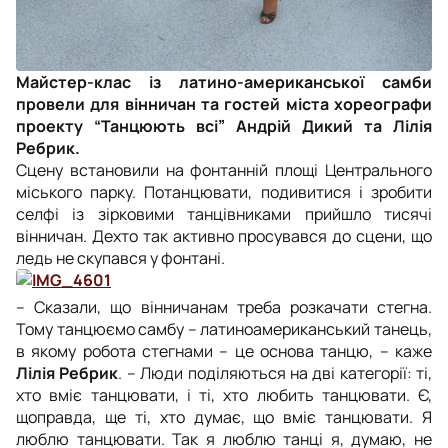
Майстер-клас із латино-американської самби
провели для вінничан та гостей міста хореографи
проекту “Танцюють всі” Андрій Дикий та Лілія
Ребрик.
Сцену встановили на фонтанній площі Центрального
міського парку. Потанцювати, подивитися і зробити
селфі із зірковими танцівниками прийшло тисячі
вінничан. Дехто так активно просувався до сцени, що
ледь не скупався у фонтані.
– Сказали, що вінничанам треба розкачати стегна.
Тому танцюємо самбу – латиноамериканський танець,
в якому робота стегнами – це основа танцю, – каже
Лілія Ребрик
. – Люди поділяються на дві категорії: ті,
хто вміє танцювати, і ті, хто любить танцювати. Є,
щоправда, ще ті, хто думає, що вміє танцювати. Я
люблю танцювати. Так я люблю танці я, думаю, не