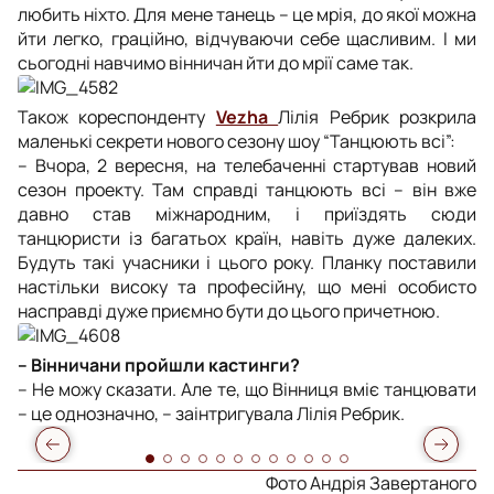
любить ніхто. Для мене танець – це мрія, до якої можна
йти легко, граційно, відчуваючи себе щасливим. І ми
сьогодні навчимо вінничан йти до мрії саме так.
Також кореспонденту
Vezha
Лілія Ребрик розкрила
маленькі секрети нового сезону шоу “Танцюють всі”:
– Вчора, 2 вересня, на телебаченні стартував новий
сезон проекту. Там справді танцюють всі – він вже
давно став міжнародним, і приїздять сюди
танцюристи із багатьох країн, навіть дуже далеких.
Будуть такі учасники і цього року. Планку поставили
настільки високу та професійну, що мені особисто
насправді дуже приємно бути до цього причетною.
– Вінничани пройшли кастинги?
– Не можу сказати. Але те, що Вінниця вміє танцювати
– це однозначно, – заінтригувала Лілія Ребрик.
Фото Андрія Завертаного