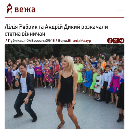
Лілія Ребрик та Андрій Дикий розкачали
стегна вінничан
Публікація
04 Вересня
09:18
Вежа,
Віталія Мазур