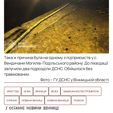
Така ж причина була на одному з підприємств у с.
Вендичани Могилів-Подільського району. До ліквідації
залучили два підрозділи ДСНС. Обійшлося без
травмованих.
Фото – ГУ ДСНС у Вінницькій області
VINNYTSIA
VЕЖА
ВІННИЦЯ
ВЕЖА
ЗАМИКАННЯ ЕЛЕКТРОМЕРЕЖІ
КУРІННЯ
НОВИНИ ВІННИЦІ
НОВИНИ ВІННИЦЯ
ПОЖЕЖІ
ОСТАННІ НОВИНИ ВІННИЦІ