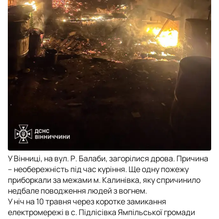
У Вінниці, на вул. Р. Балаби, загорілися дрова. Причина
– необережність під час куріння. Ще одну пожежу
приборкали за межами м. Калинівка, яку спричинило
недбале поводження людей з вогнем.
У ніч на 10 травня через коротке замикання
електромережі в с. Підлісівка Ямпільської громади