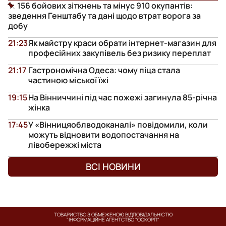
156 бойових зіткнень та мінус 910 окупантів:
зведення Генштабу та дані щодо втрат ворога за
добу
21:23
Як майстру краси обрати інтернет-магазин для
професійних закупівель без ризику переплат
21:17
Гастрономічна Одеса: чому піца стала
частиною міської їжі
19:15
На Вінниччині під час пожежі загинула 85-річна
жінка
17:45
У «Вінницяоблводоканалі» повідомили, коли
можуть відновити водопостачання на
лівобережжі міста
ВСІ НОВИНИ
ТОВАРИСТВО З ОБМЕЖЕНОЮ ВІДПОВІДАЛЬНІСТЮ
"ІНФОРМАЦІЙНЕ АГЕНТСТВО "ОСКОРП"