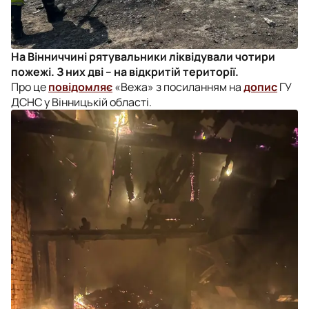
На Вінниччині рятувальники ліквідували чотири
пожежі. З них дві – на відкритій території.
Про це
повідомляє
«Вежа» з посиланням на
допис
ГУ
ДСНС у Вінницькій області.