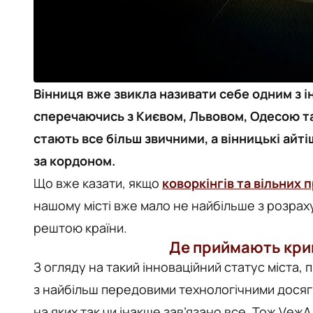
Вінниця вже звикла називати себе одним з і
сперечаючись з Києвом, Львовом, Одесою та
стають все більш звичними, а вінницькі айті
за кордоном.
Що вже казати, якщо
коворкінгів та вільних п
нашому місті вже мало не найбільше з розрах
рештою країни.
Де приймають кри
З огляду на такий інноваційний статус міста,
з найбільш передовими технологічними досяг
на яких так чи інакше зав’язано все. Тож VежА