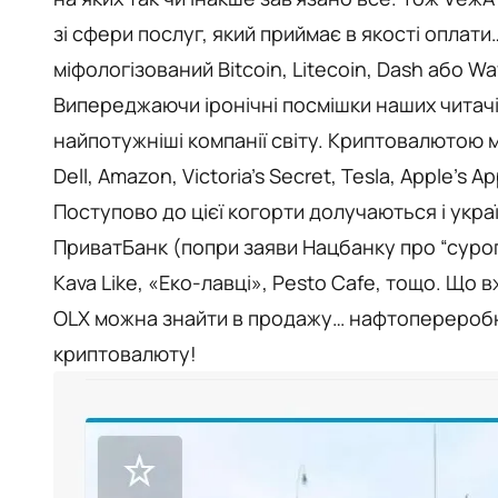
зі сфери послуг, який приймає в якості оплат
міфологізований Bitcoin, Litecoin, Dash або Wa
Випереджаючи іронічні посмішки наших читач
найпотужніші компанії світу. Криптовалютою 
Dell, Amazon, Victoria’s Secret, Tesla, Apple’s A
Поступово до цієї когорти долучаються і укра
ПриватБанк (попри заяви Нацбанку про “сурога
Kava Like, «Еко-лавці», Pesto Cafe, тощо. Що
OLX можна знайти в продажу… нафтопереробн
криптовалюту!