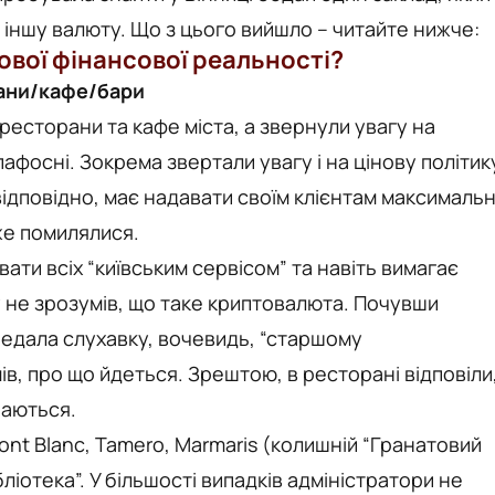
у іншу валюту. Що з цього вийшло – читайте нижче:
нової фінансової реальності?
ани/кафе/бари
ресторани та кафе міста, а звернули увагу на
пафосні. Зокрема звертали увагу і на цінову політик
відповідно, має надавати своїм клієнтам максималь
же помилялися.
ати всіх “київським сервісом” та навіть вимагає
у не зрозумів, що таке криптовалюта. Почувши
редала слухавку, вочевидь, “старшому
мів, про що йдеться. Зрештою, в ресторані відповіли
раються.
nt Blanc, Tamero, Marmaris (колишній “Гранатовий
Бібліотека”. У більшості випадків адміністратори не