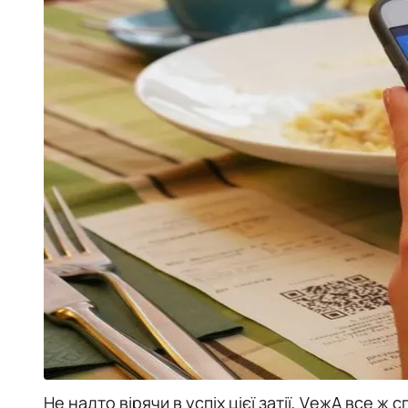
Не надто вірячи в успіх цієї затії, VежА все ж