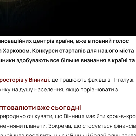
нноваційних центрів країни, вже в повний голос
 Харковом. Конкурси стартапів для нашого міста
шники здобувають все більше визнання в країні та
росторів у Вінниці
, де працюють фахівці з IT-галузі,
унку на душу населення, якщо порівнювати з
птовалюти вже сьогодні
 природньо очікувати, що Вінниця має йти крок-в-кро
неннями планети. Зокрема, що стосується фінансів
 вирішила дослідити, чи є у Вінниці бодай один закл