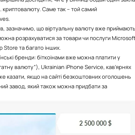
и… криптовалюту. Саме так – той самий
ves.
ів, зазначимо, що віртуальну валюту вже приймают
можна розрахуватися за товари чи послуги Microsoft
pp Store та багато інших.
їнські бренди: біткоінами вже можна платити у
тну валюту”), Ukrainian iPhone Service, кав’ярнях
 вже казати, якщо на сайті безкоштовних оголошень
ий завод, який також можна придбати за