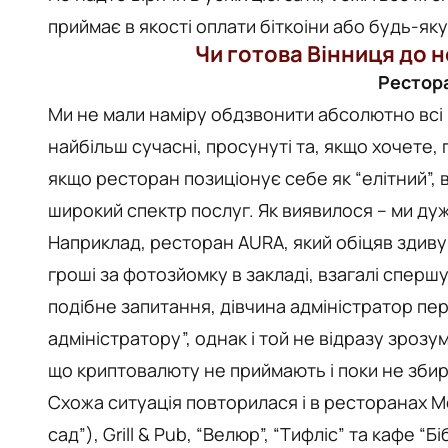
приймає в якості оплати біткоіни або будь-як
Чи готова Вінниця до 
Рестор
Ми не мали наміру обдзвонити абсолютно всі 
найбільш сучасні, просунуті та, якщо хочете, 
якщо ресторан позиціонує себе як “елітний”, 
широкий спектр послуг. Як виявилося – ми ду
Наприклад, ресторан AURA, який обіцяв здивув
гроші за фотозйомку в закладі, взагалі сперш
подібне запитання, дівчина адміністратор пе
адміністратору”, однак і той не відразу зрозу
що криптовалюту не приймають і поки не зби
Схожа ситуація повторилася і в ресторанах Mo
сад”), Grill & Pub, “Велюр”, “Тифліс” та кафе “