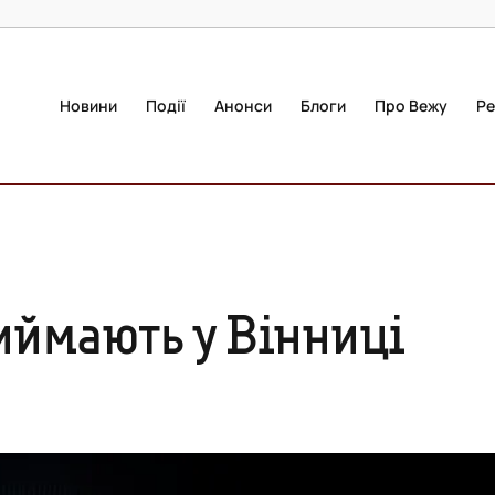
Новини
Події
Анонси
Блоги
Про Вежу
Ре
иймають у Вінниці