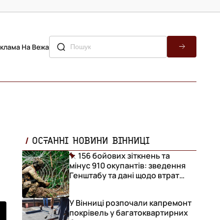
клама На Вежа
ОСТАННІ НОВИНИ ВІННИЦІ
156 бойових зіткнень та
мінус 910 окупантів: зведення
Генштабу та дані щодо втрат
ворога за добу
У Вінниці розпочали капремонт
покрівель у багатоквартирних