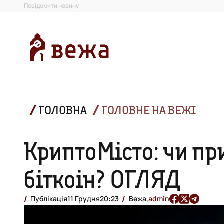
Повідомити новину
ГОЛОВНА
ГОЛОВНЕ НА ВЕЖІ
КриптоМісто: чи пр
біткоін? ОГЛЯД
Публікація
11 Грудня
20:23
Вежа,
admin