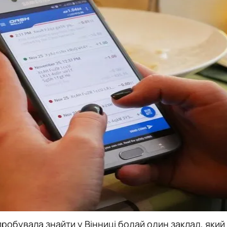
 спробувала знайти у Вінниці бодай один заклад, який