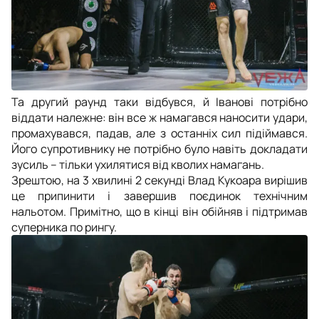
Та другий раунд таки відбувся, й Іванові потрібно
віддати належне: він все ж намагався наносити удари,
промахувався, падав, але з останніх сил підіймався.
Його супротивнику не потрібно було навіть докладати
зусиль – тільки ухилятися від кволих намагань.
Зрештою, на 3 хвилині 2 секунді Влад Кукоара вирішив
це припинити і завершив поєдинок технічним
нальотом. Примітно, що в кінці він обійняв і підтримав
суперника по рингу.