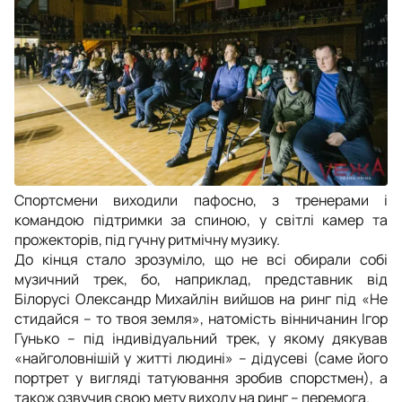
Спортсмени виходили пафосно, з тренерами і
командою підтримки за спиною, у світлі камер та
прожекторів, під гучну ритмічну музику.
До кінця стало зрозуміло, що не всі обирали собі
музичний трек, бо, наприклад, представник від
Білорусі Олександр Михайлін вийшов на ринг під «Не
стидайся – то твоя земля», натомість вінничанин Ігор
Гунько – під індивідуальний трек, у якому дякував
«найголовнішій у житті людині» – дідусеві (саме його
портрет у вигляді татуювання зробив спорстмен), а
також озвучив свою мету виходу на ринг – перемога.