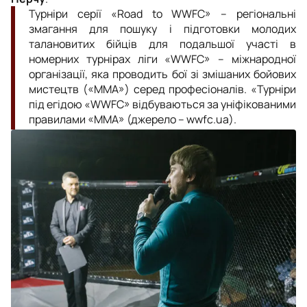
Турніри серії «Road to WWFC» – регіональні
змагання для пошуку і підготовки молодих
талановитих бійців для подальшої участі в
номерних турнірах ліги «WWFC» – міжнародної
організації, яка проводить бої зі змішаних бойових
мистецтв («ММА») серед професіоналів. «Турніри
під егідою «WWFC» відбуваються за уніфікованими
правилами «ММА» (джерело – wwfc.ua).