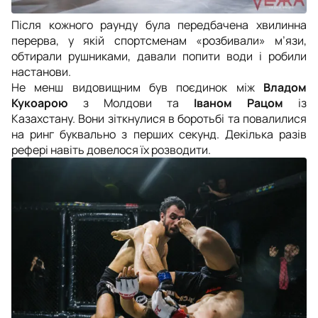
Після кожного раунду була передбачена хвилинна
перерва, у якій спортсменам «розбивали» м’язи,
обтирали рушниками, давали попити води і робили
настанови.
Не менш видовищним був поєдинок між
Владом
Кукоарою
з Молдови та
Іваном Рацом
із
Казахстану.
Вони зіткнулися в боротьбі та повалилися
на ринг буквально з перших секунд. Декілька разів
рефері навіть довелося їх розводити.