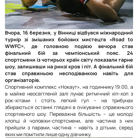
Вчора, 16 березня, у Вінниці відбувся міжнародний
турнір зі змішаних бойових мистецтв «Road to
WWFC», де головною подією вечора став
фінальний бій за чемпіонський пояс. 24
спортсмени із чотирьох країн світу показали гарне
шоу, залишивши на ринзі кров і піт. А фінальний бій
став справжньою несподіванкою навіть для
організаторів.
Спортивний комплекс «Нокаут», на годиннику 19:00, а
в майже неосвітленій залі лунає ритмічний хіп-хоп з
рок-хітами і стоїть легкий гул – на трибунах
збираються останні глядачі в очікуванні справжнього
спортивного шоу. Переважна більшість – це молоді
хлопці й чоловіки-спортсмени, але частина з них
прийшли з парами, частина – навіть з дітьми, серед
яких ми помітили лише одну дівчинку.