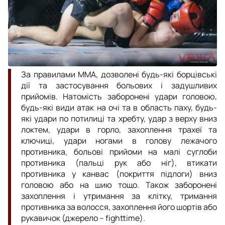
За правилами ММА, дозволені будь-які борцівські
дії та застосування больових і задушливих
прийомів. Натомість заборонені удари головою,
будь-які види атак на очі та в область паху, будь-
які удари по потилиці та хребту, удар з верху вниз
локтем, удари в горло, захоплення трахеї та
ключиці, удари ногами в голову лежачого
противника, больові прийоми на малі суглоби
противника (пальці рук або ніг), втикати
противника у канвас (покриття підлоги) вниз
головою або на шию тощо. Також заборонені
захоплення і утримання за клітку, тримання
противника за волосся, захоплення його шортів або
рукавичок (джерело – fighttime).