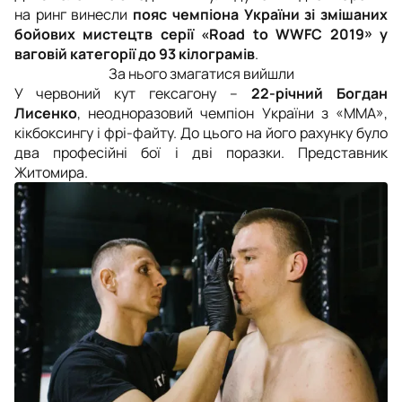
на ринг винесли
пояс чемпіона України зі змішаних
бойових мистецтв серії «Road to WWFC 2019» у
ваговій категорії до 93 кілограмів
.
За нього змагатися вийшли
У червоний кут гексагону –
22-річний Богдан
Лисенко
, неодноразовий чемпіон України з «ММА»,
кікбоксингу і фрі-файту. До цього на його рахунку було
два професійні бої і дві поразки. Представник
Житомира.