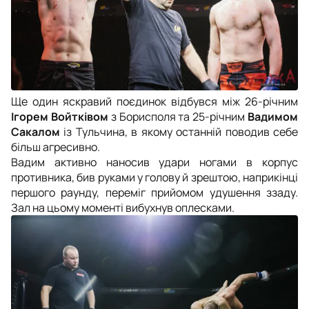
Ще один яскравий поєдинок відбувся між 26-річним
Ігорем Войтківом
з Борисполя та 25-річним
Вадимом
Сакалом
із Тульчина, в якому останній поводив себе
більш агресивно.
Вадим активно наносив удари ногами в корпус
противника, бив руками у голову й зрештою, наприкінці
першого раунду, переміг прийомом удушення ззаду.
Зал на цьому моменті вибухнув оплесками.