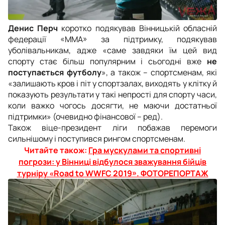
Денис Перч
коротко подякував Вінницькій обласній
федерації «ММА» за підтримку, подякував
уболівальникам, адже «саме завдяки їм цей вид
спорту стає більш популярним і сьогодні вже
не
поступається футболу
», а також – спортсменам, які
«залишають кров і піт у спортзалах, виходять у клітку й
показують результати у такі непрості для спорту часи,
коли важко чогось досягти, не маючи достатньої
підтримки» (очевидно фінансової – ред).
Також віце-президент ліги побажав перемоги
сильнішому і поступився рингом спортсменам.
Читайте також:
Гра мускулами та спортивні
погрози: у Вінниці відбулося зважування бійців
турніру «Road to WWFC 2019». ФОТОРЕПОРТАЖ