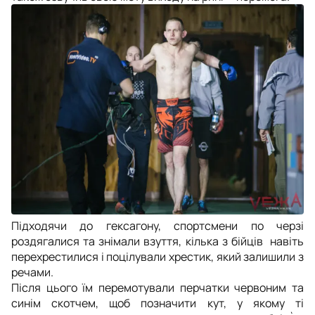
Підходячи до гексагону, спортсмени по черзі
роздягалися та знімали взуття, кілька з бійців навіть
перехрестилися і поцілували хрестик, який залишили з
речами.
Після цього їм перемотували перчатки червоним та
синім скотчем, щоб позначити кут, у якому ті