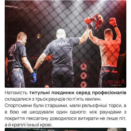
Натомість
титульні поєдинки серед професіоналів
складалися з трьох раундів по п’ять хвилин.
Спортсмени були старшими, мали рельєфніші торси, а
в бою не шкодували один одного: між раундами з
покриття гексагону доводилося витирати не лише піт,
а й краплі їхньої крові.