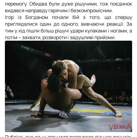
перемогу. Обидва були дуже рішучими, тож поєдинок
видався направду гарячим і безкомпромісним.
Ігор із Богданом почали бій з того, що спершу
приглядалися один до одного, вивчаючи реакції. За
тим у хід пішли більш рішучі удари кулаками і ногами, а
потім – захвати, розвороти і задушливі прийоми.
Публіка, яка до цього мало реагувала під час раундів,