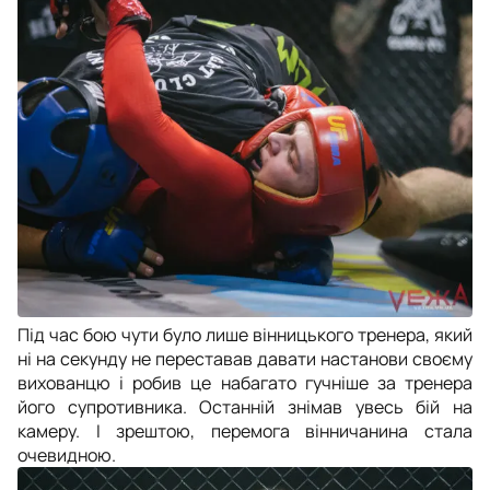
Під час бою чути було лише вінницького тренера, який
ні на секунду не переставав давати настанови своєму
вихованцю і робив це набагато гучніше за тренера
його супротивника. Останній знімав увесь бій на
камеру. І зрештою, перемога вінничанина стала
очевидною.