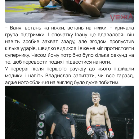
– Ваня, встань на ніжки, встань на ніжки, – кричала
група підтримки. І спочатку Івану це вдавалося: він
навіть зробив захват ззаду, але згодом пропустив
кілька ударів, швидко видихся і вже не міг протистояти
супернику. Часом йому потрібно було кілька секунд на
те, щоб перевести подих і підвестися на ноги.
У перерві після першого раунду до нього підійшли
медики і навіть Владислав запитати, чи все гаразд,
адже його обличчя на вигляд було дуже побитим.