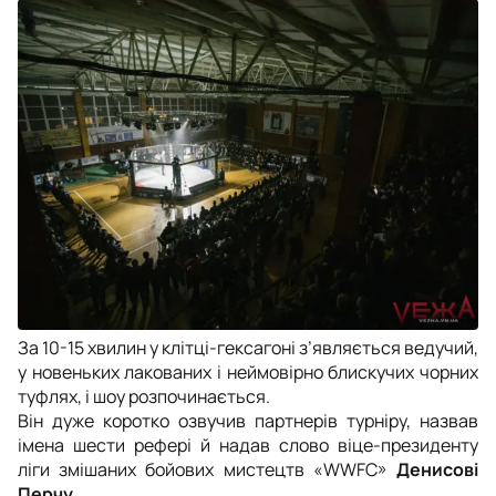
За 10-15 хвилин у клітці-гексагоні з’являється ведучий,
у новеньких лакованих і неймовірно блискучих чорних
туфлях, і шоу розпочинається.
Він дуже коротко озвучив партнерів турніру, назвав
імена шести рефері й надав слово віце-президенту
ліги змішаних бойових мистецтв «WWFC»
Денисові
Перчу
.