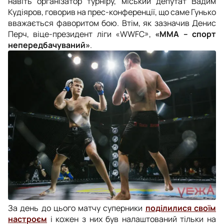
навіть організатор турніру, міський депутат Вадим
Кудіяров, говорив на прес-конференції, що саме Гунько
вважається фаворитом бою. Втім, як зазначив Денис
Перч, віце-президент ліги «WWFC»,
«ММА – спорт
непередбачуваний»
.
За день до цього матчу суперники
поділилися своїм
настроєм
і кожен з них був налаштований тільки на