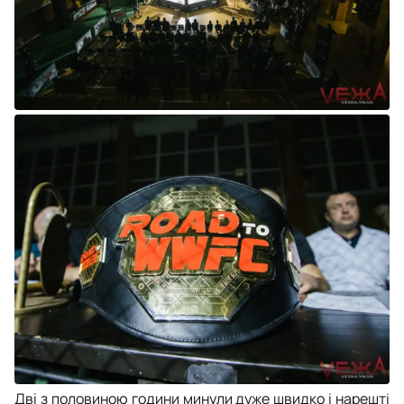
Дві з половиною години минули дуже швидко і нарешті