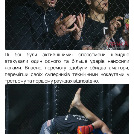
Ці бої були активнішими: спорстмени швидше
атакували один одного та більше ударів наносили
ногами. Власне, перемогу здобули обидва аматори,
перемігши своїх суперників технічними нокаутами у
третьому та першому раундах відповідно.