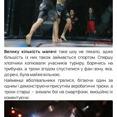
Велику кількість малечі
таке шоу не лякало, адже
більшість із них також займається спортом. Спершу
хлопчики копіювали учасників турніру, борячись на
трибунах, а трохи згодом спустилися у фан-зону, яка,
до речі, була майже вільною.
Найменші вболівальники гралися, бігаючи один за
одним і демонструючи присутнім акробатичні трюки, а
трохи старші – знімали бої на смартфони, емоційно їх
коментуючи.