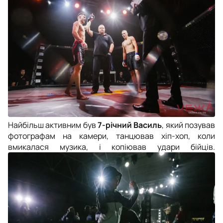
Найбільш активним був
7-річний Василь
, який позував
фотографам на камери, танцював хіп-хоп, коли
вмикалася музика, і копіював удари бійців.