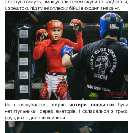
стартуватимуть; змащували гелем скули та надбрів`я,
і, зрештою, під гучні оплески бійці виходили на ринг.
Як і очікувалося,
перші чотири поєдинки
були
нетитульними, серед аматорів, і складалися з трьох
раундів по дві-три хвилини.