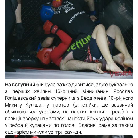
На
вступний бій
було важко дивитися, адже буквально
з перших хвилин 16-річний вінничанин Ярослав
Голішевський завів суперника з Бердичева, 16-річного
Микиту Куліша, у партер (зі стійки, де зазвичай
обмінюються ударами, на настил клітки – ред.) і в
позиції зверху намагався нанести йому удари коліном
у ребра й кулаками по голові. Власне, саме за таким
сценарієм минули усі три раунди.