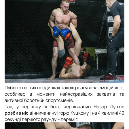
Публіка на цих поєдинках також реагувала емоційніше,
особливо в моменти найяскравіших захватів та
активної боротьби спортсменів.
Так, у першому ж бою, чернівчанин Назар Луцків
розбив ніс
вінничанину Ігорю Куцкому і на 4 хвилині 40
секунді першого раунду – переміг.