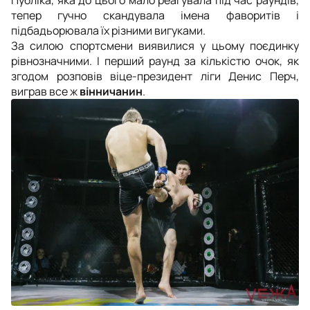
тепер гучно скандувала імена фаворитів і
підбадьорювала їх різними вигуками.
За силою спортсмени виявилися у цьому поєдинку
рівнозначними. І перший раунд за кількістю очок, як
згодом розповів віце-президент ліги Денис Перч,
виграв все ж
вінничанин
.