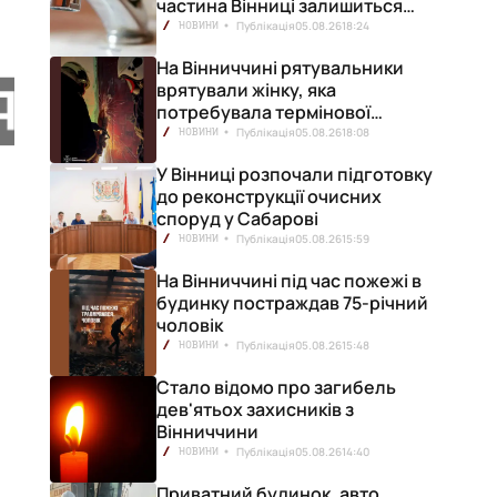
частина Вінниці залишиться
без води
Публікація
05.08.26
18:24
НОВИНИ
На Вінниччині рятувальники
врятували жінку, яка
потребувала термінової
медичної допомоги
Публікація
05.08.26
18:08
НОВИНИ
У Вінниці розпочали підготовку
до реконструкції очисних
споруд у Сабарові
Публікація
05.08.26
15:59
НОВИНИ
На Вінниччині під час пожежі в
будинку постраждав 75-річний
чоловік
Публікація
05.08.26
15:48
НОВИНИ
Стало відомо про загибель
дев'ятьох захисників з
Вінниччини
Публікація
05.08.26
14:40
НОВИНИ
Приватний будинок, авто,