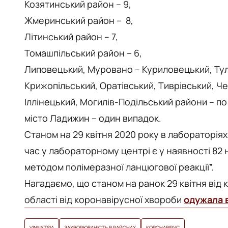
Козятинський район – 9,
Жмеринський район – 8,
Літинський район – 7,
Томашпільський район – 6,
Липовецький, Муровано – Куриловецький, Туль
Крижопільський, Оратівський, Тиврівський, Че
Іллінецький, Могилів-Подільський райони – по 
місто Ладижин – один випадок.
Станом на 29 квітня 2020 року в лабораторіях
час у лабораторному центрі є у наявності 82
методом полімеразної ланцюгової реакції”.
Нагадаємо, що станом на ранок 29 квітня від 
області від коронавірусної хвороби
одужала 
VINNYTSIA
ЗАХВОРЮВАНІСТЬ В РАЙОНАХ
КОРОНАВІРУС