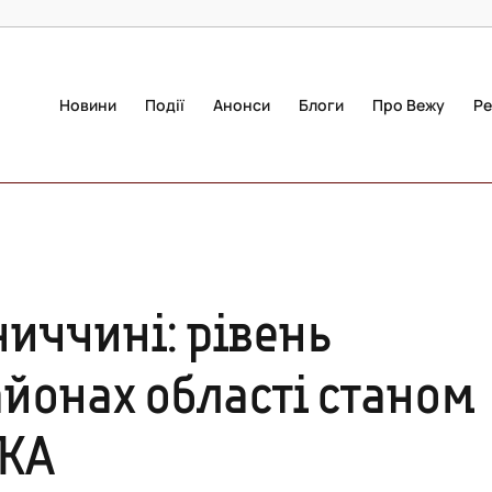
Новини
Події
Анонси
Блоги
Про Вежу
Ре
ниччині: рівень
айонах області станом
ІКА