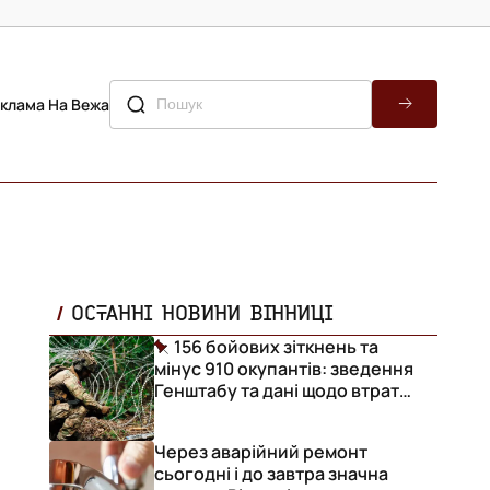
клама На Вежа
ОСТАННІ НОВИНИ ВІННИЦІ
156 бойових зіткнень та
мінус 910 окупантів: зведення
Генштабу та дані щодо втрат
ворога за добу
Через аварійний ремонт
сьогодні і до завтра значна