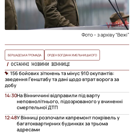
Фото – з архіву “Вежі”
БЕРШАДСЬКА ГРОМАДА
ОРДЕН БОГДАНА ХМЕЛЬНИЦЬКОГО
ОСТАННІ НОВИНИ ВІННИЦІ
156 бойових зіткнень та мінус 910 окупантів:
зведення Генштабу та дані щодо втрат ворога за
добу
14:30
На Вінниччині відправили під варту
неповнолітнього, підозрюваного у вчиненні
смертельної ДТП
12:48
У Вінниці розпочали капремонт покрівель у
багатоквартирних будинках за трьома
адресами