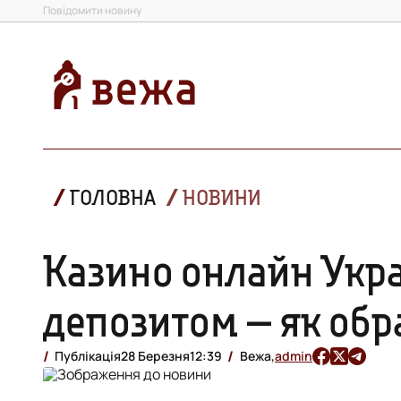
Повідомити новину
ГОЛОВНА
НОВИНИ
Казино онлайн Укра
депозитом — як обра
Публікація
28 Березня
12:39
Вежа,
admin