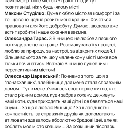
найкомфортніше місто в Україні. І люди тут
позитивніші, ніж у будь-якому місті
Максим Студілко:
Дуже люблю місто за комфорт і за
те, що воно щодня робить мене кращим. Хочеться
працювати для його добробуту. Думаю, що дещо вже
встиг зробити і наше кохання взаємне.
Олександра Тарас:
З Вінницею не любов з першого
погляду, але це на краще. Розсмакувала її у процесі,
люблю за природу, за настрої, за відкритих людей, і
більше всього за те, що у маленькому місті може все
тільки починатись. Вважаю Вінницю душевним і
перспективним містом!
Олександр Царевський:
Почнемо з того, що я з
“понаєхавших”, але Вінниця для мене стала справжнім
домом… Тут в мене з’явилось своє перше житло, яке
стало рідним домом, куди забрав кохану, де живуть
наші коти, куди приходять наші діти і де бавляться наші
онуки…. За що я люблю Вінницю? За її лагідність і
компактність, за справжніх друзів які допомагають
втілювати здавалось абсолютно брєдові ідеї, але які
роблять моє місто кращим…. За розкішний лісопарк,