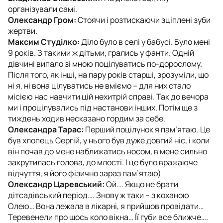
організували самі.
Олександр Гром:
Стоячи і розтискаючи зціплені зуби
жертви.
Максим Студілко:
Діло було в селі у бабусі. Було мені
9 років. З такими ж дітьми, грались у фанти. Одній
дівчині випало зі мною поцілуватись по-дорослому.
Після того, як інші, на пару років старші, зрозуміли, що
ні я, ні вона цілуватись не вміємо – для них стало
місією нас навчити цій нехитрій справі. Так до вечора
ми і процілувались під настанови інших. Потім ще з
тиждень ходив несказано гордим за себе.
Олександра Тарас:
Перший поцілунок я пам’ятаю. Це
був хлопець Сергій, у нього був дуже довгий ніс, і коли
він почав до мене наближатись носом, в мене сильно
закрутилась голова, до млості. І це було вражаюче
відчуття, я його фізично зараз пам’ятаю)
Олександр Царевський:
Ой…. Якщо не брати
дітсадівський період…. Знову ж таки – з коханою
Олею… Вона лежала в лікарні, я прийшов провідати…
Теревенели про щось коло вікна… Її губи все ближче….