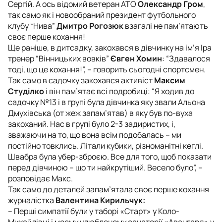
Сергій. А ось відомий ветеран АТО
Олександр Гром
,
так само як і новообраний президент футбольного
клубу “Нива”
Дмитро Рогозюк
взагалі не пам’ятають
своє перше кохання!
Ще раніше, в дитсадку, закохався в дівчинку на ім’я Іра
тренер “Вінницьких вовків”
Євген Хомин
: “Здавалося
тоді, що це кохання!”, – говорить сьогодні спортсмен.
Так само в садочку закохався активіст
Максим
Студілко
і він пам’ятає всі подробиці: “Я ходив до
садочку №13 і в групі була дівчинка яку звали Альона
Дмухівська (от жеж запам’ятав) в яку був по-вуха
закоханий. Нас в групі було 2-3 задиристих, і,
зважаючи на то, що вона всім подобалась – ми
постійно товклись. Літали кубики, різноманітні кеглі.
Швабра була убер-зброєю. Все для того, щоб показати
перед дівчиною – що ти найкрутіший. Весело було”, –
розповідає Макс.
Так само до деталей запам’ятала своє перше кохання
журналістка
Валентина Кирильчук:
– Перші симпатії були у таборі «Старт» у Коло-
Михайлівці і моєму улюбленому санаторії «Авангард» у