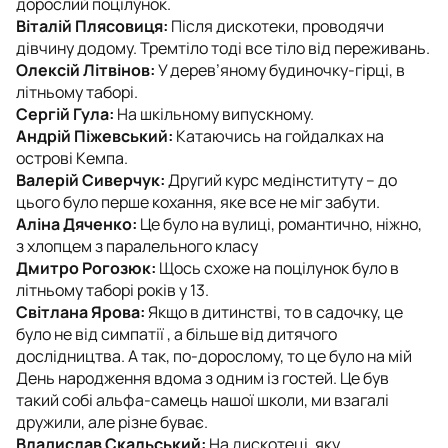
дорослий поцілунок.
Віталій Плясовиця:
Після дискотеки, проводячи
дівчину додому. Тремтіло тоді все тіло від переживань.
Олексій Літвінов:
У дерев’яному будиночку-гірці, в
літньому таборі.
Сергій Гула:
На шкільному випускному.
Андрій Піжевський:
Катаючись на гойдалках на
острові Кемпа.
Валерій Сиверчук:
Другий курс медінституту – до
цього було перше кохання, яке все не міг забути.
Аліна Дяченко:
Це було на вулиці, романтично, ніжно,
з хлопцем з паралельного класу
Дмитро Рогозюк:
Щось схоже на поцілунок було в
літньому таборі років у 13.
Світлана Ярова:
Якщо в дитинстві, то в садочку, це
було не від симпатії , а більше від дитячого
дослідництва. А так, по-дорослому, то це було на мій
День народження вдома з одним із гостей. Це був
такий собі альфа-самець нашої школи, ми взагалі
дружили, але різне буває.
Владислав Скальський:
На дискотеці, яку