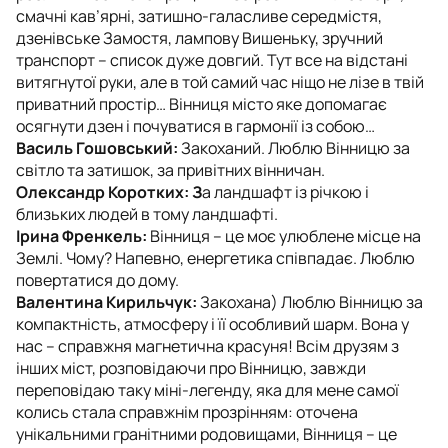
смачні кав’ярні, затишно-галасливе середмістя,
дзенівське Замостя, лампову Вишеньку, зручний
транспорт – список дуже довгий. Тут все на відстані
витягнутої руки, але в той самий час ніщо не лізе в твій
приватний простір… Вінниця місто яке допомагає
осягнути дзен і почуватися в гармонії із собою…
Василь Гошовський:
Закоханий. Люблю Вінницю за
світло та затишок, за привітних вінничан.
Олександр Коротких: З
а ландшафт із річкою і
близьких людей в тому ландшафті.
Ірина Френкель:
Вінниця – це моє улюблене місце на
Землі. Чому? Напевно, енергетика співпадає. Люблю
повертатися до дому.
Валентина Кирильчук:
Закохана) Люблю Вінницю за
компактність, атмосферу і її особливий шарм. Вона у
нас – справжня магнетична красуня! Всім друзям з
інших міст, розповідаючи про Вінницю, завжди
переповідаю таку міні-легенду, яка для мене самої
колись стала справжнім прозрінням: оточена
унікальними гранітними родовищами, Вінниця – це