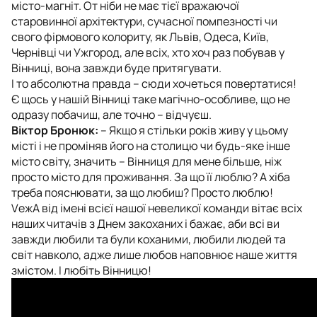
місто-магніт. От ніби не має тієї вражаючої
старовинної архітектури, сучасної помпезності чи
свого фірмового колориту, як Львів, Одеса, Київ,
Чернівці чи Ужгород, але всіх, хто хоч раз побував у
Вінниці, вона завжди буде притягувати.
І то абсолютна правда – сюди хочеться повертатися!
Є щось у нашій Вінниці таке магічно-особливе, що не
одразу побачиш, але точно – відчуєш.
Віктор Бронюк:
– Якщо я стільки років живу у цьому
місті і не проміняв його на столицю чи будь-яке інше
місто світу, значить – Вінниця для мене більше, ніж
просто місто для проживання. За що її люблю? А хіба
треба пояснювати, за що любиш? Просто люблю!
VежА від імені всієї нашої невеликої команди вітає всіх
наших читачів з Днем закоханих і бажає, аби всі ви
завжди любили та були коханими, любили людей та
світ навколо, адже лише любов наповнює наше життя
змістом. І любіть Вінницю!