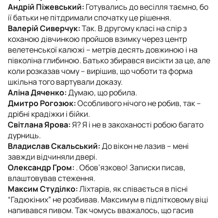
Андрій Піжевський:
Готувались до весілля таємно, бо
ії батьки не пітдримали спочатку це рішення.
Валерій Сиверчук:
Так. В другому класі на спір з
коханою дівчинкою пройшов взимку через центр
велетенської калюжі – метрів десять довжиною і на
півколіна глибиною. Батько збирався висікти за це, але
коли розказав чому – вирішив, що чоботи та форма
шкільна того вартували доказу.
Аліна Дяченко:
Думаю, що робила.
Дмитро Рогозюк:
Особливого нічого не робив, так –
дрібні крадіжки і бійки.
Світлана Ярова:
Я? Я і не в закоханості робою багато
дурниць.
Владислав Скальський:
До вікон не лазив – мені
завжди відчиняли двері.
Олександр Гром:
. Обов’язково! Записки писав,
влаштовував стеження.
Максим Студілко:
Ліхтарів, як співається в пісні
“Гадюкіних” не розбивав. Максимум в підлітковому віці
напивався пивом. Так чомусь вважалось, що гасив