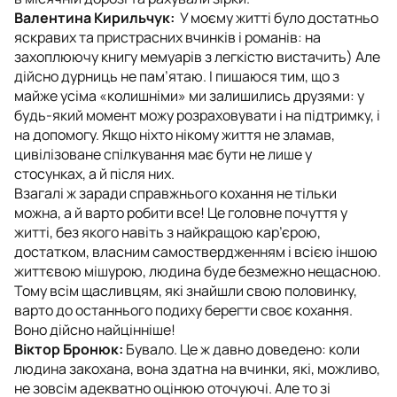
Валентина Кирильчук:
У моєму житті було достатньо
яскравих та пристрасних вчинків і романів: на
захоплюючу книгу мемуарів з легкістю вистачить) Але
дійсно дурниць не пам’ятаю. І пишаюся тим, що з
майже усіма «колишніми» ми залишились друзями: у
будь-який момент можу розраховувати і на підтримку, і
на допомогу. Якщо ніхто нікому життя не зламав,
цивілізоване спілкування має бути не лише у
стосунках, а й після них.
Взагалі ж заради справжнього кохання не тільки
можна, а й варто робити все! Це головне почуття у
житті, без якого навіть з найкращою кар’єрою,
достатком, власним самоствердженням і всією іншою
життєвою мішурою, людина буде безмежно нещасною.
Тому всім щасливцям, які знайшли свою половинку,
варто до останнього подиху берегти своє кохання.
Воно дійсно найцінніше!
Віктор Бронюк:
Бувало. Це ж давно доведено: коли
людина закохана, вона здатна на вчинки, які, можливо,
не зовсім адекватно оцінюю оточуючі. Але то зі