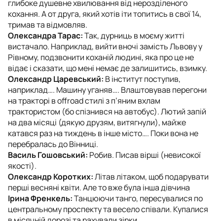
глибоке душевне хвилювання від нерозділеного
кохання. А от друга, який хотів іти топитись в свої 14,
тримав та відмовляв.
Олександра Тарас:
Так, дурниць в моєму житті
вистачало. Наприклад, вийти вночі замість Львову у
Рівному, подзвонити коханій людині, яка про це не
відає і сказати, що мені немає де залишитись, взимку.
Олександр Царевський:
В інститут поступив,
наприклад…. Машину уганяв…. Влаштовував перегони
на тракторі в offroad стилі з п’яним вхлам
трактористом (бо спізнився на автобус). Лютий запій
на два місяці (дякую друзям, витягнули), майже
катався раз на тиждень в інше місто…. Поки вона не
перебралась до Вінниці.
Василь Гошовський:
Робив. Писав вірші (невисокої
якості).
Олександр Коротких:
Літав літаком, щоб подарувати
перші весняні квіти. Але то вже була інша дівчина
Ірина Френкель:
Танцюючи танго, пересувалися по
центральному проспекту та весело співали. Купалися
в місячній дорозі та рахували зірки.