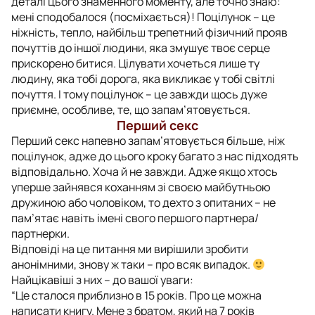
деталі цього знаменного моменту, але точно знаю:
мені сподобалося (посміхається)! Поцілунок – це
ніжність, тепло, найбільш трепетний фізичний прояв
почуттів до іншої людини, яка змушує твоє серце
прискорено битися. Цілувати хочеться лише ту
людину, яка тобі дорога, яка викликає у тобі світлі
почуття. І тому поцілунок – це завжди щось дуже
приємне, особливе, те, що запам’ятовується.
Перший секс
Перший секс напевно запам’ятовується більше, ніж
поцілунок, адже до цього кроку багато з нас підходять
відповідально. Хоча й не завжди. Адже якщо хтось
уперше зайнявся коханням зі своєю майбутньою
дружиною або чоловіком, то дехто з опитаних – не
пам’ятає навіть імені свого першого партнера/
партнерки.
Відповіді на це питання ми вирішили зробити
анонімними, знову ж таки – про всяк випадок.
Найцікавіші з них – до вашої уваги:
“Це сталося приблизно в 15 років. Про це можна
написати книгу. Мене з братом, який на 7 років