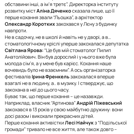
обставини інші, а ім’я третє”. Директорка інституту
розвитку міст
Аліна Дяченко
сказала лише, що її
перше кохання звали “Льошка”, а архітектор
Олександр Коротких
закохався у Лєну з будинку
навпроти.
Не в садочку, не в школі й навіть не у дворі, а в…
стоматологічному кріслі уперше закохалася депутатка
Світлана Ярова:
“Це був мій стоматолог Пилип
Анатолійович. Він був дорослий і у нього вже була
молода сім’я, а у мене був карієс. Кохання наше
вочевидь було не взаємним”. А ось організаторка
фестивалів
Ірина Френкель
закохалася вперше
взагалі не в людину, а.. в музику. І стверджує, що
закохана в неї до цього часу.
Буває так, що перше кохання – це назавжди.
Наприклад, власник “Артинова”
Андрій Піжевський
закохався в 13 років у свою майбутню дружину: вони
досі разом і викохали прекрасних дітей.
Перше кохання активістки
Лесі Найчук
з “Подільської
громади” тривало не все життя, але також довго –