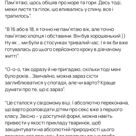
Пам’ятаю, щось обіцяв про море та гори. Десь тоді,
межи листя та гілок, шо впивались у спину, все і
трапилось”.
“В 16 або в 18, я точно не пам’ятаю вік, але точно
пам’ятаю хлопця і обставини. Він був хорошенький ))
Ну як … ми були в стосунках тривалий час. І я як би вже
готувалась до цього серйозного кроку в дівчачому
житті”.
“О-о-о, так одразу й не пригадаю, скільки тоді мені
було років… Звичайно, можна зараз сісти
заглиблюватися у спогади, але чи варто? Краще
думати про те, що є зараз”.
“Це сталося у свідомому віці. І абсолютно переконана,
що варто розповідати дітям про секс вже з першого
класу. Звісно – у доступній формі, можна навіть
привести у якості прикладу тваринок, щоб
закцентувати на абсолютній природності цього
прекрасного процесу. Але говорити точно треба