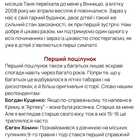
місяців Таня переїхала до мене у Вінницю, а влітку
2008 року ми зіграли весілля й повінчалися. Зараз у
нас є свій гарний будинок, двоє дітей і такий же
сильний стан закоханості, як при першій зустрічі. Нам
добре й цікаво разом, ми підтримуємо один одного у
всіх починаннях і зараз із цікавістю спостерігаємо, як
уже в дітей з’являються перші симпатії.
Перший поцілунок
Перший поцілунок також у багатьох лишає яскраві
спогади навіть через багато років. Попри те, що у
багатьох це відбувалося в літніх таборах і на
дискотеках, є й більш оригінальні історії. Слово нашим
респондентам:
Богдан Куценко:
Якщо по-справжньому, то напевно в
Криму, в “Артеку” – вона була росіянка. Старша за мене.
Але я виглядав старше свого віку, тож в мої 15-16 це
траплялося часто.
Євген Хомин:
Познайомився з дівчиною на міських
гуляннях 9-го травня і тоді стався перший справжній