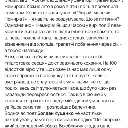
Немирові. Кожне літо з років п’яти і до 16 я проводила
саме там. Коли тато запитував: «Обирай: море чи
Немирів?» – я навіть не роздумувала. Що за питання?!
Однозначно – Немирів! Якщо з часом у вирі подій певні
моменти життя та навіть люди губляться у пам’яті, то
ці перші повільні танці на дискотеках, записки із
зізнаннями від хлопців, трепетні побачення через рік –
з тобою назавжди.
Втім, звісно, то були лише симпатії – така собі
«підготовка серця» до справжнього кохання. На 100
відсотків вірю у те, що кожен із нас має лише одну
свою справжню половинку. І те відчуття, коли її
зустрічаєш, не сплутаєш ні з чим іншим: не те, що
подих, весь світ зупиняється і все, що було «до» раз і
назавжди перекреслюється. Так що вірю ще й у
кохання з першого погляду: мій єдиний у моє життя
увійшов саме так, – розповідає Валентина.
Водночас поет
Богдан Куценко
не настільки
закарбував у пам’яті цю визначну подію: “Це, скоріше,
якийсь складений образ. Бо обличчя згадав одне,