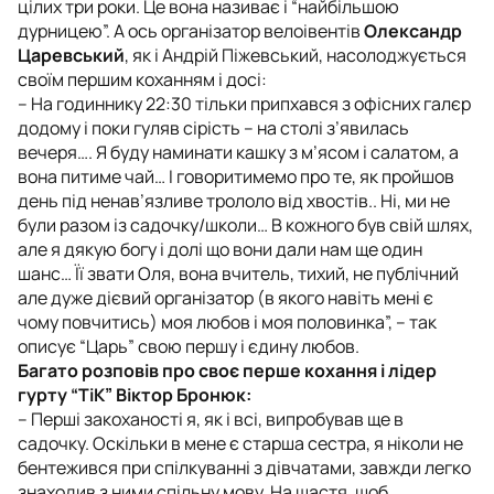
цілих три роки. Це вона називає і “найбільшою
дурницею”. А ось організатор велоівентів
Олександр
Царевський
, як і Андрій Піжевський, насолоджується
своїм першим коханням і досі:
– На годиннику 22:30 тільки припхався з офісних галєр
додому і поки гуляв сірість – на столі з’явилась
вечеря…. Я буду наминати кашку з м’ясом і салатом, а
вона питиме чай… І говоритимемо про те, як пройшов
день під ненав’язливе трололо від хвостів.. Ні, ми не
були разом із садочку/школи… В кожного був свій шлях,
але я дякую богу і долі що вони дали нам ще один
шанс… Її звати Оля, вона вчитель, тихий, не публічний
але дуже дієвий організатор (в якого навіть мені є
чому повчитись) моя любов і моя половинка”, – так
описує “Царь” свою першу і єдину любов.
Багато розповів про своє перше кохання і лідер
гурту “ТіК” Віктор Бронюк:
– Перші закоханості я, як і всі, випробував ще в
садочку. Оскільки в мене є старша сестра, я ніколи не
бентежився при спілкуванні з дівчатами, завжди легко
знаходив з ними спільну мову. На щастя, щоб