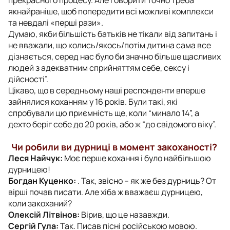
якнайраніше, щоб попередити всі можливі комплекси
та невдалі «перші рази».
Думаю, якби більшість батьків не тікали від запитань і
не вважали, що колись/якось/потім дитина сама все
дізнається, серед нас було би значно більше щасливих
людей з адекватним сприйняттям себе, сексу і
дійсності”.
Цікаво, що в середньому наші респонденти вперше
зайнялися коханням у 16 років. Були такі, які
спробували цю приємність ще, коли “минало 14”, а
дехто беріг себе до 20 років, або ж “до свідомого віку”.
Чи робили ви дурниці в момент закоханості?
Леся Найчук:
Моє перше кохання і було найбільшою
дурницею!
Богдан Куценко:
. Так, звісно – як же без дурниць? От
вірші почав писати. Але хіба ж вважаєш дурницею,
коли закоханий?
Олексій Літвінов:
Вірив, що це назавжди.
Сергій Гула:
Так. Писав пісні російською мовою.