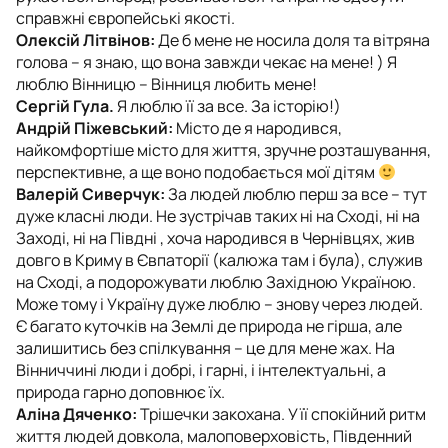
справжні європейські якості.
Олексій Літвінов:
Де б мене не носила доля та вітряна
голова – я знаю, що вона завжди чекає на мене! ) Я
люблю Вінницю – Вінниця любить мене!
Сергій Гула.
Я люблю її за все. За історію!)
Андрій Піжевський:
Місто де я народився,
найкомфортіше місто для життя, зручне розташування,
перспективне, а ще воно подобається мої дітям
Валерій Сиверчук:
За людей люблю перш за все – тут
дуже класні люди. Не зустрічав таких ні на Сході, ні на
Заході, ні на Півдні , хоча народився в Чернівцях, жив
довго в Криму в Євпаторії (калюжа там і була), служив
на Сході, а подорожувати люблю Західною Україною.
Може тому і Україну дуже люблю – знову через людей.
Є багато куточків на Землі де природа не гірша, але
залишитись без спілкування – це для мене жах. На
Вінниччині люди і добрі, і гарні, і інтелектуальні, а
природа гарно доповнює їх.
Аліна
Дяченко:
Трішечки закохана. У її спокійний ритм
життя людей довкола, малоповерховість, Південний