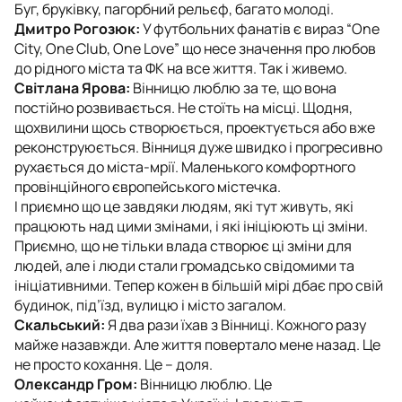
Буг, бруківку, пагорбний рельєф, багато молоді.
Дмитро
Рогозюк:
У футбольних фанатів є вираз “One
City, One Club, One Love” що несе значення про любов
до рідного міста та ФК на все життя. Так і живемо.
Світлана Ярова:
Вінницю люблю за те, що вона
постійно розвивається. Не стоїть на місці. Щодня,
щохвилини щось створюється, проектується або вже
реконструюється. Вінниця дуже швидко і прогресивно
рухається до міста-мрії. Маленького комфортного
провінційного європейського містечка.
І приємно що це завдяки людям, які тут живуть, які
працюють над цими змінами, і які ініціюють ці зміни.
Приємно, що не тільки влада створює ці зміни для
людей, але і люди стали громадсько свідомими та
ініціативними. Тепер кожен в більшій мірі дбає про свій
будинок, під’їзд, вулицю і місто загалом.
Скальський:
Я два рази їхав з Вінниці. Кожного разу
майже назавжди. Але життя повертало мене назад. Це
не просто кохання. Це – доля.
Олександр Гром:
Вінницю люблю. Це