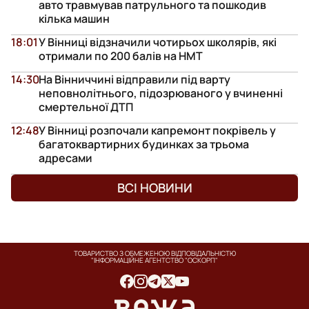
авто травмував патрульного та пошкодив
кілька машин
18:01
У Вінниці відзначили чотирьох школярів, які
отримали по 200 балів на НМТ
14:30
На Вінниччині відправили під варту
неповнолітнього, підозрюваного у вчиненні
смертельної ДТП
12:48
У Вінниці розпочали капремонт покрівель у
багатоквартирних будинках за трьома
адресами
ВСІ НОВИНИ
ТОВАРИСТВО З ОБМЕЖЕНОЮ ВІДПОВІДАЛЬНІСТЮ
"ІНФОРМАЦІЙНЕ АГЕНТСТВО "ОСКОРП"