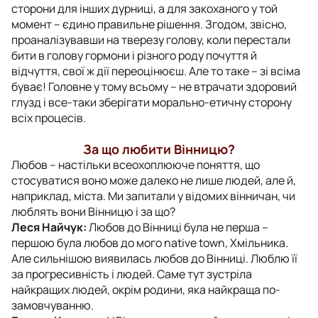
сторони для інших дурниці, а для закоханого у той
момент – єдино правильне рішення. Згодом, звісно,
проаналізувавши на тверезу голову, коли перестали
бити в голову гормони і різного роду почуття й
відчуття, свої ж дії переоцінюєш. Але то таке – зі всіма
буває! Головне у тому всьому – не втрачати здоровий
глузд і все-таки зберігати морально-етичну сторону
всіх процесів.
За що любити Вінницю?
Любов – настільки всеохоплююче поняття, що
стосуватися воно може далеко не лише людей, але й,
наприклад, міста. Ми запитали у відомих вінничан, чи
люблять вони Вінницю і за що?
Леся Найчук:
Любов до Вінниці була не перша –
першою була любов до мого native town, Хмільника.
Але сильнішою виявилась любов до Вінниці. Люблю її
за прогресивність і людей. Саме тут зустріла
найкращих людей, окрім родини, яка найкраща по-
замовчуванню.