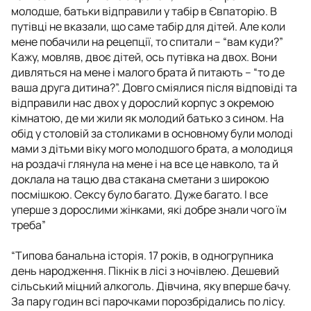
молодше, батьки відправили у табір в Євпаторію. В
путівці не вказали, що саме табір для дітей. Але коли
мене побачили на рецепції, то спитали – “вам куди?”
Кажу, мовляв, двоє дітей, ось путівка на двох. Вони
дивляться на мене і малого брата й питають – “то де
ваша друга дитина?”. Довго сміялися після відповіді та
відправили нас двох у дорослий корпус з окремою
кімнатою, де ми жили як молодий батько з сином. На
обід у столовій за столиками в основному були молоді
мами з дітьми віку мого молодшого брата, а молодиця
на роздачі глянула на мене і на все це навколо, та й
доклала на тацю два стакана сметани з широкою
посмішкою. Сексу було багато. Дуже багато. І все
уперше з дорослими жінками, які добре знали чого їм
треба”
“Типова банальна історія. 17 років, в одногрупника
день народження. Пікнік в лісі з ночівлею. Дешевий
сільський міцний алкоголь. Дівчина, яку вперше бачу.
За пару годин всі парочками порозбрідались по лісу.