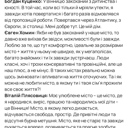
Богдан Куценко:
У Вінницю закоханий з дитинства і
юності. В той час, коли всі тільки й мріяли утекти, я
завжди хотів повертатися і багато разів відмовлявся
від пропозицій роботи. Повертався через Атлантику, з
Європи, зі столиці. Мені добре тут. Це мій дім.
Євген Хомин:
Якби не був закоханий у наше місто, то
давно вже виїхав би звідси, можливості були і завжди.
Люблю за те, що тут комфортно, ідеальне за розмірами
місто + життя у ньому не швидке, як у мегаполісах,
багато знайомих і ти їх завжди зустрічаєш. Люди
класні, хоч і трохи консервативні та провінційні, але це
наш плюс, а не мінус. В таких містах реально можна
щось змінювати і впливати на життя оточуючих. Та і як
можна не любити місто, в якому ти і твоя сім’я прожили
все своє життя?!
Віталій Плясовиця:
Моє улюблене місто – це місто, де
я народився, виріс, працюю та народились мої діти –
це Вінниця! Місто, в якому легко дихається,
відчувається свобода, простір. Де привітні люди та
відсутня бурна метушня. Місто, яке не старіє та завжди
рухається вперед, розвивається та прагне здобути