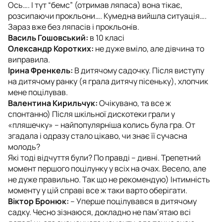
Ось…. І тут “бемс” (отримав ляпаса) вона тікає,
розсипаючи прокльони…. Кумедна вийшла ситуація….
Зараз вже без ляпасів і прокльонів.
Василь Гошовський:
в 10 класі
Олександр Коротких:
не дуже вміло, але дівчина то
виправила.
Ірина Френкель:
В дитячому садочку. Після виступу
на дитячому ранку (я грала дитячу пісеньку), хлопчик
мене поцілував.
Валентина Кирильчук:
Очікувано, та все ж
спонтанно) Після шкільної дискотеки грали у
«пляшечку» – найпопулярніша колись була гра. От
згадала і одразу стало цікаво, чи знає її сучасна
молодь?
Які тоді відчуття були? По правді – дивні. Трепетний
момент першого поцілунку у всіх на очах. Весело, але
не дуже правильно. Так що не рекомендую) Інтимність
моменту у цій справі все ж таки варто оберігати.
Віктор Бронюк:
– Уперше поцілувався в дитячому
садку. Чесно зізнаюся, докладно не пам’ятаю всі