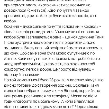
привернути увагу, нікого смикати за косички не
доводилося (сміється). Свої почуття я завжди
проявляв відкрито. Але це були «закоханості», а не
любов.
Кохання – дуже сильне почуття і словами: «Кохаю!» –
ніколи не слід розкидатися. У моєму житті справжня
любов була і залишається одна – це моя дружина Таня.
Після зустрічі з нею мої життєві пріоритети дійсно
змінилися. Вже у перший вечір знайомства я зрозумів,
що хочу, щоб саме вона була моєю супутницею по
життю. Коли почуття щирі, справжні, не треба багато
часу, щоб зрозуміти, що саме з цією людиною тобі
комфортно, легко й добре. Це просто відчуваєш –
відразу й назавжди.
На той момент мені було 28 років, і я вперше відчув, що
дійсно готовий до створення родини. Оскільки Таня
жила в Івано-Франківську, а я – у Вінниці, перший час
наш роман розвивався по телефону. Могли по вісім
годин говорити по мобільному! А коли з’являлася
вільна хвилинка, я відразу мчав до неї. Через кілька