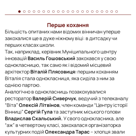
Перше кохання
Більшість опитаних нами відомих вінничан уперше
закохалися ще в дуже ніжному віці: в дитсадку чи
перших класах школи.
Так, наприклад, керівник Муніципального центру
інновацій
Василь Гошовський
закохався у свою
однокласницю, так само як і відомий місцевий
архітектор
Віталій Плясовиця:
першим коханням
Віталія стала однокласниця, яка сиділа з ним за
однією партою.
Аналогічно в однокласниць позакохувалися
ресторатор
Валерій Сиверчук
, ведучий з телеканалу
“Віта”
Олексій Літвінов
, член команди “Центру історії
Вінниці”
Сергій Гула
та заступник міського голови
Владислав Скальський.
У свого однокласника, але
“аж” в четвертому класі, закохалася організаторка
культурних подій
Олександра Тарас
– хлопця звали