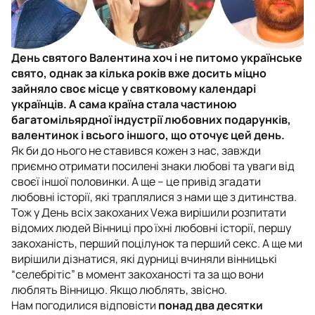
День святого Валентина хоч і не питомо українське
свято, однак за кілька років вже досить міцно
зайняло своє місце у святковому календарі
українців. А сама країна стала частиною
багатомільярдної індустрії любовних подарунків,
валентинок і всього іншого, що оточує цей день.
Як би до нього не ставився кожен з нас, завжди
приємно отримати посилені знаки любові та уваги від
своєї іншої половинки. А ще – це привід згадати
любовні історії, які траплялися з нами ще з дитинства.
Тож у День всіх закоханих Vежа вирішили розпитати
відомих людей Вінниці про їхні любовні історії, першу
закоханість, перший поцілунок та перший секс. А ще ми
вирішили дізнатися, які дурниці вчиняли вінницькі
“селебрітіс” в момент закоханості та за що вони
люблять Вінницю. Якщо люблять, звісно.
Нам погодилися відповісти
понад два десятки