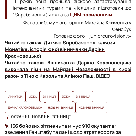
11 років вона пройшла зіркове загартовування
інтенсивними турами та місяцями підготовки до
“Євробачення”, можна за
ЦИМ посиланням
.
Фото альбому – зі сторінки Михайла Клименка у
Фейсбук
Головне фото – junioreurovision.tv
Читайте також:
Дитяче Євробачення і сльози
Монатіка: історія юної вінничанки Даріни
Красновецької
Читайте також:
Вінничанка Даріна Красновецька
виконала гімн на Майдані Незалежності в Києві
разом з Тіною Кароль та Аліною Паш. ВІДЕО
VINNYTSIA
VЕЖА
ВІННИЦЯ
ВЕЖА
ВИННИЦА
ДАРІНА КРАСНОВЕЦЬКА
НОВИНИ ВІННИЦІ
НОВИНИ ВІННИЦЯ
ОСТАННІ НОВИНИ ВІННИЦІ
156 бойових зіткнень та мінус 910 окупантів:
зведення Генштабу та дані щодо втрат ворога за