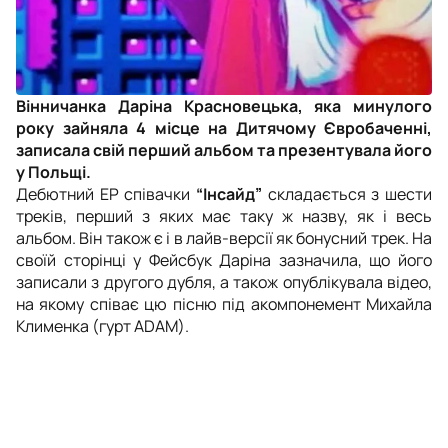
Вінничанка Даріна Красновецька, яка минулого
року зайняла 4 місце на Дитячому Євробаченні,
записала свій перший альбом та презентувала його
у Польщі.
Дебютний EP співачки
“Інсайд”
складається з шести
треків, перший з яких має таку ж назву, як і весь
альбом. Він також є і в лайв-версії як бонусний трек. На
своїй сторінці у Фейсбук Даріна зазначила, що його
записали з другого дубля, а також опублікувала відео,
на якому співає цю пісню під акомпонемент Михайла
Клименка (гурт ADAM).