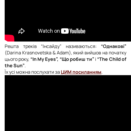
Решта треків “Інсайду” називаються:
“Однакові”
(Darina Krasnovetska & Adam), який вийшов на початку
цього року,
“In My Eyes”, “Що робиш ти”
і
“The Child of
the Sun”
.
Їх усі можна послухати за
ЦИМ посиланням
.