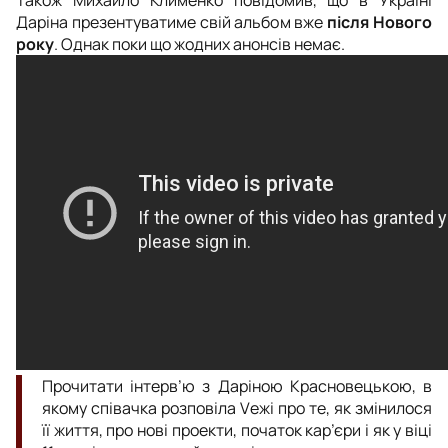
Також Михайло Клименко повідомив, що в Україні
Даріна презентуватиме свій альбом вже
після Нового
року
. Однак поки що жодних анонсів немає.
Прочитати інтерв’ю з Даріною Красновецькою, в
якому співачка розповіла Vежі про те, як змінилося
її життя, про нові проекти, початок кар’єри і як у віці