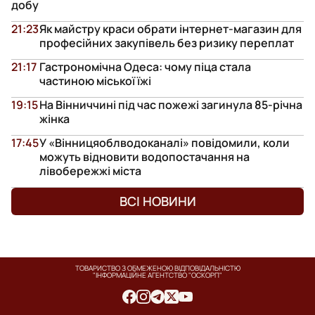
добу
21:23
Як майстру краси обрати інтернет-магазин для
професійних закупівель без ризику переплат
21:17
Гастрономічна Одеса: чому піца стала
частиною міської їжі
19:15
На Вінниччині під час пожежі загинула 85-річна
жінка
17:45
У «Вінницяоблводоканалі» повідомили, коли
можуть відновити водопостачання на
лівобережжі міста
ВСІ НОВИНИ
ТОВАРИСТВО З ОБМЕЖЕНОЮ ВІДПОВІДАЛЬНІСТЮ
"ІНФОРМАЦІЙНЕ АГЕНТСТВО "ОСКОРП"