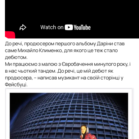
До речі, продюсером першого альбому Даріни став
саме Михайло Клименко, для якого це теж стало
дебютом.
Ми працюємо з малою з Євробачення минулого року, і
в нас чьоткий тандем. До речі, це мій дебют як
продюсера,
– написав музикант на своїй сторінці у
Фейсбуці.