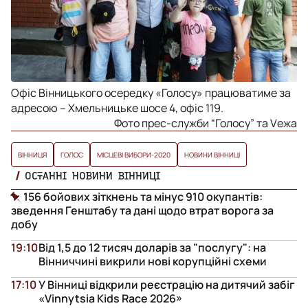
Офіс Вінницького осередку «Голосу» працюватиме за
адресою – Хмельницьке шосе 4, офіс 119.
Фото прес-служби “Голосу” та Vежа
ВІННИЦЯ
ГОЛОС
МІСЦЕВІ ВИБОРИ-2020
НОВИНИ ВІННИЦІ
ОСТАННІ НОВИНИ ВІННИЦІ
156 бойових зіткнень та мінус 910 окупантів:
зведення Генштабу та дані щодо втрат ворога за
добу
19:10
Від 1,5 до 12 тисяч доларів за "послугу": на
Вінниччині викрили нові корупційні схеми
17:10
У Вінниці відкрили реєстрацію на дитячий забіг
«Vinnytsia Kids Race 2026»