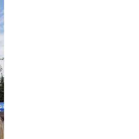
У Вінниці до Дня військ зв’язку
передали допомогу військовій
частині
Публікація
07.08.26
11:26
НОВИНИ
На Вінниччині минулої доби
сталось 22 пожежі
Публікація
07.08.26
11:24
НОВИНИ
Ремонтні роботи комунальних
служб: де у Вінниці 7 серпня
тимчасово не буде води чи
світла
Публікація
07.08.26
09:49
НОВИНИ
Як майстру краси обрати
інтернет-магазин для
професійних закупівель без
ризику переплат
Публікація
06.08.26
21:23
НОВИНИ
Гастрономічна Одеса: чому
піца стала частиною міської їжі