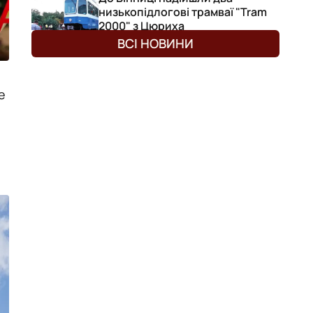
низькопідлогові трамваї "Tram
2000" з Цюриха
Публікація
07.08.26
15:25
НОВИНИ
ВСІ НОВИНИ
Рятувальники Вінниччини
чотири рази залучалися до
ліквідації наслідків негоди
е
Публікація
07.08.26
14:03
НОВИНИ
Автопарк "Вінницького
шляхового управління"
поповнився 19 одиницями
нової техніки
Публікація
07.08.26
13:30
НОВИНИ
На Вінниччині під час купання у
ставку загинув підліток
Публікація
07.08.26
12:37
НОВИНИ
Куди піти у Вінниці на вихідних:
афіша подій на 7-9 серпня
Публікація
07.08.26
12:10
НОВИНИ