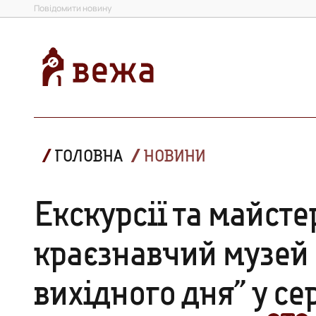
Повідомити новину
ГОЛОВНА
НОВИНИ
Екскурсії та майст
краєзнавчий музей 
вихідного дня” у се