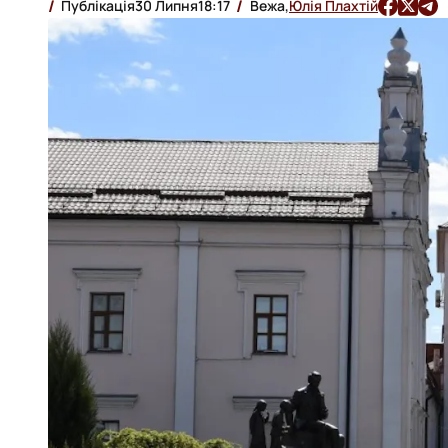
Публікація
30 Липня
18:17
Вежа,
Юлія Плахтій