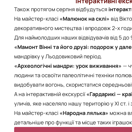
Інтерактивні екс
Також протягом серпня відбудуться
інтеракт
На майстер-класі
«Малюнок на склі»
від Вікт
декоративного мистецтва і впродовж 2-х годи
Для наймолодших наших відвідувачів від 5 до
«Мамонт Вінні та його друзі: подорож у дал
мандрівку у Льодовиковий період.
«Археологічні мандри: урок виживання»
— ч
людини та освоїти палеолітичні техніки полюв
видобувати вогонь, скористатися середньовіч
А на інтерактивній екскурсії
«Гардарикі — кра
уличів, яке населяло нашу територію у ХІ ст. 
На майстер-класі
«Народна лялька»
можна вл
детальніше про функції та місце таких іграшок 