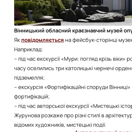
Вінницький обласний краєзнавчий музей опу
Як
повідомляється
на фейсбук-сторінці музе
Наприклад:
– під час екскурсії «Мури: погляд крізь віки»
часу оселились три католицькі чернечі ордени
підземелля;
– екскурсія «Фортифікаційні споруди Вінниці
фортифікацій;
– під час авторської екскурсії «Мистецькі іс
Журунова розкаже про різні стилі в архітектур
відомих художників, мистецькі події.