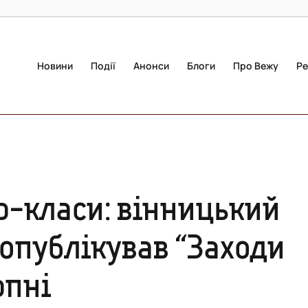
Новини
Події
Анонси
Блоги
Про Вежу
Ре
ер-класи: вінницький
опублікував “Заходи
рпні