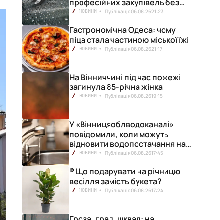
професійних закупівель без
ризику переплат
Публікація
06.08.26
21:23
НОВИНИ
Гастрономічна Одеса: чому
піца стала частиною міської їжі
Публікація
06.08.26
21:17
НОВИНИ
На Вінниччині під час пожежі
загинула 85-річна жінка
Публікація
06.08.26
19:15
НОВИНИ
У «Вінницяоблводоканалі»
повідомили, коли можуть
відновити водопостачання на
лівобережжі міста
Публікація
06.08.26
17:45
НОВИНИ
® Що подарувати на річницю
весілля замість букета?
Публікація
06.08.26
17:24
НОВИНИ
Гроза, град, шквал: на