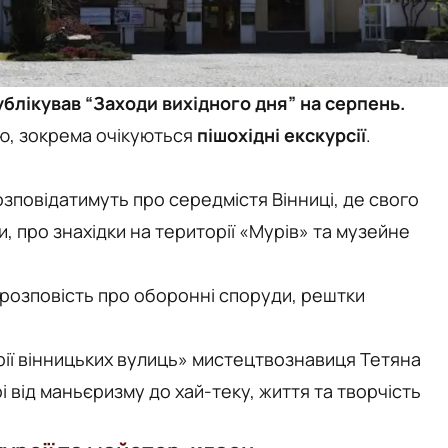
блікував “Заходи вихідного дня” на серпень.
ю, зокрема очікуються
пішохідні екскурсії
.
 розповідатимуть про середмістя Вінниці, де свого
, про знахідки на території «Мурів» та музейне
» розповість про оборонні споруди, рештки
торії вінницьких вулиць» мистецтвознавиця Тетяна
і від маньєризму до хай-теку, життя та творчість