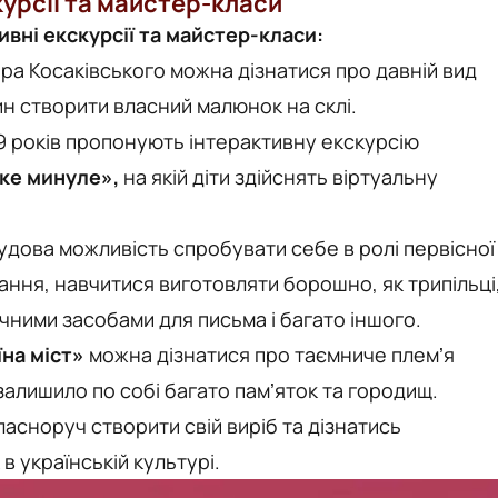
курсії та майстер-класи
ивні екскурсії та майстер-класи:
ора Косаківського можна дізнатися про давній вид
н створити власний малюнок на склі.
 9 років пропонують інтерактивну екскурсію
еке минуле»,
на якій діти здійснять віртуальну
удова можливість спробувати себе в ролі первісної
ання, навчитися виготовляти борошно, як трипільці
ними засобами для письма і багато іншого.
їна міст»
можна дізнатися про таємниче племʼя
і залишило по собі багато памʼяток та городищ.
асноруч створити свій виріб та дізнатись
в українській культурі.