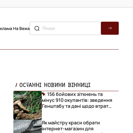
клама На Вежа
ОСТАННІ НОВИНИ ВІННИЦІ
156 бойових зіткнень та
мінус 910 окупантів: зведення
Генштабу та дані щодо втрат
ворога за добу
Як майстру краси обрати
інтернет-магазин для