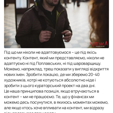
Під що ми ніколи не адаптовуємося – це під якісь
контенту. Контент, який ми представляємо, ніколи не
адаптуємо ні під Поплавських, ні під шароварщищу.
Можемо, наприклад, треш показати у вигляді відкриття
нових імен. Зробити локацію, де ми зберемо 20-40
художників, котрі не котуються абсолютно ніде і
зробити з цього кураторський проект на два дні.
Це наша принципова позиція, якщо втручаються в
контент – ми не працюємо. Те, що у фінансах ми
можемо десь посунутися, в якихось моментах можемо,
але якщо хтось хоче впливати на контент, ми відразу