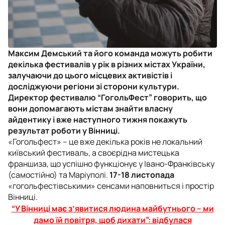
Максим Демський та його команда можуть робити
декілька фестивалів у рік в різних містах України,
залучаючи до цього місцевих активістів і
досліджуючи регіони зі сторони культури.
Директор фестивалю “ГогольФест” говорить, що
вони допомагають містам знайти власну
айдентику і вже наступного тижня покажуть
результат роботи у Вінниці.
«Гогольфест» – це вже декілька років не локальний
київський фестиваль, а своєрідна мистецька
франшиза, що успішно функціонує у Івано-Франківську
(самостійно) та Маріуполі.
17-18 листопада
«гогольфестівськими» сенсами наповниться і простір
Вінниці.
“У Вінниці має з’явитися людина майбутнього – ми
дамо їй повітря, щоб дихати”: відбулася