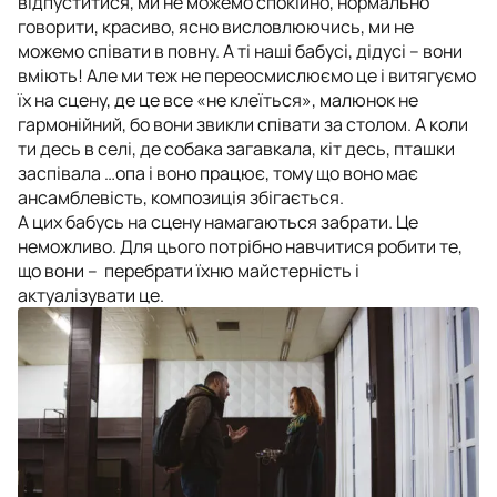
відпуститися, ми не можемо спокійно, нормально
говорити, красиво, ясно висловлюючись, ми не
можемо співати в повну. А ті наші бабусі, дідусі – вони
вміють! Але ми теж не переосмислюємо це і витягуємо
їх на сцену, де це все «не клеїться», малюнок не
гармонійний, бо вони звикли співати за столом. А коли
ти десь в селі, де собака загавкала, кіт десь, пташки
заспівала …опа і воно працює, тому що воно має
ансамблевість, композиція збігається.
А цих бабусь на сцену намагаються забрати. Це
неможливо. Для цього потрібно навчитися робити те,
що вони – перебрати їхню майстерність і
актуалізувати це.