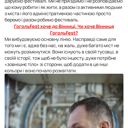
даруємо фестивалі. Ми не приїздимо і не розповідаємо
що кому робити і як жити, а разом із активними людьми
з міста і його адміністративною частиною просто
беремо і разом робимо фестиваль.
ГогольFest хоче до Вінниці. Чи хоче Вінниця
ГогольFest?
Ми вибудовуємо основну лінію. Насправді саме для
того ми і є, адже без нас, на жаль, дуже багато міст не
можуть розімкнутися. Вони існують в своїй тусовці, в
своїй історії, тож щоб не було інцесту, дуже потрібне
«зовнішнє тіло» зі сторони, щоб додати в це інші
кольори і воно почало розквітати.