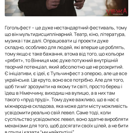
Гогольфест – це дуже нестандартний фестиваль, тому
що він мультидисциплінарний. Театр, кіно, література,
музика і так далі. Опрацювати ці проекти дуже
складно, особливо для людей, які вперше це роблять,
тому якщо є таке бажання, втома від того, що кольори
«рябят», то Вінниця має дуже потужний внутрішній
творчий потенціал, який абсолютно ще не розкритий.
Є ініціативи, є ідеї, є Тульчинфест з оперою, але це все
українське. Це круто, воно все потрібно. Але для того,
щоб ти міг зрозуміти на якому ти світі, просто береш і
їдеш в Німеччину, виходиш на вулицю, а в них там
такого «пруд пруді». Тому дуже важливо, що в нас є
міжнародна складова, яка може дати місту можливість
усвідомити реально свій левел. Саме тоді, коли
суспільство усвідомлює левел, воно здатне виробляти
механізми для того, щоб досягати своїх цілей, а не бити
в груди і казати “ми найкрутіші”.