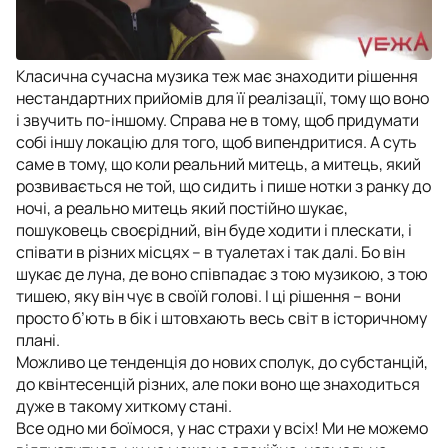
Класична сучасна музика теж має знаходити рішення
нестандартних прийомів для її реалізації, тому що воно
і звучить по-іншому. Справа не в тому, щоб придумати
собі іншу локацію для того, щоб випендритися. А суть
саме в тому, що коли реальний митець, а митець, який
розвивається не той, що сидить і пише нотки з ранку до
ночі, а реально митець який постійно шукає,
пошуковець своєрідний, він буде ходити і плескати, і
співати в різних місцях – в туалетах і так далі. Бо він
шукає де луна, де воно співпадає з тою музикою, з тою
тишею, яку він чує в своїй голові. І ці рішення – вони
просто б’ють в бік і штовхають весь світ в історичному
плані.
Можливо це тенденція до нових сполук, до субстанцій,
до квінтесенцій різних, але поки воно ще знаходиться
дуже в такому хиткому стані.
Все одно ми боїмося, у нас страхи у всіх! Ми не можемо