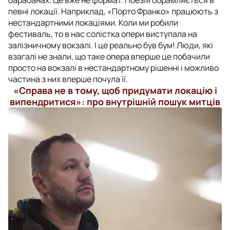
певні локації. Наприклад, «Порто Франко» працюють з
нестандартними локаціями. Коли ми робили
фестиваль, то в нас солістка опери виступала на
залізничному вокзалі. І це реально був бум! Люди, які
взагалі не знали, що таке опера вперше це побачили
просто на вокзалі в нестандартному рішенні і можливо
частина з них вперше почула її.
«Справа не в тому, щоб придумати локацію і
випендритися»: про внутрішній пошук митців