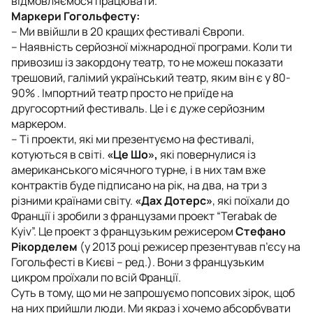
відмовляємося працювати.
Маркери Гогольфесту:
– Ми ввійшли в 20 кращих фестивалі Європи.
– Наявність серйозної міжнародної програми. Коли ти
привозиш із закордону театр, то не можеш показати
трешовий, галімий український театр, яким він є у 80-
90% . Імпортний театр просто не приїде на
другосортний фестиваль. Це і є дуже серйозним
маркером.
– Ті проекти, які ми презентуємо на фестивалі,
котуються в світі.
«Це Шо»,
які повернулися із
американського місячного турне, і в них там вже
контрактів буде підписано на рік, на два, на три з
різними країнами світу.
«Дах Дотерс»
, які поїхали до
Франції і зробили з французами проект “Terabak de
Kyiv”. Це проект з французьким режисером
Стефано
Рікорделем
(у 2013 році режисер презентував п
’
єсу на
Гогольфесті в Києві – ред.)
. Вони з французьким
цикром проїхали по всій Франції.
Суть в тому, що ми не запрошуємо попсових зірок, щоб
на них прийшли люди. Ми якраз і хочемо абсорбувати