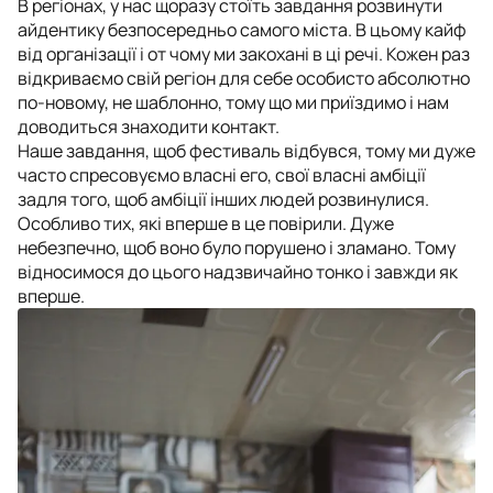
В регіонах, у нас щоразу стоїть завдання розвинути
айдентику безпосередньо самого міста. В цьому кайф
від організації і от чому ми закохані в ці речі. Кожен раз
відкриваємо свій регіон для себе особисто абсолютно
по-новому, не шаблонно, тому що ми приїздимо і нам
доводиться знаходити контакт.
Наше завдання, щоб фестиваль відбувся, тому ми дуже
часто спресовуємо власні его, свої власні амбіції
задля того, щоб амбіції інших людей розвинулися.
Особливо тих, які вперше в це повірили. Дуже
небезпечно, щоб воно було порушено і зламано. Тому
відносимося до цього надзвичайно тонко і завжди як
вперше.