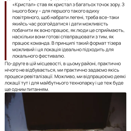
«Кристал» став як кристал з багатьох точок зору. З
іншого боку – для першого такого вдиху
повітряного, щоб набрати легені, треба все-таки
якийсь час розгойдатися і дати можливість
побачити як воно працює, як люди це сприймають,
наскільки вони готові співпрацювати з тим, як
працює команда. В принципі такий формат тізера
можливий і ця локація ідеально підходить для
локального фестивалю.
По-друге в цій місцевості, в цьому районі, практично
нічого не відбувається, ми практично задаємо якісь
процеси ревіталізації. Можливо, ми відпрацюємо деякі
локації тут і для майбутнього технопарку і це теж буде
ще одним питанням.