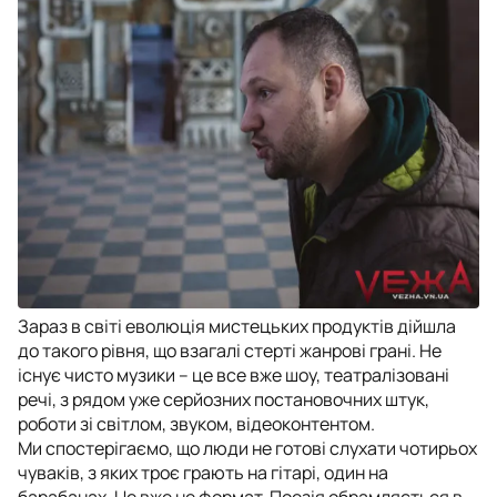
Зараз в світі еволюція мистецьких продуктів дійшла
до такого рівня, що взагалі стерті жанрові грані. Не
існує чисто музики – це все вже шоу, театралізовані
речі, з рядом уже серйозних постановочних штук,
роботи зі світлом, звуком, відеоконтентом.
Ми спостерігаємо, що люди не готові слухати чотирьох
чуваків, з яких троє грають на гітарі, один на
барабанах. Це вже не формат. Поезія обрамляється в