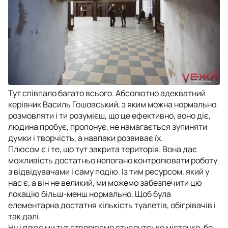
Тут співпало багато всього. Абсолютно адекватний
керівник Василь Гошовський, з яким можна нормально
розмовляти і ти розумієш, що це ефективно, воно діє,
людина пробує, пропонує, не намагається зупиняти
думки і творчість, а навпаки розвиває їх.
Плюсом є і те, що тут закрита територія. Вона дає
можливість достатньо непогано контролювати роботу
з відвідувачами і саму подію. Із тим ресурсом, який у
нас є, а він не великий, ми можемо забезпечити цю
локацію більш-менш нормально. Щоб була
елементарна достатня кількість туалетів, обігрівачів і
так далі.
Ну і плюс ми тут створюємо студентське містечко, бо