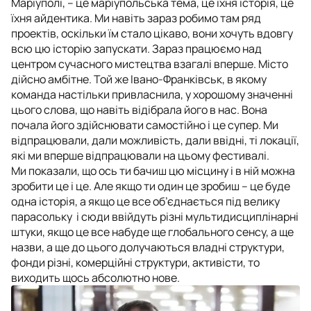
Маріуполі, – це маріупольська тема, це їхня історія, це
їхня айдентика. Ми навіть зараз робимо там ряд
проектів, оскільки їм стало цікаво, вони хочуть вдовгу
всю цю історію запускати. Зараз працюємо над
центром сучасного мистецтва взагалі вперше. Місто
дійсно амбітне. Той же Івано-Франківськ, в якому
команда настільки привласнила, у хорошому значенні
цього слова, що навіть відібрала його в нас. Вона
почала його здійснювати самостійно і це супер. Ми
відпрацювали, дали можливість, дали ввідні, ті локації,
які ми вперше відпрацювали на цьому фестивалі.
Ми показали, що ось ти бачиш цю місцину і в ній можна
зробити це і це. Але якщо ти один це зробиш – це буде
одна історія, а якщо це все об’єднається під велику
парасольку і сюди ввійдуть різні мультидисциплінарні
штуки, якщо це все набуде ще глобального сенсу, а ще
назви, а ще до цього долучаються владні структури,
фонди різні, комерційні структури, активісти, то
виходить щось абсолютно нове.