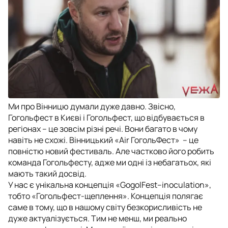
Ми про Вінницю думали дуже давно. Звісно,
Гогольфест в Києві і Гогольфест, що відбувається в
регіонах – це зовсім різні речі. Вони багато в чому
навіть не схожі. Вінницький «Air ГогольФест» – це
повністю новий фестиваль. Але частково його робить
команда Гогольфесту, адже ми одні із небагатьох, які
мають такий досвід.
У нас є унікальна концепція «GogolFest–inoculation»,
тобто «Гогольфест-щеплення». Концепція полягає
саме в тому, що в нашому світу безкорисливість не
дуже актуалізується. Тим не менш, ми реально