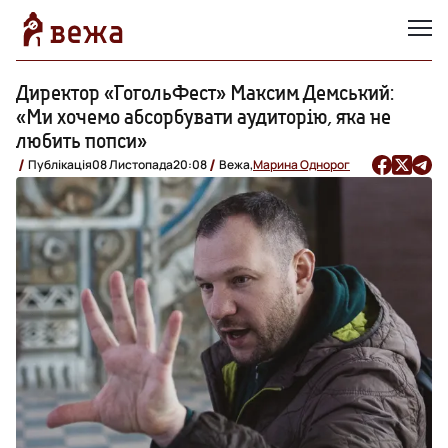
Директор «ГогольФест» Максим Демський:
«Ми хочемо абсорбувати аудиторію, яка не
любить попси»
Публікація
08 Листопада
20:08
Вежа,
Марина Однорог