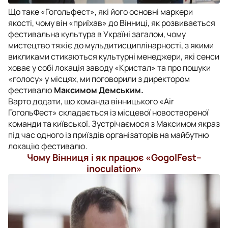
Що таке «Гогольфест», які його основні маркери
якості, чому він «приїхав» до Вінниці, як розвивається
фестивальна культура в Україні загалом, чому
мистецтво тяжіє до мульдитисциплінарності, з якими
викликами стикаються культурні менеджери, які сенси
ховає у собі локація заводу «Кристал» та про пошуки
«голосу» у місцях, ми поговорили з директором
фестивалю
Максимом Демським.
Варто додати, що команда вінницького «Air
ГогольФест» складається із місцевої новоствореної
команди та київської. Зустрічаємося з Максимом якраз
під час одного із приїздів організаторів на майбутню
локацію фестивалю.
Чому Вінниця і як працює «
GogolFest–
inoculation
»