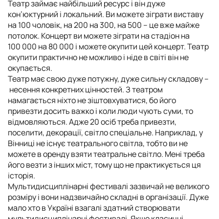
Театр займає найбільший ресурс і він дуже
кон’юктурний і локальний. Ви можете зіграти виставу
на 100 чоловік, на 200 на 300, на 500 – це вже майже
потолок. Концерт ви можете зіграти на стадіон на
100 000 на 80 000 і можете окупити цей концерт. Театр
окупити практично не можливо і ніде в світі він не
окупається.
Театр має свою дуже потужну, дуже сильну складову –
несення конкретних цінностей. З театром
намагається ніхто не зіштовхуватися, бо його
привезти досить важко і коли люди чують суми, то
відмовляються. Адже 20 осіб треба привезти,
поселити, декорації, світло спеціальне. Наприклад, у
Вінниці не існує театрального світла, тобто ви не
можете в оренду взяти театральне світло. Мені треба
його везти з інших міст, тому що не практикується ця
історія.
Мультидисциплінарні фестивалі зазвичай не великого
розміру і вони надзвичайно складні в організації. Дуже
мало хто в Україні взагалі здатний створювати
мультидисциплінарні фестивалі. Якщо класичні