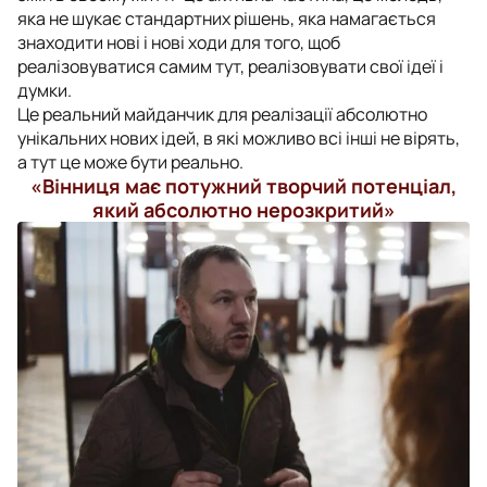
яка не шукає стандартних рішень, яка намагається
знаходити нові і нові ходи для того, щоб
реалізовуватися самим тут, реалізовувати свої ідеї і
думки.
Це реальний майданчик для реалізації абсолютно
унікальних нових ідей, в які можливо всі інші не вірять,
а тут це може бути реально.
«Вінниця має потужний творчий потенціал,
який абсолютно нерозкритий»