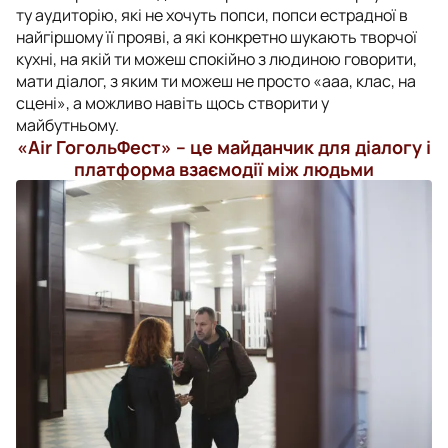
ту аудиторію, які не хочуть попси, попси естрадної в
найгіршому її прояві, а які конкретно шукають творчої
кухні, на якій ти можеш спокійно з людиною говорити,
мати діалог, з яким ти можеш не просто «ааа, клас, на
сцені», а можливо навіть щось створити у
майбутньому.
«
Air
ГогольФест» – це майданчик для діалогу і
платформа взаємодії між людьми