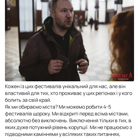
Кожен із цих фестивалів унікальний для нас, але він
властивий для тих, хто проживає у цих регіонах і у кого
болить за свій край.
Як ми обираємо міста? Ми можемо робити 4-5
фестивалів щороку. Ми відкриті перед всіма містами,
абсолютно без виключень. Виключення тільки в тих, в
яких дуже потужний рівень корупції. Ми не працюємо з
підводними каміннями у всіляких таких питаннях,