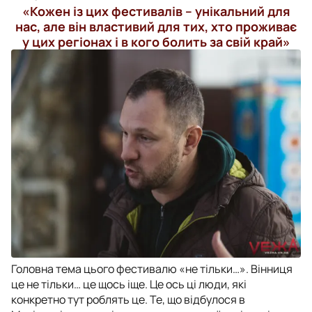
«Кожен із цих фестивалів – унікальний для
нас, але він властивий для тих, хто проживає
у цих регіонах і в кого болить за свій край»
Головна тема цього фестивалю «не тільки…». Вінниця
це не тільки… це щось іще. Це ось ці люди, які
конкретно тут роблять це. Те, що відбулося в