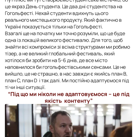
це якраз День студента. Це два дні студентства на
Гогольфесті. Нехай студенти вдихнуть цього
реального мистецького продукту. Який фактично в
Україні показується тільки на Гогольфесті.
Взагалі ще на початку ми точно розуміли, що це буде
одна із локацій великого фестивалю. Для того, щоб
знайти всі компроміси зі всіма структурами ми робимо
тізер, а не великий глобальний фестиваль, який
хотілося би зробити на 5-6 днів, де все місто
наповнилося би гогольфестівськими сенсами. Це не
вийшло, це не страшно, в нас завжди є якийсь план В,
план С, план D і так далі. Ми постійно адаптуємося під
ті чи інші ситуації.
“Під що ми ніколи не адаптовуємося – це під
якість контенту”