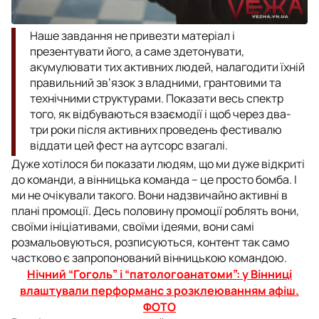
Наше завдання не привезти матеріал і
презентувати його, а саме здетонувати,
акумулювати тих активних людей, налагодити їхній
правильний зв’язок з владними, грантовими та
технічними структурами. Показати весь спектр
того, як відбуваються взаємодії і щоб через два-
три роки після активних проведень фестивалю
віддати цей фест на аутсорс взагалі.
Дуже хотілося би показати людям, що ми дуже відкриті
до команди, а вінницька команда – це просто бомба. І
ми не очікували такого. Вони надзвичайно активні в
плані промоції. Десь половину промоції роблять вони,
своїми ініціативами, своїми ідеями, вони самі
розмальовуються, розписуються, контент так само
частково є запропонований вінницькою командою.
Нічний “Гоголь” і “патологоанатоми”: у Вінниці
влаштували перформанс з розклеюванням афіш.
ФОТО