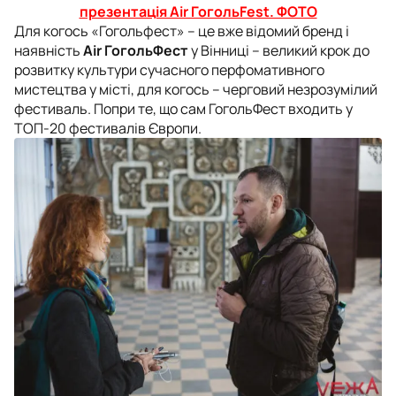
презентація Air ГогольFest. ФОТО
Для когось «Гогольфест» – це вже відомий бренд і
наявність
Air ГогольФест
у Вінниці – великий крок до
розвитку культури сучасного перфомативного
мистецтва у місті, для когось – черговий незрозумілий
фестиваль. Попри те, що сам ГогольФест входить у
ТОП-20 фестивалів Європи.