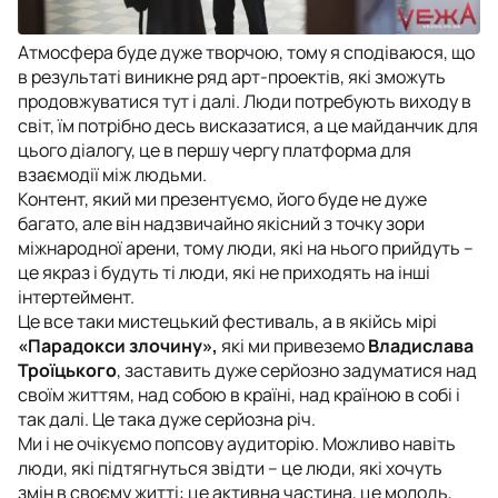
Атмосфера буде дуже творчою, тому я сподіваюся, що
в результаті виникне ряд арт-проектів, які зможуть
продовжуватися тут і далі. Люди потребують виходу в
світ, їм потрібно десь висказатися, а це майданчик для
цього діалогу, це в першу чергу платформа для
взаємодії між людьми.
Контент, який ми презентуємо, його буде не дуже
багато, але він надзвичайно якісний з точку зори
міжнародної арени, тому люди, які на нього прийдуть –
це якраз і будуть ті люди, які не приходять на інші
інтертеймент.
Це все таки мистецький фестиваль, а в якійсь мірі
«Парадокси злочину»,
які ми привеземо
Владислава
Троїцького
, заставить дуже серйозно задуматися над
своїм життям, над собою в країні, над країною в собі і
так далі. Це така дуже серйозна річ.
Ми і не очікуємо попсову аудиторію. Можливо навіть
люди, які підтягнуться звідти – це люди, які хочуть
змін в своєму житті: це активна частина, це молодь,