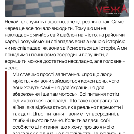
Нехай це звучить пафосно, але це реально так. Саме
через це все почало виходити. Тому що ми не
накладаємо якийсь свій шаблон на місто, на район чи
карту і розуміємо чи співпадає вона з нашою історією
чи не співпадає, як вона здійснюється ця історія. А ми
приїздимо і починаємо зсередини ворушити, а
ворушити можна достатньо нескладно, але головне –
чесно.
Ми ставимо прості запитання: «про що люди
мріють, чим вони займаються кожен день, чого
вони хочуть самі – не для України, не для
збереження і ще там чогось». Всі питання потім
підіймаються насправді. Що таке насправді та
війна, яка відбувається, як її реально перемогти і
так далі. Ці всі питання – вони є тут всередині, в
глибині цього питання. Коли ти задаєш собі
особисто ці питання: що я хочу, про що я мрію
взагалі як людина, не в суспільстві. І виходить, що