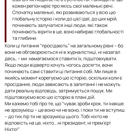
кожен регіон мріє про якісь свої маленькі речі.
Спочатку маленькі, які розвиваються у всю цю
глобальну історію і коли до цієї ідеї, до цих мрій,
починають залучатися інші люди, які також
починають вірити в це, воно набирає глобальності
та глибини.
Коли ці питання “просідають” на загальному рівні – бо
вони не обговорюються ні в журналістиці, ні назагал
десь, – ми намагаємося ставити їх, підштовхувати.
Якщо люди відверто хочуть чогось досягти, вони
починають самі ставити ці питання собі. Ми лише в
якийсь момент корегуємо цю історію, оскільки коли є
просідання, люди зависають в запитанні і не можуть
дати реальну відповідь, затримується пошук. Ми
підштовхуємо всю цю історію в плані дій.
Ми кажемо тобі про те, що “чувак зроби крок, ти інакше
не зрозумієш – це воно чи не воно, і поки ти не вступиш
– до тих пір ти не зрозумієш цього. Тобі ніхто не
відповість на це, ніхто… ні президент, ні прем’єр!
Ніхто!”