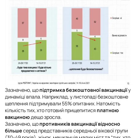
Зазначено, що
підтримка безкоштовної вакцинації
у
динаміці впала. Наприклад, у листопаді безкоштовне
щеплення підтримували 55% опитаних. Натомість
кількість тих, хто готовий прищепитися
платною
вакциною
дещо зросла.
Зазначено, що
противників вакцинації відносно
більше
серед представників середньої вікової групи
(30-49 років), жінок, мешканців малих міст та “тих, хто