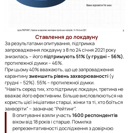
Ставлення до локдауну
За результатами опитування, підтримка
запровадження локдауну з 8 по 24 січня 2021 року
знизилась – його
підтримують 51% (у грудні – 56%)
,
протилежної думки – 46%.
При цьому 40% вважають, що це запровадження
карантину
зменшить рівень захворюваності
(у
грудні – 52%). 55% – протилежної думки.
“Навіть серед тих, хто підтримує локдаун, третина не
вважає його ефективним. Більше висловлюються на
користь цієї ініціативи старші, жінки та ті, хто боїться
захворіти” – зазначає “Рейтинг”.
В опитуванні взяли участь
1600 респондентів
віком від 18 років і старше. Помилка
репрезентативності дослідження з довірчою