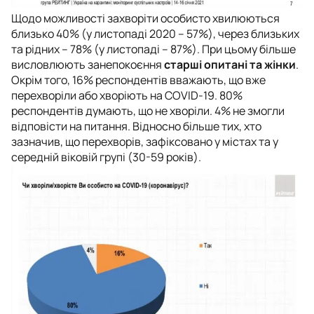
Щодо можливості захворіти особисто хвилюються
близько 40% (у листопаді 2020 – 57%), через близьких
та рідних – 78% (у листопаді – 87%). При цьому більше
висловлюють занепокоєння
старші опитані та жінки
.
Окрім того, 16% респондентів вважають, що вже
перехворіли або хворіють на COVID-19. 80%
респондентів думають, що не хворіли. 4% не змогли
відповісти на питання. Відносно більше тих, хто
зазначив, що перехворів, зафіксовано у містах та у
середній віковій групі (30-59 років).