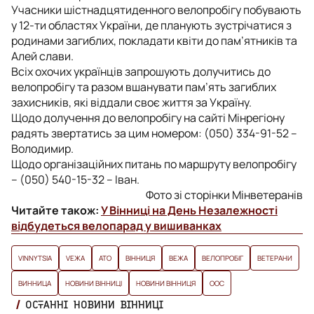
Учасники шістнадцятиденного велопробігу побувають
у 12-ти областях України, де планують зустрічатися з
родинами загиблих, покладати квіти до пам’ятників та
Алей слави.
Всіх охочих українців запрошують долучитись до
велопробігу та разом вшанувати пам’ять загиблих
захисників, які віддали своє життя за Україну.
Щодо долучення до велопробігу на сайті Мінрегіону
радять звертатись за цим номером: (050) 334-91-52 –
Володимир.
Щодо організаційних питань по маршруту велопробігу
– (050) 540-15-32 – Іван.
Фото зі сторінки Мінветеранів
Читайте також:
У Вінниці на День Незалежності
відбудеться велопарад у вишиванках
VINNYTSIA
VЕЖА
АТО
ВІННИЦЯ
ВЕЖА
ВЕЛОПРОБІГ
ВЕТЕРАНИ
ВИННИЦА
НОВИНИ ВІННИЦІ
НОВИНИ ВІННИЦЯ
ООС
ОСТАННІ НОВИНИ ВІННИЦІ