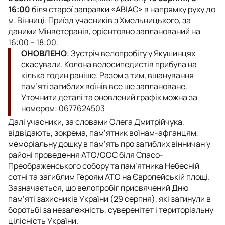
16:00
біля старої заправки «АВІАС» в напрямку руху до
м. Вінниці. Приїзд учасників з Хмельницького, за
даними Мінветеранів, орієнтовно запланований на
16:00 – 18:00.
ОНОВЛЕНО
: Зустріч велопробігу у Якушинцях
скасували. Колона велосипедистів прибула на
кілька годин раніше. Разом з тим, вшанування
пам’яті загиблих воїнів все ще заплановане.
Уточнити деталі та оновлений графік можна за
номером: 0677624503
Далі учасники, за словами Олега Дмитрійчука,
відвідають, зокрема, пам’ятник воїнам-афганцям,
меморіальну дошку в пам’ять про загиблих вінничан у
районі проведення АТО/ООС біля Спасо-
Преображенського собору та пам’ятника Небесній
сотні та загиблим Героям АТО на Європейській площі.
Зазначається, що велопробіг присвячений Дню
пам’яті захисників України (29 серпня), які загинули в
боротьбі за незалежність, суверенітет і територіальну
цілісність України.