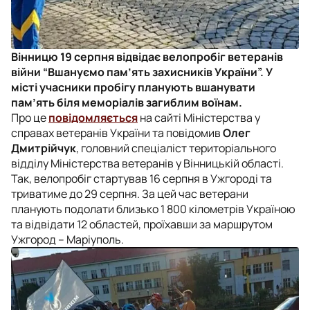
Вінницю 19 серпня відвідає велопробіг ветеранів
війни “Вшануємо пам’ять захисників України”. У
місті учасники пробігу планують вшанувати
пам’ять біля меморіалів загиблим воїнам.
Про це
повідомляється
на сайті Міністерства у
справах ветеранів України та повідомив
Олег
Дмитрійчук
, головний спеціаліст територіального
відділу Міністерства ветеранів у Вінницькій області.
Так, велопробіг стартував 16 серпня в Ужгороді та
триватиме до 29 серпня. За цей час ветерани
планують подолати близько 1 800 кілометрів Україною
та відвідати 12 областей, проїхавши за маршрутом
Ужгород – Маріуполь.