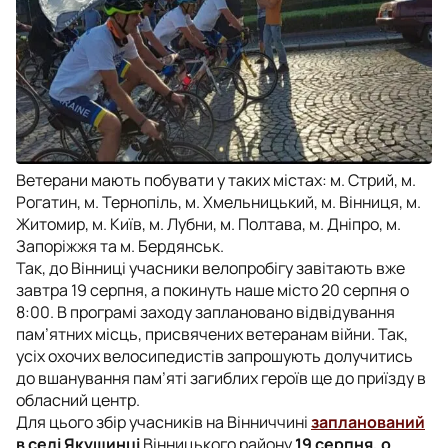
Ветерани мають побувати у таких містах: м. Стрий, м.
Рогатин, м. Тернопіль, м. Хмельницький, м. Вінниця, м.
Житомир, м. Київ, м. Лубни, м. Полтава, м. Дніпро, м.
Запоріжжя та м. Бердянськ.
Так, до Вінниці учасники велопробігу завітають вже
завтра 19 серпня, а покинуть наше місто 20 серпня о
8:00. В програмі заходу заплановано відвідування
пам’ятних місць, присвячених ветеранам війни. Так,
усіх охочих велосипедистів запрошують долучитись
до вшанування пам’яті загиблих героїв ще до приїзду в
обласний центр.
Для цього збір учасників на Вінниччині
запланований
в селі Якушинці
Вінницького району
19 серпня, о