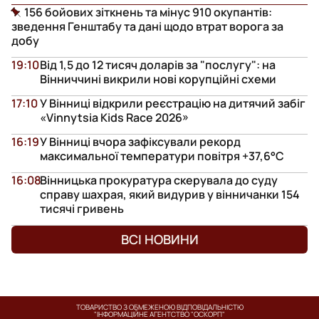
156 бойових зіткнень та мінус 910 окупантів:
зведення Генштабу та дані щодо втрат ворога за
добу
19:10
Від 1,5 до 12 тисяч доларів за "послугу": на
Вінниччині викрили нові корупційні схеми
17:10
У Вінниці відкрили реєстрацію на дитячий забіг
«Vinnytsia Kids Race 2026»
16:19
У Вінниці вчора зафіксували рекорд
максимальної температури повітря +37,6°С
16:08
Вінницька прокуратура скерувала до суду
справу шахрая, який видурив у вінничанки 154
тисячі гривень
ВСІ НОВИНИ
ТОВАРИСТВО З ОБМЕЖЕНОЮ ВІДПОВІДАЛЬНІСТЮ
"ІНФОРМАЦІЙНЕ АГЕНТСТВО "ОСКОРП"