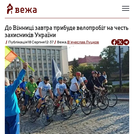
До Вінниці завтра прибуде велопробіг на честь
захисників України
Публікація
18 Серпня
12:37
Вежа,
В'ячеслав Луцков