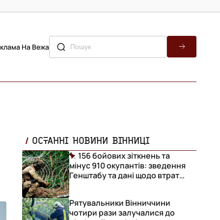
клама На Вежа
ОСТАННІ НОВИНИ ВІННИЦІ
156 бойових зіткнень та
мінус 910 окупантів: зведення
Генштабу та дані щодо втрат
ворога за добу
Рятувальники Вінниччини
чотири рази залучалися до