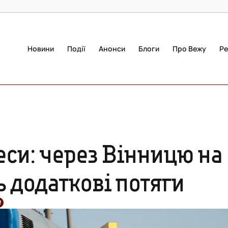
Новини
Події
Анонси
Блоги
Про Вежу
Ре
еси: через Вінницю на
ь додаткові потяги