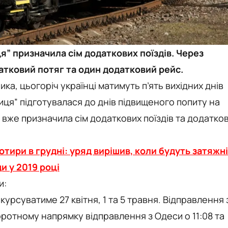
я” призначила сім додаткових поїздів. Через
атковий потяг та один додатковий рейс.
ика, цьогоріч українці матимуть п’ять вихідних днів
зниця” підготувалася до днів підвищеного попиту на
 вже призначила сім додаткових поїздів та додатков
отири в грудні: уряд вирішив, коли будуть затяжні
и у 2019 році
и:
курсуватиме 27 квітня, 1 та 5 травня. Відправлення 
воротному напрямку відправлення з Одеси о 11:08 та