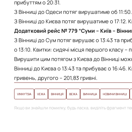
прибуттям о 20:31.
З Вінниці до Одеси потяг вирушатиме об 11:50. 
З Вінниці до Києва потяг вирушатиме о 17:12. К
Додатковий рейс № 779 “Суми – Київ – Вінни
З Вінниці до Сум потяг вирушає о 13:43 та при
о 13:10. Квитки: сидячі місця першого класу – п
Вирушити цим потягом з Києва до Вінниці можна
Вінниці до Києва о 13:43 та прибуває о 16:46. 
гривень, другого – 201,83 гривні.
VINNYTSIA
VЕЖА
ВІННИЦЯ
ВЕЖА
ВИННИЦА
НОВИНИ ВІННИЦІ
Якщо ви знайшли помилку, будь ласка, виділіть фрагмент тек