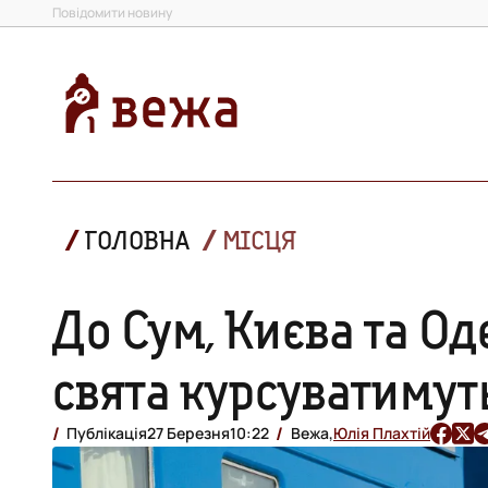
Повідомити новину
ГОЛОВНА
МІСЦЯ
До Сум, Києва та Од
свята курсуватимут
Публікація
27 Березня
10:22
Вежа,
Юлія Плахтій