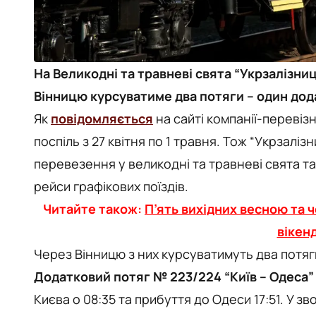
На Великодні та травневі свята “Укрзалізниц
Вінницю курсуватиме два потяги – один дод
Як
повідомляється
на сайті компанії-перевізн
поспіль з 27 квітня по 1 травня. Тож “Укрзалі
перевезення у великодні та травневі свята та
рейси графікових поїздів.
Читайте також:
П’ять вихідних весною та ч
вікенд
Через Вінницю з них курсуватимуть два потяг
Додатковий потяг № 223/224 “Київ – Одеса”
Києва о 08:35 та прибуття до Одеси 17:51. У з