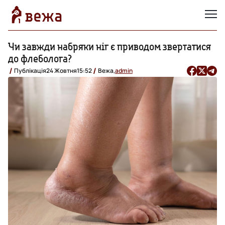
Чи завжди набряки ніг є приводом звертатися
до флеболога?
Публікація
24 Жовтня
15:52
Вежа,
admin