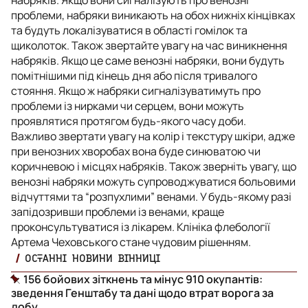
проблеми, набряки виникають на обох нижніх кінцівках
та будуть локалізуватися в області гомілок та
щиколоток. Також звертайте увагу на час виникнення
набряків. Якщо це саме венозні набряки, вони будуть
помітнішими під кінець дня або після тривалого
стояння. Якщо ж набряки сигналізуватимуть про
проблеми із нирками чи серцем, вони можуть
проявлятися протягом будь-якого часу доби.
Важливо звертати увагу на колір і текстуру шкіри, адже
при венозних хворобах вона буде синюватою чи
коричневою і місцях набряків. Також зверніть увагу, що
венозні набряки можуть супроводжуватися больовими
відчуттями та “розпухлими” венами. У будь-якому разі
запідозривши проблеми із венами, краще
проконсультуватися із лікарем. Клініка флебології
Артема Чеховського стане чудовим рішенням.
ОСТАННІ НОВИНИ ВІННИЦІ
156 бойових зіткнень та мінус 910 окупантів:
зведення Генштабу та дані щодо втрат ворога за
добу