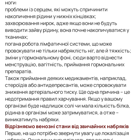
ноги:
проблеми із серцем, які можуть спричинити
накопичення рідини у нижніх кінцівках;
захворювання нирок, адже якщо вони не будуть
виводити зайву рідину, вона почне накопичуватися у
тканинах;
погана робота лімфатичної системи, що може
провокувати не тільки набряклість ніг, але й тяжкість;
зміни у гормональному фоні, сюди варто віднести
менструацію, вагітність, приймання гормональних
препаратів.
Також приймання деяких медикаментів, наприклад,
стероїдів або антидепресантів, може спровокувати
зниження артеріального тиску. Ще одна причина – це
недотримання правил харчування. Якщо у вашому
організмі буде надлишок солі чи мала кількість білка,
рідина в організмі може затримуватися, а отже –
виникатимуть набряки.
Відрізняємо венозні стани від звичайних набряків
Перше, на що потрібно звернути увагу це локалізація
набряків. Якщо вони сигналізують про венозні