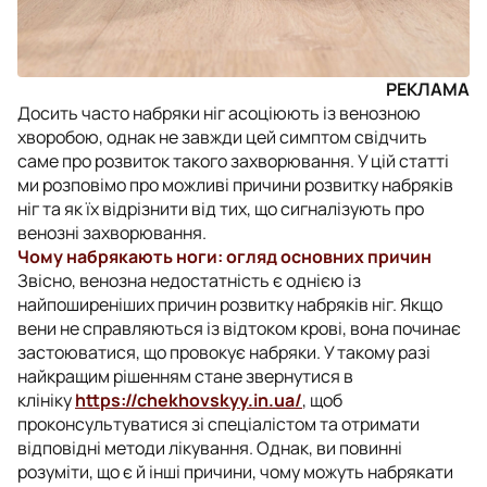
РЕКЛАМА
Досить часто набряки ніг асоціюють із венозною
хворобою, однак не завжди цей симптом свідчить
саме про розвиток такого захворювання. У цій статті
ми розповімо про можливі причини розвитку набряків
ніг та як їх відрізнити від тих, що сигналізують про
венозні захворювання.
Чому набрякають ноги: огляд основних причин
Звісно, венозна недостатність є однією із
найпоширеніших причин розвитку набряків ніг. Якщо
вени не справляються із відтоком крові, вона починає
застоюватися, що провокує набряки. У такому разі
найкращим рішенням стане звернутися в
клініку
https://chekhovskyy.in.ua/
, щоб
проконсультуватися зі спеціалістом та отримати
відповідні методи лікування. Однак, ви повинні
розуміти, що є й інші причини, чому можуть набрякати