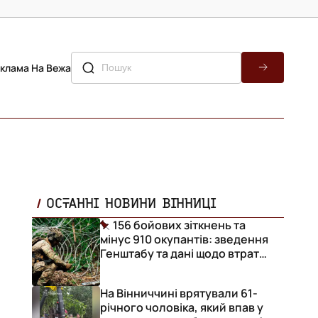
клама На Вежа
ОСТАННІ НОВИНИ ВІННИЦІ
156 бойових зіткнень та
мінус 910 окупантів: зведення
Генштабу та дані щодо втрат
ворога за добу
На Вінниччині врятували 61-
річного чоловіка, який впав у