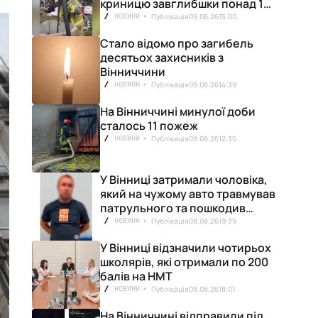
криницю завглибшки понад 15
метрів
Публікація
09.08.26
15:00
НОВИНИ
Стало відомо про загибель
десятьох захисників з
Вінниччини
Публікація
09.08.26
14:39
НОВИНИ
На Вінниччині минулої доби
сталось 11 пожеж
Публікація
09.08.26
12:35
НОВИНИ
У Вінниці затримали чоловіка,
який на чужому авто травмував
патрульного та пошкодив
кілька машин
Публікація
08.08.26
19:39
НОВИНИ
У Вінниці відзначили чотирьох
школярів, які отримали по 200
балів на НМТ
Публікація
08.08.26
18:01
НОВИНИ
На Вінниччині відправили під