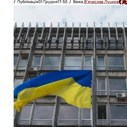
Публікація
01 Грудня
17:50
Вежа,
В'ячеслав Луцков