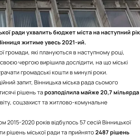
ької ради ухвалить бюджет міста на наступний рік
Вінниця житиме увесь 2021-ий.
ї громади, які плануються в наступному році,
своєю чергою вирішила дослідити, на що міські
рачати громадські кошти в минулі роки.
ційний запит, Вінницька міська рада сьомого
тисячі рішень та
розподілила майже 20,7 мільярда
віту, соцзахист та житлово-комунальне
ом 2015-2020 років відбулось 57 сесій Вінницької
ти рішень міської ради та прийнято
2487 рішень