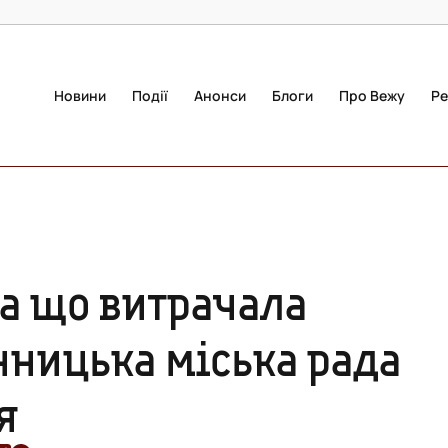
Новини
Події
Анонси
Блоги
Про Вежу
Ре
на що витрачала
нницька міська рада
я