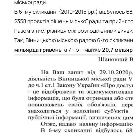
міської ради.
В
6
–
му
скликанні (2010-2015 рр.)
відбулось
6
2358
проєктів
рішень
міської
ради
та
прийнят
Разом з тим, різниця між розподіленими вияв
Так, Вінницькою міською радою 6-го скликанн
мільярда
гривень
, а 7-го – майже
20,7 мільяр