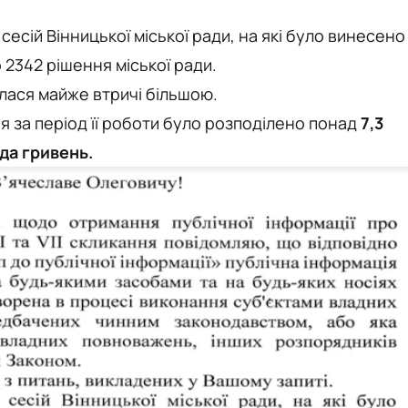
8
сесій
Вінницької
міської ради
,
на
які
було
винесено
о
2342
рішення
міської
ради
.
илася майже втричі більшою.
я за період її роботи було розподілено понад
7,3
да гривень.