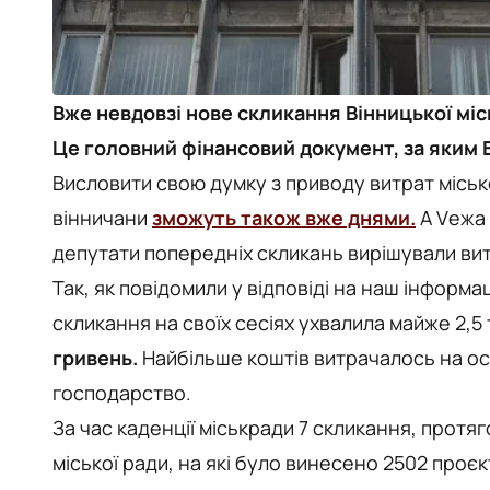
Вже невдовзі нове скликання Вінницької міс
Це головний фінансовий документ, за яким 
Висловити свою думку з приводу витрат місько
вінничани
зможуть також вже днями.
А Vежа 
депутати попередніх скликань вирішували вит
Так, як повідомили у відповіді на наш інформа
скликання на своїх сесіях ухвалила майже 2,5 
гривень.
Найбільше коштів витрачалось на ос
господарство.
За час каденції міськради 7 скликання, протяг
міської ради, на які було винесено 2502 проєк