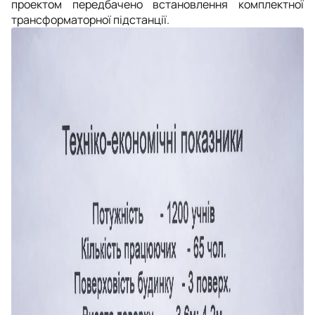
проектом передбачено встановлення комплектної
трансформаторної підстанції.