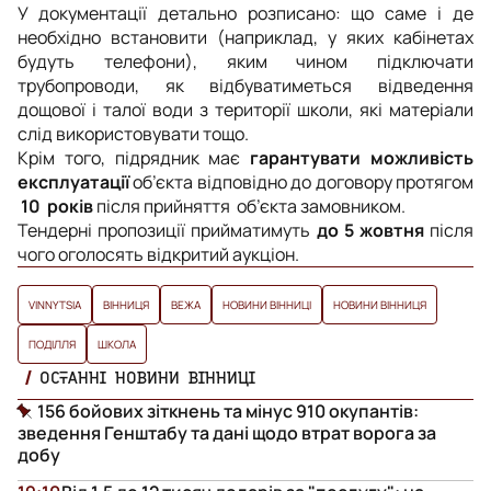
У документації детально розписано: що саме і де
необхідно встановити (наприклад, у яких кабінетах
будуть телефони), яким чином підключати
трубопроводи, як відбуватиметься відведення
дощової і талої води з території школи, які матеріали
слід використовувати тощо.
Крім того, підрядник має
гарантувати можливість
експлуатації
об’єкта відповідно до договору протягом
10 років
після прийняття об’єкта замовником.
Тендерні пропозиції прийматимуть
до 5 жовтня
після
чого оголосять відкритий аукціон.
VINNYTSIA
ВІННИЦЯ
ВЕЖА
НОВИНИ ВІННИЦІ
НОВИНИ ВІННИЦЯ
ПОДІЛЛЯ
ШКОЛА
ОСТАННІ НОВИНИ ВІННИЦІ
156 бойових зіткнень та мінус 910 окупантів:
зведення Генштабу та дані щодо втрат ворога за
добу