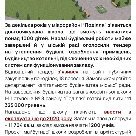
За декілька років у мікрорайоні “Поділля” з’явиться
довгоочікувана школа, де зможуть навчатися
понад 1000 дітей. Наразі будівельні роботи майже
завершені й у міській раді оголосили тендер
на утеплення будівлі, оздоблення приміщень,
будівництво котельні, підключення усіх необхідних
систем для функціонування закладу.
Відповідний тендер
з’явився
на сайті публічних
закупівель у понеділок, 18 вересня. Замовником робіт є
департамент капітального будівництва міської ради.
На завершення будівництва загальноосвітньої школи
І-ІІІ ступенів №8 району “Поділля” готові виділити
111
325 000 гривень
.
Нагадаємо, що школу планують
ввести в
експлуатацію до 2020 року
. Загальна площа споруди
–
11 704 кв.м
, заклад зможе навчати
1200 учнів
.
Проект майбутньої школи розробили в архітектурній