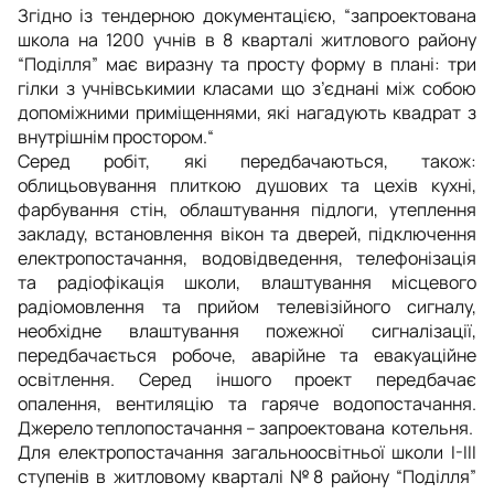
Згідно із тендерною документацією, “
запроектована
школа на 1200 учнів в 8 кварталі житлового району
“Поділля” має виразну та просту форму в плані: три
гілки з учнівськимии класами що з’єднані між собою
допоміжними приміщеннями, які нагадують квадрат з
внутрішнім простором.
“
Серед робіт, які передбачаються, також:
облицьовування плиткою душових та цехів кухні,
фарбування стін, облаштування підлоги, утеплення
закладу, встановлення вікон та дверей, підключення
електропостачання, водовідведення, телефонізація
та радіофікація школи, влаштування місцевого
радіомовлення та прийом телевізійного сигналу,
необхідне влаштування пожежної сигналізації,
передбачається робоче, аварійне та евакуаційне
освітлення. Серед іншого проект передбачає
опалення, вентиляцію та гаряче водопостачання.
Джерело теплопостачання – запроектована котельня.
Для електропостачання загальноосвітньої школи I-III
ступенів в житловому кварталі №8 району “Поділля”