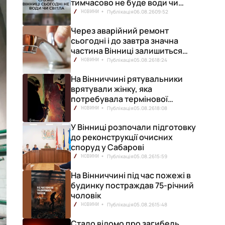
тимчасово не буде води чи
світла
Публікація
06.08.26
09:52
НОВИНИ
Через аварійний ремонт
сьогодні і до завтра значна
частина Вінниці залишиться
без води
Публікація
05.08.26
18:24
НОВИНИ
На Вінниччині рятувальники
врятували жінку, яка
потребувала термінової
медичної допомоги
Публікація
05.08.26
18:08
НОВИНИ
У Вінниці розпочали підготовку
до реконструкції очисних
споруд у Сабарові
Публікація
05.08.26
15:59
НОВИНИ
На Вінниччині під час пожежі в
будинку постраждав 75-річний
чоловік
Публікація
05.08.26
15:48
НОВИНИ
Стало відомо про загибель