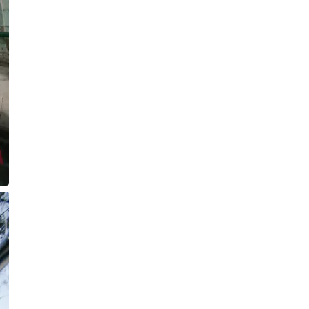
лука
Публікація
04.08.26
17:56
НОВИНИ
У центрі Вінниці автомобіль
врізався в аптеку
Публікація
04.08.26
16:35
НОВИНИ
У Вінниці завтра відбудеться
психорозвантажувальний
захід - «Сила лісу» на природі
Публікація
04.08.26
15:20
НОВИНИ
®Як підтримувати ідеальну
воду в басейні в розпал спеки
Публікація
04.08.26
15:17
НОВИНИ
Вінниця передала
нацгвардійцям два пікапи та
три роботизовані комплекси
Публікація
04.08.26
15:05
НОВИНИ
На Вінниччині розслідують