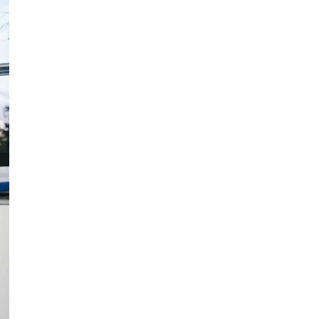
напад двох чоловіків на
прикордонника
Публікація
04.08.26
13:55
НОВИНИ