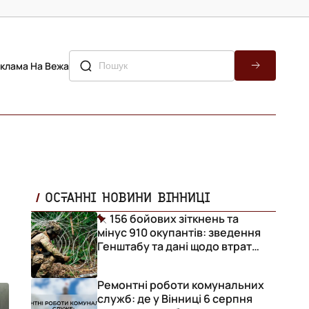
клама На Вежа
ОСТАННІ НОВИНИ ВІННИЦІ
156 бойових зіткнень та
мінус 910 окупантів: зведення
Генштабу та дані щодо втрат
ворога за добу
Ремонтні роботи комунальних
служб: де у Вінниці 6 серпня