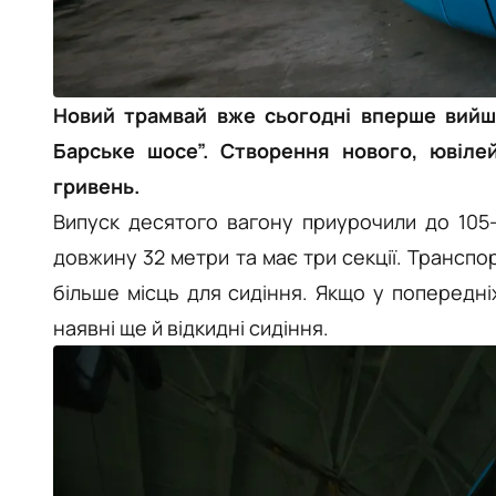
Новий трамвай вже сьогодні вперше вийш
Барське шосе”. Створення нового, ювіле
гривень.
Випуск десятого вагону приурочили до 105-ї
довжину 32 метри та має три секції. Трансп
більше місць для сидіння. Якщо у попередніх
наявні ще й відкидні сидіння.