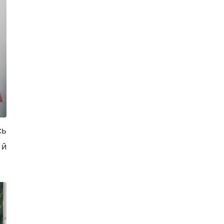
сь
 й