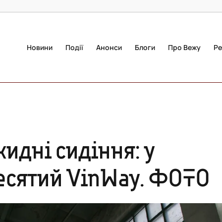
Новини
Події
Анонси
Блоги
Про Вежу
Ре
кидні сидіння: у
десятий VinWay. ФОТО