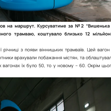
ов на маршрут. Курсуватиме за №2 “Вишенька
йного трамваю, коштувало близько 12 мільйон
 річниці з появи вінницьких трамваїв. Цей вагон
ортники врахували побажання містян, та облаштува
 вагонах їх було 50, то у новому – 60. Окрім цьо