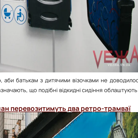
о, аби батькам з дитячими візочками не доводило
азначають, що подібні відкидні сидіння облаштують
чан перевозитимуть два ретро-трамваї