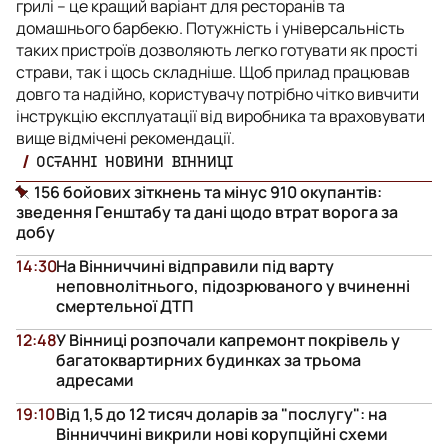
грилі – це кращий варіант для ресторанів та
домашнього барбекю. Потужність і універсальність
таких пристроїв дозволяють легко готувати як прості
страви, так і щось складніше. Щоб прилад працював
довго та надійно, користувачу потрібно чітко вивчити
інструкцію експлуатації від виробника та враховувати
вище відмічені рекомендації.
ОСТАННІ НОВИНИ ВІННИЦІ
156 бойових зіткнень та мінус 910 окупантів:
зведення Генштабу та дані щодо втрат ворога за
добу
14:30
На Вінниччині відправили під варту
неповнолітнього, підозрюваного у вчиненні
смертельної ДТП
12:48
У Вінниці розпочали капремонт покрівель у
багатоквартирних будинках за трьома
адресами
19:10
Від 1,5 до 12 тисяч доларів за "послугу": на
Вінниччині викрили нові корупційні схеми