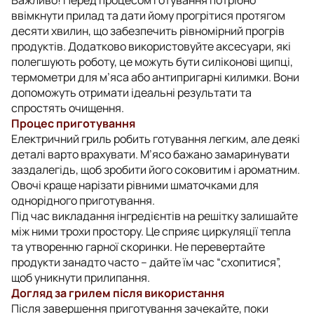
ввімкнути прилад та дати йому прогрітися протягом
десяти хвилин, що забезпечить рівномірний прогрів
продуктів. Додатково використовуйте аксесуари, які
полегшують роботу, це можуть бути силіконові щипці,
термометри для м’яса або антипригарні килимки. Вони
допоможуть отримати ідеальні результати та
спростять очищення.
Процес приготування
Електричний гриль робить готування легким, але деякі
деталі варто врахувати. М’ясо бажано замаринувати
заздалегідь, щоб зробити його соковитим і ароматним.
Овочі краще нарізати рівними шматочками для
однорідного приготування.
Під час викладання інгредієнтів на решітку залишайте
між ними трохи простору. Це сприяє циркуляції тепла
та утворенню гарної скоринки. Не перевертайте
продукти занадто часто – дайте їм час “схопитися”,
щоб уникнути прилипання.
Догляд за грилем після використання
Після завершення приготування зачекайте, поки