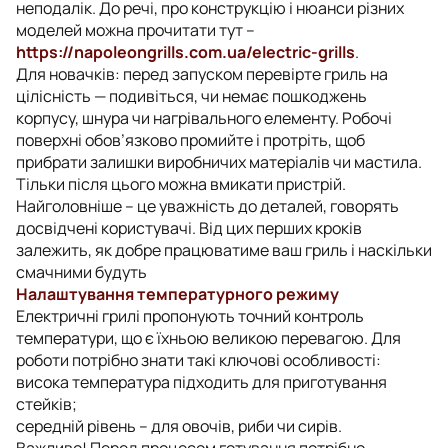
неподалік. До речі, про конструкцію і нюанси різних
моделей можна прочитати тут –
https://napoleongrills.com.ua/electric-grills
.
Для новачків: перед запуском перевірте гриль на
цілісність — подивіться, чи немає пошкоджень
корпусу, шнура чи нагрівального елементу. Робочі
поверхні обов’язково промийте і протріть, щоб
прибрати залишки виробничих матеріалів чи мастила.
Тільки після цього можна вмикати пристрій.
Найголовніше – це уважність до деталей, говорять
досвідчені користувачі. Від цих перших кроків
залежить, як добре працюватиме ваш гриль і наскільки
смачними будуть
Налаштування температурного режиму
Електричні грилі пропонують точний контроль
температури, що є їхньою великою перевагою. Для
роботи потрібно знати такі ключові особливості:
висока температура підходить для приготування
стейків;
середній рівень – для овочів, риби чи сирів.
Важливо! Перед процесом готування потрібно