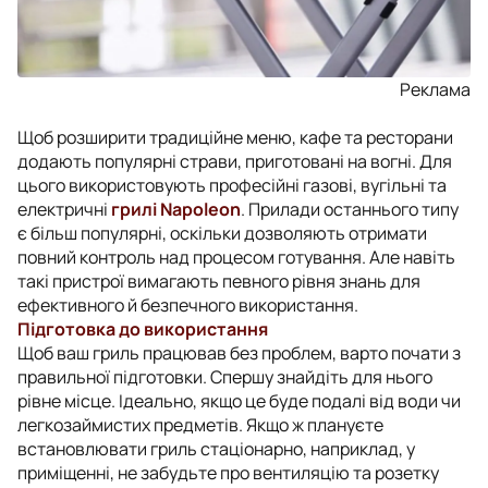
Реклама
Щоб розширити традиційне меню, кафе та ресторани
додають популярні страви, приготовані на вогні. Для
цього використовують професійні газові, вугільні та
електричні
грилі Napoleon
. Прилади останнього типу
є більш популярні, оскільки дозволяють отримати
повний контроль над процесом готування. Але навіть
такі пристрої вимагають певного рівня знань для
ефективного й безпечного використання.
Підготовка до використання
Щоб ваш гриль працював без проблем, варто почати з
правильної підготовки. Спершу знайдіть для нього
рівне місце. Ідеально, якщо це буде подалі від води чи
легкозаймистих предметів. Якщо ж плануєте
встановлювати гриль стаціонарно, наприклад, у
приміщенні, не забудьте про вентиляцію та розетку