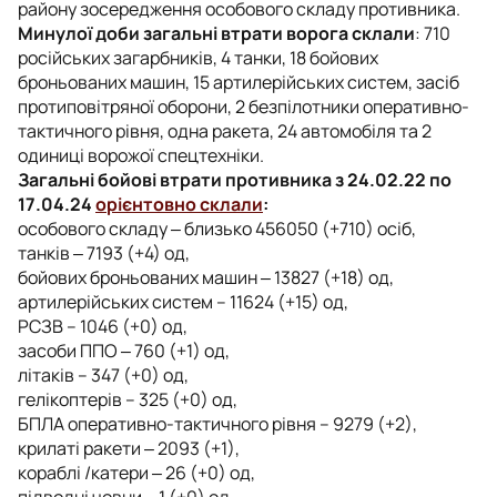
району зосередження особового складу противника.
Минулої доби загальні втрати ворога склали
: 710
російських загарбників, 4 танки, 18 бойових
броньованих машин, 15 артилерійських систем, засіб
протиповітряної оборони, 2 безпілотники оперативно-
тактичного рівня, одна ракета, 24 автомобіля та 2
одиниці ворожої спецтехніки.
Загальні бойові втрати противника з 24.02.22 по
17.04.24
орієнтовно склали
:
особового складу ‒ близько 456050 (+710) осіб,
танків ‒ 7193 (+4) од,
бойових броньованих машин ‒ 13827 (+18) од,
артилерійських систем – 11624 (+15) од,
РСЗВ – 1046 (+0) од,
засоби ППО ‒ 760 (+1) од,
літаків – 347 (+0) од,
гелікоптерів – 325 (+0) од,
БПЛА оперативно-тактичного рівня – 9279 (+2),
крилаті ракети ‒ 2093 (+1),
кораблі /катери ‒ 26 (+0) од,