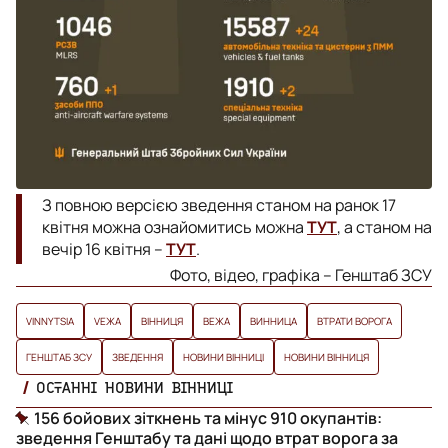
З повною версією зведення станом на ранок 17
квітня можна ознайомитись можна
ТУТ
, а станом на
вечір 16 квітня –
ТУТ
.
Фото, відео, графіка – Генштаб ЗСУ
VINNYTSIA
VЕЖА
ВІННИЦЯ
ВЕЖА
ВИННИЦА
ВТРАТИ ВОРОГА
ГЕНШТАБ ЗСУ
ЗВЕДЕННЯ
НОВИНИ ВІННИЦІ
НОВИНИ ВІННИЦЯ
ОСТАННІ НОВИНИ ВІННИЦІ
156 бойових зіткнень та мінус 910 окупантів:
зведення Генштабу та дані щодо втрат ворога за