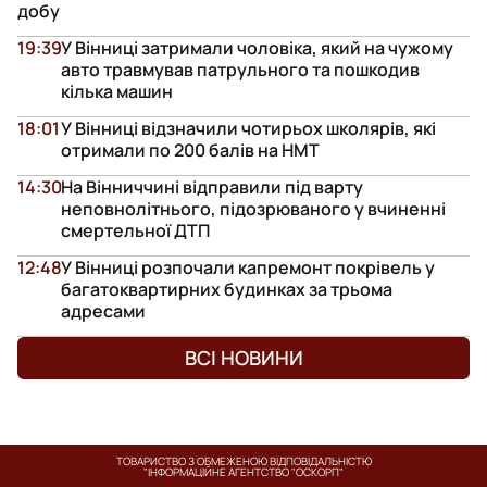
добу
19:39
У Вінниці затримали чоловіка, який на чужому
авто травмував патрульного та пошкодив
кілька машин
18:01
У Вінниці відзначили чотирьох школярів, які
отримали по 200 балів на НМТ
14:30
На Вінниччині відправили під варту
неповнолітнього, підозрюваного у вчиненні
смертельної ДТП
12:48
У Вінниці розпочали капремонт покрівель у
багатоквартирних будинках за трьома
адресами
ВСІ НОВИНИ
ТОВАРИСТВО З ОБМЕЖЕНОЮ ВІДПОВІДАЛЬНІСТЮ
"ІНФОРМАЦІЙНЕ АГЕНТСТВО "ОСКОРП"