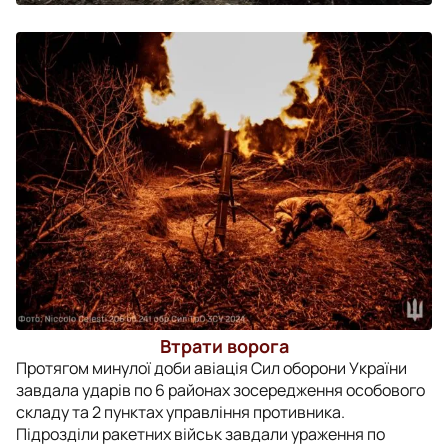
Втрати ворога
Протягом минулої доби авіація Сил оборони України
завдала ударів по 6 районах зосередження особового
складу та 2 пунктах управління противника.
Підрозділи ракетних військ завдали ураження по