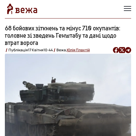
68 бойових зіткнень та мінус 710 окупантів:
головне зі зведень Генштабу та дані щодо
втрат ворога
Публікація
17 Квітня
10:44
Вежа,
Юлія Плахтій