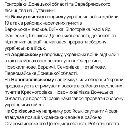
Григорівки Донецької області та Серебрянського
лісництва на Луганщині.
На
Бахмутському
напрямку українські воїни відбили
19 атак в районах населених пунктів
Верхньокам’янське, Виїмка, Білогорівка, Часів Яр,
Іванівське, Кліщіївка Донецької області, де ворог, за
підтримки авіації, намагався прорвати оборону
українських військ.
На
Авдіївському
напрямку, українські воїни відбили 11
атак в районах населених пунктів Очеретине,
Новокалинове, Бердичі, Семенівка, Нетайлове,
Первомайське Донецької області.
На
Новопавлівському
напрямку Сили оборони України
продовжують стримувати ворога в районах населених
пунктів Красногорівка, Новомихайлівка Донецької
області, де ворог 20 разів намагався прорвати оборону
українських військ.
На
Оріхівському
напрямку російські окупанти 4 рази
атакував позиції українських воїнів в районах
Старомайорського Донецької області, Роботиного та