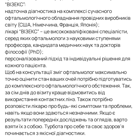
“ВІЗЕКС”:
надточна діагностика на комплексі сучасного
офтальмологічного обладнання провідних виробників
світу (США, Німеччина, Франція, Японія);
лікарі “ВІЗЕКС” – це висококваліфіковані спеціалісти,
серед яких офтальмологи з науковими ступенями
професора, кандидата медичних наук та докторів
філософії (PhD);
персоналізований підхід та індивідуальні рішення для
кожного пацієнта.
Щоб на консультації зміг офтальмолог максимально
точно оцінити стан ваших очей потрібно підготуватись
до комплексного офтальмологічного обстеження. Так,
за сім днів до візиту краще відмовитись від
використання контактних лінз. Також потрібно
розповісти лікарю про будь-які симптоми та проблеми,
навіть якщо вони здаються незначними. Якщо є
результати попередніх досліджень та оглядів, варто
взяти їх з собою. Турбота про себе та своє здоров’я
починається з якісної діагностики.