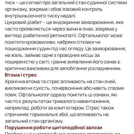
тиск – це сигнал про загальний стан судинної системи
організму, зокрема і обов’язковий контроль
внутрішньоочного тиску надалі.
Цукровий діабет – це ендокринне захворювання, яке
часто проявляється через зміни в очах, зокрема у
вигляді діабетичної ретинопатії. Офтальмолог може
помітити крововиливи, набряки сітківки чи
пошкодження судин під час огляду. Це захворювання,
на жаль, займає одне з провідних місць за
поширеністю у світі, і раннє виявлення його ознак є
критично важливим для запобігання ускладненням.
Втома і стрес
Хронічна втома та стрес впливають на стан очей,
викликаючи сухість, почервоніння або навіть спазми
повік. Офтальмолог одразу помітить ці ознаки, які
часто є результатом тривалого навантаження,
наприклад, роботи за комп’ютером. Стрес також
спричиняє гормональні збої, що впливають на
загальний стан організму.
Порушення роботи щитоподібної залози
Проблеми зі щитоподібною залозою проявляються