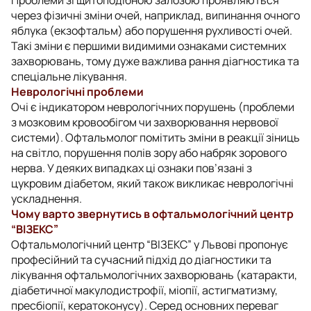
через фізичні зміни очей, наприклад, випинання очного
яблука (екзофтальм) або порушення рухливості очей.
Такі зміни є першими видимими ознаками системних
захворювань, тому дуже важлива рання діагностика та
спеціальне лікування.
Неврологічні проблеми
Очі є індикатором неврологічних порушень (проблеми
з мозковим кровообігом чи захворювання нервової
системи). Офтальмолог помітить зміни в реакції зіниць
на світло, порушення полів зору або набряк зорового
нерва. У деяких випадках ці ознаки пов’язані з
цукровим діабетом, який також викликає неврологічні
ускладнення.
Чому варто звернутись в офтальмологічний центр
“ВІЗЕКС”
Офтальмологічний центр “ВІЗЕКС” у Львові пропонує
професійний та сучасний підхід до діагностики та
лікування офтальмологічних захворювань (катаракти,
діабетичної макулодистрофії, міопії, астигматизму,
пресбіопії, кератоконусу). Серед основних переваг