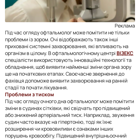
Реклама
Під час огляду офтальмолог може помітити не тільки
проблеми із зором. Очі відображають також інші
приховані системні захворювання, які впливають на
організм в цілому. В офтальмологічному центрі
ВІЗЕКС
спеціалісти використовують інноваційні технології та
обладнання, щоб виявити найменші зміни органа зору
ще на початкових етапах. Своєчасне звернення до
фахівця допоможе виявити захворювання на ранній
стадії та почати лікування.
Проблеми з тиском
Під час огляду очного дна офтальмолог може помітити
зміни в судинах сітківки, які свідчать про підвищений
або знижений артеріальний тиск. Наприклад, звуження
судин часто вказує на гіпертонію, тоді як їхнє
розширення чи крововиливи є ознаками інших
порушень кровообігу. Підвищений внутрішньоочний