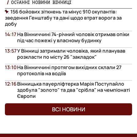
ОСТАННІ НОВИНИ ВІННИЦІ
156 бойових зіткнень та мінус 910 окупантів:
зведення Генштабу та дані щодо втрат ворога за
добу
14:17
На Вінниччині 74-річний чоловік отримав опіки
під час пожежі у власному будинку
13:57
У Вінниці затримали чоловіка, який планував
розкласти по місту 26 "закладок"
13:10
На Вінниччині протягом вихідних склали 27
протоколів на водіїв
12:16
Вінницька пауерліфтерка Марія Поступайло
здобула "золото" та два "срібла" на чемпіонаті
Європи
ВСІ НОВИНИ