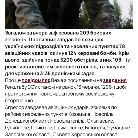
Загалом за вчора зафіксовано 209 бойових
зіткнень. Противник завдав по позиціях
українських підрозділів та населених пунктах 78
авіаційних ударів, скинув 124 керовані бомби. Крім
цього, здійснив понад 5200 обстрілів, з них 108 – із
реактивних систем залпового вогню, та залучив
для ураження 3135 дронів-камікадзе.
Про це
повідомляє
Вежа з посиланням на
зведення
Генштабу ЗСУ станом на ранок 13 червня, 1206-ї доби
протистояння повномасштабному російському
вторгненню.
Агресор завдавав авіаційних ударів, зокрема по
районах населених пунктів Козацьке, Новопіль
Донецької області; Новозлатопіль, Ольгівське,
Гуляйполе, Приютне, Приморське, Білогір’я, Чумацьке
Запорізької області; Львове Херсонської області.