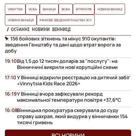
VINNYTSIA
VЕЖА
ВІННИЦЯ
ВЕЖА
ВТРАТИ РФ
НОВИНИ ВІННИЦІ
НОВИНИ ВІННИЦЯ
РАНКОВЕ ЗВЕДЕННЯ ГЕНШТАБУ ЗСУ
ОСТАННІ НОВИНИ ВІННИЦІ
156 бойових зіткнень та мінус 910 окупантів:
зведення Генштабу та дані щодо втрат ворога за
добу
19:10
Від 1,5 до 12 тисяч доларів за "послугу": на
Вінниччині викрили нові корупційні схеми
17:10
У Вінниці відкрили реєстрацію на дитячий забіг
«Vinnytsia Kids Race 2026»
16:19
У Вінниці вчора зафіксували рекорд
максимальної температури повітря +37,6°С
16:08
Вінницька прокуратура скерувала до суду
справу шахрая, який видурив у вінничанки 154
тисячі гривень
ВСІ НОВИНИ