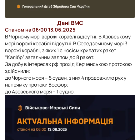
Дані ВМС
Станом на 06:00 13.06.2025
В Чорному морі ворожі кораблі відсутні. В Азовському
морі ворожі кораблі відсутні. В Середземному морі 3
ворожі кораблі, з яких 1 є носієм крилатих ракет
“Калібр” загальним залпом до 8 ракет.
За добу в інтересах рф прохід Керченською протокою
здійснили:
до Чорного моря – 5 суден, з них 4 продовжило рух у
напрямку протоки Босфор;
до Азовського моря – 1 судно.