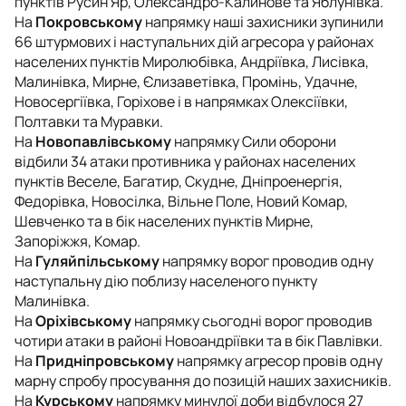
пунктів Русин Яр, Олександро-Калинове та Яблунівка.
На
Покровському
напрямку наші захисники зупинили
66 штурмових і наступальних дій агресора у районах
населених пунктів Миролюбівка, Андріївка, Лисівка,
Малинівка, Мирне, Єлизаветівка, Промінь, Удачне,
Новосергіївка, Горіхове і в напрямках Олексіївки,
Полтавки та Муравки.
На
Новопавлівському
напрямку Сили оборони
відбили 34 атаки противника у районах населених
пунктів Веселе, Багатир, Скудне, Дніпроенергія,
Федорівка, Новосілка, Вільне Поле, Новий Комар,
Шевченко та в бік населених пунктів Мирне,
Запоріжжя, Комар.
На
Гуляйпільському
напрямку ворог проводив одну
наступальну дію поблизу населеного пункту
Малинівка.
На
Оріхівському
напрямку сьогодні ворог проводив
чотири атаки в районі Новоандріївки та в бік Павлівки.
На
Придніпровському
напрямку агресор провів одну
марну спробу просування до позицій наших захисників.
На
Курському
напрямку минулої доби відбулося 27