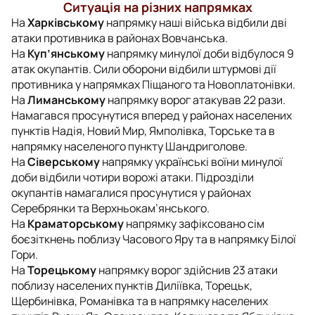
Ситуація на різних напрямках
На
Харківському
напрямку наші війська відбили дві
атаки противника в районах Вовчанська.
На
Куп’янському
напрямку минулої доби відбулося 9
атак окупантів. Сили оборони відбили штурмові дії
противника у напрямках Піщаного та Новоплатонівки.
На
Лиманському
напрямку ворог атакував 22 рази.
Намагався просунутися вперед у районах населених
пунктів Надія, Новий Мир, Ямполівка, Торське та в
напрямку населеного пункту Шандриголове.
На
Сіверському
напрямку українські воїни минулої
доби відбили чотири ворожі атаки. Підрозділи
окупантів намагалися просунутися у районах
Серебрянки та Верхньокам’янського.
На
Краматорському
напрямку зафіксовано сім
боєзіткнень поблизу Часового Яру та в напрямку Білої
Гори.
На
Торецькому
напрямку ворог здійснив 23 атаки
поблизу населених пунктів Диліївка, Торецьк,
Щербинівка, Романівка та в напрямку населених