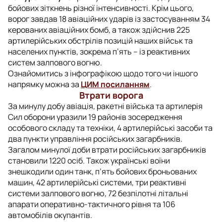
бойових зіткнень різної інтенсивності. Крім цього,
ворог завдав 18 авіаційних ударів із застосуванням 34
керованих авіаційних бомб, а також здійснив 225
артилерійських обстрілів позицій наших військ та
населених пунктів, зокрема п’ять – із реактивних
систем залпового вогню.
Ознайомитись з інфографікою щодо того чи іншого
напрямку можна за
ЦИМ посиланням
.
Втрати ворога
За минулу добу авіація, ракетні війська та артилерія
Сил оборони уразили 19 районів зосередження
особового складу та техніки, 4 артилерійські засоби та
два пункти управління російських загарбників.
Загалом минулої доби втрати російських загарбників
становили 1220 осіб. Також українські воїни
знешкодили один танк, п’ять бойових броньованих
машин, 42 артилерійські системи, три реактивні
системи залпового вогню, 72 безпілотні літальні
апарати оперативно-тактичного рівня та 106
автомобілів окупантів.