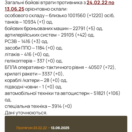
Загальні бойові втрати противника з
24.02.22 по
13.06.25
орієнтовно склали:
особового складу ‒ близько 1001560 (+1220) осіб,
танків ‒ 10934 (+1) од,
бойових броньованих машин ‒ 22791 (+5) од,
артилерійських систем – 29105 (+42) од,
РСЗВ – 1416 (+3) од,
засоби ППО ‒ 1184 (+0) од,
літаків – 416 (+0) од,
гелікоптерів – 337 (+0) од,
БПЛА оперативно-тактичного рівня – 40507 (+72),
крилаті ракети ‒ 3337 (+0),
кораблі /катери ‒ 28 (+0) од,
підводні човни – 1 (+0) од,
автомобільної техніки та автоцистерн – 51821 (+106)
од,
спеціальна техніка ‒ 3914 (+0)
Дані уточнюються.