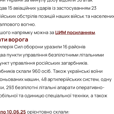
дав 15 авіаційних ударів із застосуванням 23
ійських обстрілів позицій наших військ та населени
залпового вогню.
ншого напрямку можна за
ЦИМ посиланням
.
ти ворога
тилерія Сил оборони уразили 16 районів
ва пункти управління безпілотними літальними
ункт управління російських загарбників.
бників склали 960 осіб. Також українські воїни
роньованих машин, 48 артилерійських систем, одну
и, 293 безпілотні літальні апарати оперативно-
обільної та одиницю спеціальної техніки, а також
 по 10.06.25
орієнтовно склали: