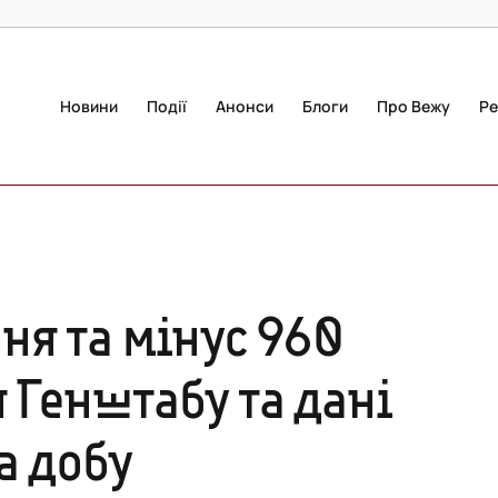
Новини
Події
Анонси
Блоги
Про Вежу
Ре
ня та мінус 960
 Генштабу та дані
а добу