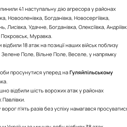
пинили 41 наступальну дію агресора у районах
а, Новооленівка, Богданівка, Новосергіївка,
, Лисівка, Удачне, Богданівка, Олексіївка, Андріїв
, Покровськ, Муравка.
відбили 18 атак на позиції наших військ поблизу
, Зелене Поле, Вільне Поле, Веселе, у напрямку
роби просунутися уперед на
Гуляйпільському
ка.
шно відбили шість ворожих атак у районах
к Павлівки.
ворог п’ять разів без успіху намагався просуватис
и України за минулу добу відбили 38 атак