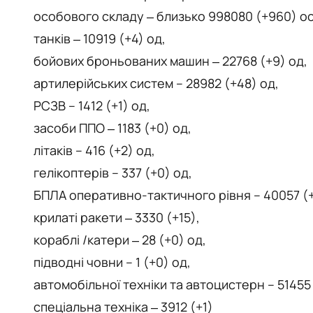
особового складу ‒ близько 998080 (+960) ос
танків ‒ 10919 (+4) од,
бойових броньованих машин ‒ 22768 (+9) од,
артилерійських систем – 28982 (+48) од,
РСЗВ – 1412 (+1) од,
засоби ППО ‒ 1183 (+0) од,
літаків – 416 (+2) од,
гелікоптерів – 337 (+0) од,
БПЛА оперативно-тактичного рівня – 40057 (
крилаті ракети ‒ 3330 (+15),
кораблі /катери ‒ 28 (+0) од,
підводні човни – 1 (+0) од,
автомобільної техніки та автоцистерн – 51455 
спеціальна техніка ‒ 3912 (+1)