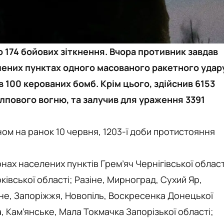
 174 бойових зіткнення. Вчора противник завдав
елених пунктах одного масованого ракетного удар
в 100 керованих бомб. Крім цього, здійснив 6153
залпового вогню, та залучив для ураження 3391
ом на ранок 10 червня, 1203-ї доби протистояння
.
нах населених пунктів Грем’яч Чернігівської област
ківської області; Разіне, Мирноград, Сухий Яр,
не, Запоріжжя, Новопіль, Воскресенка Донецької
а, Кам’янське, Мала Токмачка Запорізької області;