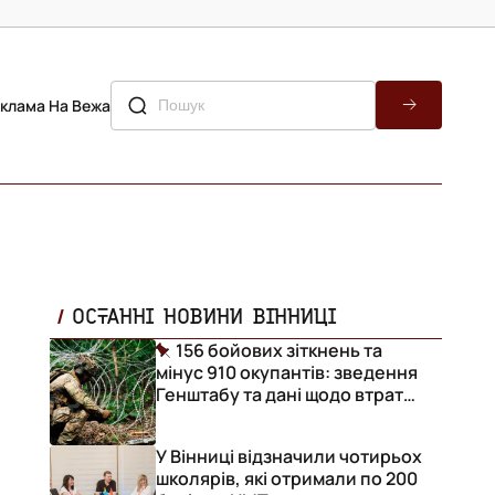
клама На Вежа
ОСТАННІ НОВИНИ ВІННИЦІ
156 бойових зіткнень та
мінус 910 окупантів: зведення
Генштабу та дані щодо втрат
ворога за добу
У Вінниці відзначили чотирьох
школярів, які отримали по 200