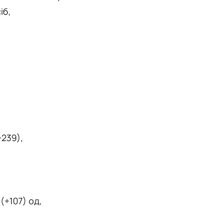
іб,
+239),
(+107) од,