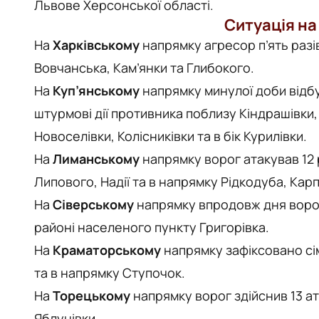
Львове Херсонської області.
Ситуація на
На
Харківському
напрямку агресор п’ять разі
Вовчанська, Кам’янки та Глибокого.
На
Куп’янському
напрямку минулої доби відбу
штурмові дії противника поблизу Кіндрашівки,
Новоселівки, Колісниківки та в бік Курилівки.
На
Лиманському
напрямку ворог атакував 12 
Липового, Надії та в напрямку Рідкодуба, Карп
На
Сіверському
напрямку впродовж дня ворог 
районі населеного пункту Григорівка.
На
Краматорському
напрямку зафіксовано сім
та в напрямку Ступочок.
На
Торецькому
напрямку ворог здійснив 13 ат
Яблунівки.