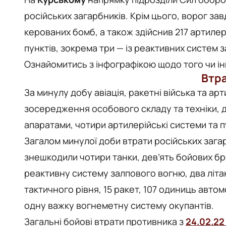
російських загарбників. Крім цього, ворог зав
керованих бомб, а також здійснив 217 артилер
пунктів, зокрема три — із реактивних систем 
Ознайомитись з інфографікою щодо того чи і
Втра
За минулу добу авіація, ракетні війська та ар
зосередження особового складу та техніки, д
апаратами, чотири артилерійські системи та п
Загалом минулої доби втрати російських загар
знешкодили чотири танки, дев’ять бойових б
реактивну систему залпового вогню, два літак
тактичного рівня, 15 ракет, 107 одиниць автом
одну важку вогнеметну систему окупантів.
Загальні бойові втрати противника з
24.02.22