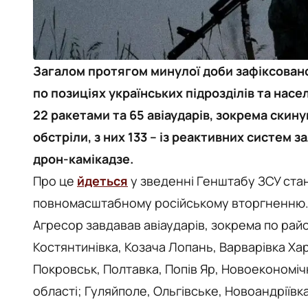
Загалом протягом минулої доби зафіксовано
по позиціях українських підрозділів та нас
22 ракетами та 65 авіаударів, зокрема скину
обстріли, з них 133 – із реактивних систем 
дрон-камікадзе.
Про це
йдеться
у зведенні Генштабу ЗСУ стан
повномасштабному російському вторгненню
Агресор завдавав авіаударів, зокрема по райо
Костянтинівка, Козача Лопань, Варварівка Хар
Покровськ, Полтавка, Попів Яр, Новоекономіч
області; Гуляйполе, Ольгівське, Новоандріївк