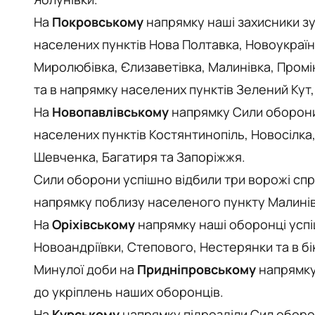
На
Покровському
напрямку наші захисники зу
населених пунктів Нова Полтавка, Новоукраїнк
Миролюбівка, Єлизаветівка, Малинівка, Промінь
та в напрямку населених пунктів Зелений Кут
На
Новопавлівському
напрямку Сили оборони 
населених пунктів Костянтинопіль, Новосілка
Шевченка, Багатиря та Запоріжжя.
Сили оборони успішно відбили три ворожі сп
напрямку поблизу населеного пункту Малинів
На
Оріхівському
напрямку наші оборонці успі
Новоандріївки, Степового, Нестерянки та в бі
Минулої доби на
Придніпровському
напрямку 
до укріплень наших оборонців.
На
Курському
напрямку підрозділи Сил оборон