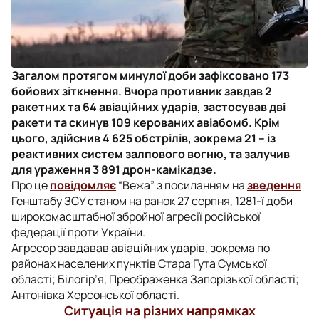
Загалом протягом минулої доби зафіксовано 173
бойових зіткнення. Вчора противник завдав 2
ракетних та 64 авіаційних ударів, застосував дві
ракети та скинув 109 керованих авіабомб. Крім
цього, здійснив 4 625 обстрілів, зокрема 21 – із
реактивних систем залпового вогню, та залучив
для ураження 3 891 дрон-камікадзе.
Про це
повідомляє
“Вежа” з посиланням на
зведення
Генштабу ЗСУ станом на ранок 27 серпня, 1281-ї доби
широкомасштабної збройної агресії російської
федерації проти України.
Агресор завдавав авіаційних ударів, зокрема по
районах населених пунктів Стара Гута Сумської
області; Білогір’я, Преображенка Запорізької області;
Антонівка Херсонської області.
Ситуація на різних напрямках