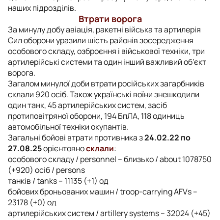
наших підрозділів.
Втрати ворога
За минулу добу авіація, ракетні війська та артилерія
Сил оборони уразили шість районів зосередження
особового складу, озброєння і військової техніки, три
артилерійські системи та один інший важливий об’єкт
ворога.
Загалом минулої доби втрати російських загарбників
склали 920 осіб. Також українські воїни знешкодили
один танк, 45 артилерійських систем, засіб
протиповітряної оборони, 194 БпЛА, 118 одиниць
автомобільної техніки окупантів.
Загальні бойові втрати противника з
24.02.22 по
27.08.25
орієнтовно
склали
:
особового складу / personnel – близько / about 1078750
(+920) осіб / persons
танків / tanks – 11135 (+1) од
бойових броньованих машин / troop-carrying AFVs –
23178 (+0) од
артилерійських систем / artillery systems – 32024 (+45)