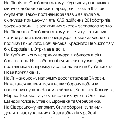
На Північно–Слобожанському і Курському напрямках
минулої доби українські підрозділи відбили 15 атак
окупантів. Також противник завдав 3 авіаударів,
скинувши при цьому п’ять КАБ, здійснив 201 обстрілів,
зокрема один – із реактивних систем залпового вогню.
На Південно-Слобожанському напрямку противник
чотири рази атакував позиції українських захисників
поблизу Глибокого, Вовчанська, Красного Першого та у
бік Дорошівки. Отримав відсіч.
На Куп’янському напрямку вчора відбулося вісім
боєзіткнень. Наші оборонці зупинили штурмові дії
противника у напрямку населених пунктів Куп’янськ та
Нова Кругляківка.
На Лиманському напрямку ворог атакував 34 рази.
Намагався вклинитися в нашу оборону поблизу
населених пунктів Новомихайлівка, Карпівка, Колодязі,
Мирне, Торське та у бік населених пунктів Ольгівка,
Шандриголове, Ставки, Дронівка та Серебрянка.
На Сіверському напрямку Сили оборони зупинили
дев’ять наступальних дій загарбників у районі