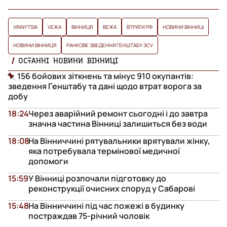
VINNYTSIA
VЕЖА
ВІННИЦЯ
ВЕЖА
ВТРАТИ РФ
НОВИНИ ВІННИЦІ
НОВИНИ ВІННИЦЯ
РАНКОВЕ ЗВЕДЕННЯ ГЕНШТАБУ ЗСУ
ОСТАННІ НОВИНИ ВІННИЦІ
156 бойових зіткнень та мінус 910 окупантів:
зведення Генштабу та дані щодо втрат ворога за
добу
18:24
Через аварійний ремонт сьогодні і до завтра
значна частина Вінниці залишиться без води
18:08
На Вінниччині рятувальники врятували жінку,
яка потребувала термінової медичної
допомоги
15:59
У Вінниці розпочали підготовку до
реконструкції очисних споруд у Сабарові
15:48
На Вінниччині під час пожежі в будинку
постраждав 75-річний чоловік