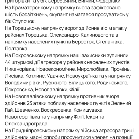
Григорівки та у бік Серебрянки, Виїмки, Федорівки.
На Краматорському напрямку вчора зафіксовано
шість боєзіткнень, окупант намагався просуватись у
бік Ступочок.
На Торецькому напрямку ворог здійснив вісім атак у
районах Торецька, Олександро-Калинового та в
напрямку населених пунктів Бересток, Степанівка,
Полтавка.
На Покровському напрямку наші захисники зупинили
44 штурмові дії агресора у районах населених пунктів
Никанорівка, Новоекономічне, Миролюбівка, Промінь,
Лисівка, Котлине, Удачне, Новоукраїнка та у напрямку
Володимирівки, Рубіжного, Білицького, Родинського,
Покровська, Новопавлівки, Філії.
На Новопавлівському напрямку противник вчора
здійснив 23 атаки поблизу населених пунктів Зелений
Гай, Шевченко, Воскресенка, Комишуваха,
Новогеоргіївка та у напрямку Філії, Іскри та
Олександрограда.
На Придніпровському напрямку війська агресора тричі
здійснили марні спроби просунутися уперед на позиції