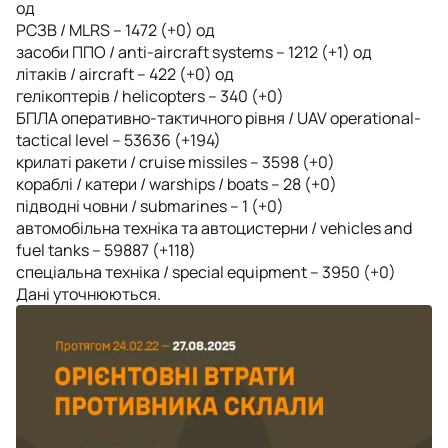
од
РСЗВ / MLRS – 1472 (+0) од
засоби ППО / anti-aircraft systems – 1212 (+1) од
літаків / aircraft – 422 (+0) од
гелікоптерів / helicopters – 340 (+0)
БПЛА оперативно-тактичного рівня / UAV operational-
tactical level – 53636 (+194)
крилаті ракети / cruise missiles – 3598 (+0)
кораблі / катери / warships / boats – 28 (+0)
підводні човни / submarines – 1 (+0)
автомобільна техніка та автоцистерни / vehicles and
fuel tanks – 59887 (+118)
спеціальна техніка / special equipment – 3950 (+0)
Дані уточнюються.