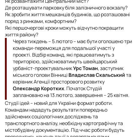
Як розвантажити Центральний міст?
Де розташувати парковку біля залізничного вокзалу?
Як зробити життя мешканців будинків, що розташовані
поряд з ринками, комфортним?
Які першочергові кроки можуть відчутно покращити
життя району?
Через тиждень – 5 лютого – має бути оголошено три
команди-переможця для подальшої участі у
проекті. Відбір команд, які працюватимуть з
територією, здійснюватимуть швейцарський
урбаніст-проектувальник
Урс Томан
, заступник
міського голови Вінниці
Владислав Скальський
та
керівник Агенції просторового розвитку
Олександр Коротких
. Початок Студій
заплановано на 13 лютого, завершення – 25 квітня.
Студії ідей – новий для України формат роботи.
Командам нададуть результати попередньо
здійснених соціологічних досліджень та
транспортного аналізу, необхідну картографічну та
містобудівну документацію. Під ччас роботи будуть
проводитись консультації з департаментами