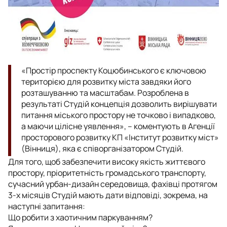
«Простір проспекту Коцюбинського є ключовою
територією для розвитку міста завдяки його
розташуванню та масштабам. Розроблена в
результаті Студій концепція дозволить вирішувати
питання міського простору не точково і випадково,
а маючи цілісне уявлення», –
коментують в Агенції
просторового розвитку КП «Інститут розвитку міст»
(Вінниця), яка є співорганізатором Студій.
Для того, щоб забезпечити високу якість життєвого
простору, пріоритетність громадського транспорту,
сучасний урбан-дизайн середовища, фахівці протягом
3-х місяців Студій мають дати відповіді, зокрема, на
наступні запитання:
Що робити з хаотичним паркуванням?