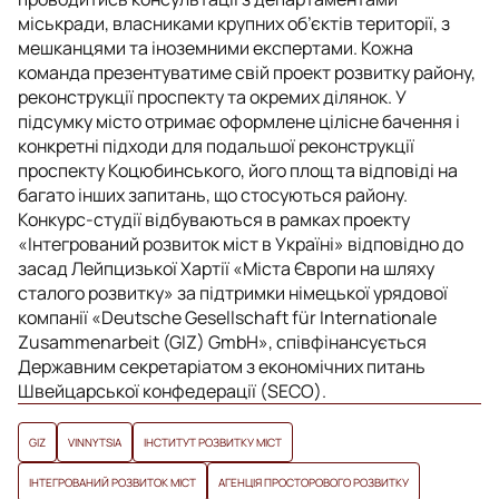
міськради, власниками крупних об’єктів території, з
мешканцями та іноземними експертами. Кожна
команда презентуватиме свій проект розвитку району,
реконструкції проспекту та окремих ділянок. У
підсумку місто отримає оформлене цілісне бачення і
конкретні підходи для подальшої реконструкції
проспекту Коцюбинського, його площ та відповіді на
багато інших запитань, що стосуються району.
Конкурс-студії відбуваються в рамках проекту
«Інтегрований розвиток міст в Україні» відповідно до
засад Лейпцизької Хартії «Міста Європи на шляху
сталого розвитку» за підтримки німецької урядової
компанії «Deutsche Gesellschaft für Internationale
Zusammenarbeit (GIZ) GmbH», співфінансується
Державним секретаріатом з економічних питань
Швейцарської конфедерації (SECO).
GIZ
VINNYTSIA
ІНСТИТУТ РОЗВИТКУ МІСТ
ІНТЕГРОВАНИЙ РОЗВИТОК МІСТ
АГЕНЦІЯ ПРОСТОРОВОГО РОЗВИТКУ