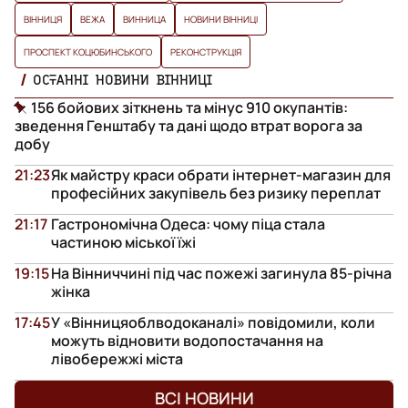
ВІННИЦЯ
ВЕЖА
ВИННИЦА
НОВИНИ ВІННИЦІ
ПРОСПЕКТ КОЦЮБИНСЬКОГО
РЕКОНСТРУКЦІЯ
ОСТАННІ НОВИНИ ВІННИЦІ
156 бойових зіткнень та мінус 910 окупантів:
зведення Генштабу та дані щодо втрат ворога за
добу
21:23
Як майстру краси обрати інтернет-магазин для
професійних закупівель без ризику переплат
21:17
Гастрономічна Одеса: чому піца стала
частиною міської їжі
19:15
На Вінниччині під час пожежі загинула 85-річна
жінка
17:45
У «Вінницяоблводоканалі» повідомили, коли
можуть відновити водопостачання на
лівобережжі міста
ВСІ НОВИНИ