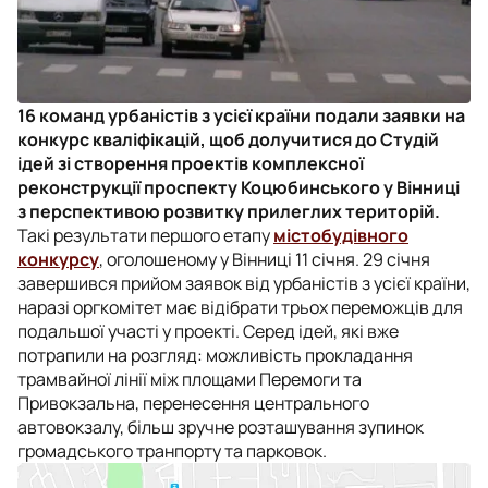
16 команд урбаністів з усієї країни подали заявки на
конкурс кваліфікацій, щоб долучитися до Студій
ідей зі створення проектів комплексної
реконструкції проспекту Коцюбинського у Вінниці
з перспективою розвитку прилеглих територій.
Такі результати першого етапу
містобудівного
конкурсу
, оголошеному у Вінниці 11 січня. 29 січня
завершився прийом заявок від урбаністів з усієї країни,
наразі оргкомітет має відібрати трьох переможців для
подальшої участі у проекті. Серед ідей, які вже
потрапили на розгляд: можливість прокладання
трамвайної лінії між площами Перемоги та
Привокзальна, перенесення центрального
автовокзалу, більш зручне розташування зупинок
громадського транпорту та парковок.