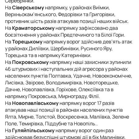
Серебрянки.
На
Сіверському
напрямку, у районах Виїмки,
Верхньокам’янського, Федорівки та Григорівки,
противник шість разів атакував позиції наших військ.
На
Краматорському
напрямку зафіксовано два
боєзіткнення у районах Предтечиного та Білої Гори.
На
Торецькому
напрямку ворог здійснив дев’ять атак
у районах Диліївки, Щербинівки, Русиного Яру,
Торецька та в напрямку Катеринівки.
На
Покровському
напрямку наші захисники зупинили
46 штурмових і наступальних дій агресора у районах
населених пунктів Полтавка, Удачне, Новоекономічне,
Лисівка, Звірове, Володимирівка, Новоторецьке,
Дачне, Новопавлівка, Горіхове, Олексіївка та в
напрямку Покровська, Мирнограду, Філії.
На
Новопавлівському
напрямку ворог 17 разів
атакував наші позиції в районах населених пунктів
Ялта, Мирне, Толстой, Воскресенка, Маліївка, Зелене
Поле, Темирівка, Піддубне та Новопіль..
На
Гуляйпільському
напрямку ворог один раз
здійснював безуспішні штурмові дії в бік Малинівки.