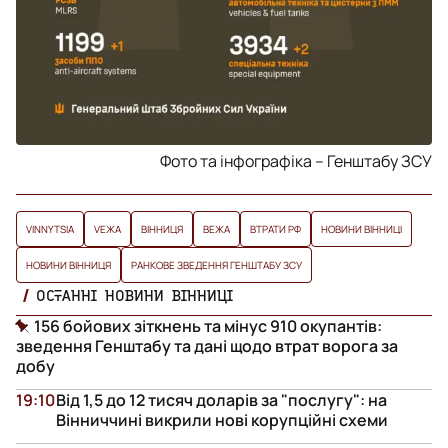
Фото та інфографіка – Генштабу ЗСУ
VINNYTSIA
VЕЖА
ВІННИЦЯ
ВЕЖА
ВТРАТИ РФ
НОВИНИ ВІННИЦІ
НОВИНИ ВІННИЦЯ
РАНКОВЕ ЗВЕДЕННЯ ГЕНШТАБУ ЗСУ
ОСТАННІ НОВИНИ ВІННИЦІ
156 бойових зіткнень та мінус 910 окупантів:
зведення Генштабу та дані щодо втрат ворога за
добу
19:10
Від 1,5 до 12 тисяч доларів за "послугу": на
Вінниччині викрили нові корупційні схеми