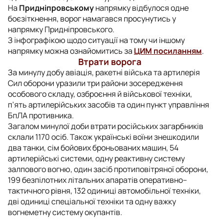
На
Придніпровському
напрямку відбулося одне
боєзіткнення, ворог намагався просунутись у
напрямку Придніпровського.
З інфографікою щодо ситуації на тому чи іншому
напрямку можна ознайомитись за
ЦИМ посиланням
.
Втрати ворога
За минулу добу авіація, ракетні війська та артилерія
Сил оборони уразили три райони зосередження
особового складу, озброєння й військової техніки,
п’ять артилерійських засобів та один пункт управління
БпЛА противника.
Загалом минулої доби втрати російських загарбників
склали 1170 осіб. Також українські воїни знешкодили
два танки, сім бойових броньованих машин, 54
артилерійські системи, одну реактивну систему
залпового вогню, один засіб протиповітряної оборони,
199 безпілотних літальних апаратів оперативно–
тактичного рівня, 132 одиниці автомобільної техніки,
дві одиниці спеціальної техніки та одну важку
вогнеметну систему окупантів.