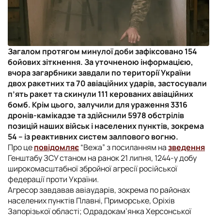
Загалом протягом минулої доби зафіксовано 154
бойових зіткнення. За уточненою інформацією,
вчора загарбники завдали по території України
двох ракетних та 70 авіаційних ударів, застосували
п’ять ракет та скинули 111 керованих авіаційних
бомб. Крім цього, залучили для ураження 3316
дронів-камікадзе та здійснили 5978 обстрілів
позицій наших військ і населених пунктів, зокрема
54 – із реактивних систем залпового вогню.
Про це
повідомляє
“Вежа” з посиланням на
зведення
Генштабу ЗСУ станом на ранок 21 липня, 1244-у добу
широкомасштабної збройної агресії російської
федерації проти України.
Агресор завдавав авіаударів, зокрема по районах
населених пунктів Плавні, Приморське, Оріхів
Запорізької області; Одрадокам’янка Херсонської