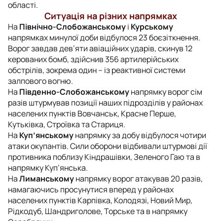
області.
Ситуація на різних напрямках
На
Північно-Слобожанському
і
Курському
напрямках минулої доби відбулося 23 боєзіткнення.
Ворог завдав дев’яти авіаційних ударів, скинув 12
керованих бомб, здійснив 356 артилерійських
обстрілів, зокрема один – із реактивної системи
залпового вогню.
На
Південно-Слобожанському
напрямку ворог сім
разів штурмував позиції наших підрозділів у районах
населених пунктів Вовчанськ, Красне Перше,
Кутьківка, Строївка та Стариця.
На
Куп’янському
напрямку за добу відбулося чотири
атаки окупантів. Сили оборони відбивали штурмові дії
противника поблизу Кіндрашівки, Зеленого Гаю та в
напрямку Куп’янська.
На
Лиманському
напрямку ворог атакував 20 разів,
намагаючись просунутися вперед у районах
населених пунктів Карпівка, Колодязі, Новий Мир,
Рідкодуб, Шандриголове, Торське та в напрямку