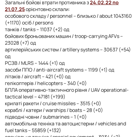
Загальні бойові втрати противника з
24.02.22 по
21.07.25
орієнтовно склали:
особового складу / personnel – близько / about 1043160
(+1170) осіб / persons
танків / tanks – 11037 (+2) од
бойових броньованих машин / troop-carrying AFVs –
23028 (+7) од
артилерійських систем / artillery systems – 30637 (+54)
од
РСЗВ / MLRS – 1444 (+1) од
засоби ППО / anti-aircraft systems – 1199 (+1) од
літаків / aircraft – 421 (+0) од
гелікоптерів / helicopters – 340 (+0)
БПЛА оперативно-тактичного рівня / UAV operational-
tactical level – 47181 (+199)
крилаті ракети / cruise missiles – 3515 (+0)
кораблі / катери / warships / boats – 28 (+0)
підводні човни / submarines – 1 (+0)
автомобільна техніка та автоцистерни / vehicles and
fuel tanks – 55859 (+132)
спеціальна техніка / special equipment – 3934 (+2)