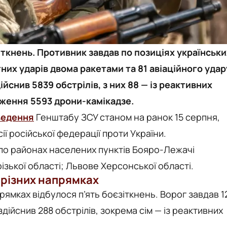
іткнень. Противник завдав по позиціях українськи
них ударів двома ракетами та 81 авіаційного удар
ійснив 5839 обстрілів, з них 88 — із реактивних
аження 5593 дрони-камікадзе.
ведення
Генштабу ЗСУ станом на ранок 15 серпня,
ї російської федерації проти України.
 по районах населених пунктів Бояро-Лежачі
ізької області; Львове Херсонської області.
 різних напрямках
ямках відбулося п’ять боєзіткнень. Ворог завдав 1
здійснив 288 обстрілів, зокрема сім — із реактивних