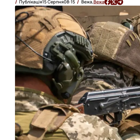
Публікація
15 Серпня
08:15
Вежа,
Вежа