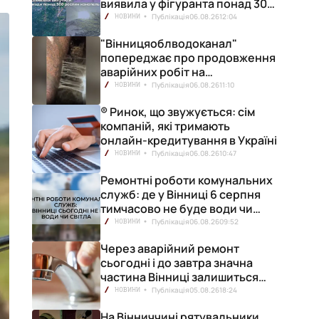
виявила у фігуранта понад 300
конопель
Публікація
06.08.26
12:04
НОВИНИ
"Вінницяоблводоканал"
попереджає про продовження
аварійних робіт на
водопровідній станції
Публікація
06.08.26
11:10
НОВИНИ
® Ринок, що звужується: сім
компаній, які тримають
онлайн-кредитування в Україні
Публікація
06.08.26
10:47
НОВИНИ
Ремонтні роботи комунальних
служб: де у Вінниці 6 серпня
тимчасово не буде води чи
світла
Публікація
06.08.26
09:52
НОВИНИ
Через аварійний ремонт
сьогодні і до завтра значна
частина Вінниці залишиться
без води
Публікація
05.08.26
18:24
НОВИНИ
На Вінниччині рятувальники