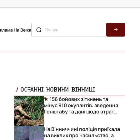
клама На Вежа
ОСТАННІ НОВИНИ ВІННИЦІ
156 бойових зіткнень та
мінус 910 окупантів: зведення
Генштабу та дані щодо втрат
ворога за добу
На Вінниччині поліція приїхала
на виклик про насильство, а