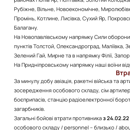
Рубіжне, Вільне, Новоекономічне, Миролюбів
Промінь, Котлине, Лисівка, Сухий Яр, Покровс
Балагану.
На Новопавлівському напрямку Сили оборони 
пунктів Толстой, Олександроград, Маліївка, 
Зелений Гай, Мирне та в напрямку Філії, Запо
На Придніпровському напрямку наші воїни від
Втра
За минулу добу авіація, ракетні війська та а
зосередження особового складу, сім артилері
боєприпасів, станцію радіоелектронної борот
загарбників.
Загальні бойові втрати противника
з 24.02.22
особового складу / personnel – близько / abou