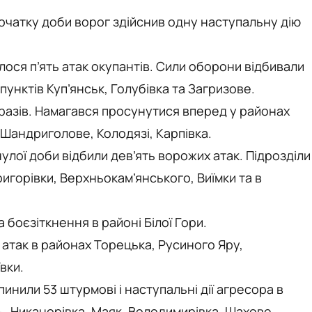
чатку доби ворог здійснив одну наступальну дію
лося п’ять атак окупантів. Сили оборони відбивали
пунктів Куп’янськ, Голубівка та Загризове.
разів. Намагався просунутися вперед у районах
 Шандриголове, Колодязі, Карпівка.
улої доби відбили дев’ять ворожих атак. Підрозділи
игорівки, Верхньокам’янського, Виїмки та в
боєзіткнення в районі Білої Гори.
 атак в районах Торецька, Русиного Яру,
вки.
нили 53 штурмові і наступальні дії агресора в
ь, Никанорівка, Маяк, Володимирівка, Шахове,