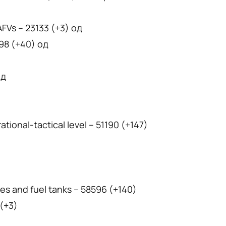
FVs – 23133 (+3) од
498 (+40) од
од
onal-tactical level – 51190 (+147)
es and fuel tanks – 58596 (+140)
 (+3)