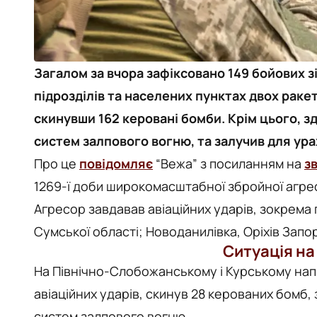
Загалом за вчора зафіксовано 149 бойових з
підрозділів та населених пунктах двох ракет
скинувши 162 керовані бомби. Крім цього, зд
систем залпового вогню, та залучив для ур
Про це
повідомляє
“Вежа” з посиланням на
з
1269-ї доби широкомасштабної збройної агресі
Агресор завдавав авіаційних ударів, зокрема
Сумської області; Новоданилівка, Оріхів Запор
Ситуація на
На Північно-Слобожанському і Курському напр
авіаційних ударів, скинув 28 керованих бомб, 
систем залпового вогню.