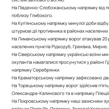
На Південно-Слобожанському напрямку від по
поблизу Глибокого.
На Куп’янському напрямку минулої доби відбу
штурмові дії противника в районах населених 
На Лиманському напрямку ворог атакував 20 
населених пунктів Рідкодуб, Греківка, Мирне,
На Сіверському напрямку українські воїни мин
окупантів намагалися просунутися у районі Гр
напрямку Серебрянки.
На Краматорському напрямку зафіксовано два 
На Торецькому напрямку ворог здійснив п’ять
Олександра-Калинового та в напрямку Плещії
На Покровському напрямку наші захисники зупи
районах Попів Яр, Полтавка, Золотий Колодяз