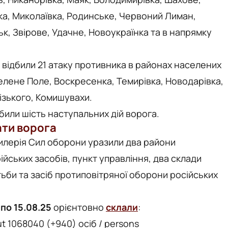
ка, Миколаївка, Родинське, Червоний Лиман,
ьк, Звірове, Удачне, Новоукраїнка та в напрямку
відбили 21 атаку противника в районах населених
Зелене Поле, Воскресенка, Темирівка, Новодарівка,
різького, Комишувахи.
били шість наступальних дій ворога.
ти ворога
ртилерія Сил оборони уразили два райони
йських засобів, пункт управління, два склади
ьби та засіб протиповітряної оборони російських
 по 15.08.25
орієнтовно
склали
:
t 1068040 (+940) осіб / persons