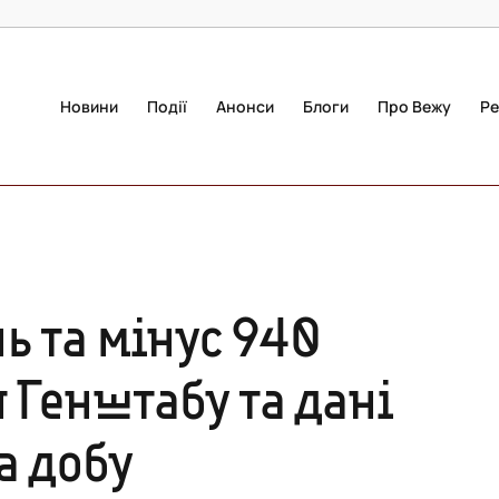
Новини
Події
Анонси
Блоги
Про Вежу
Ре
ь та мінус 940
 Генштабу та дані
а добу