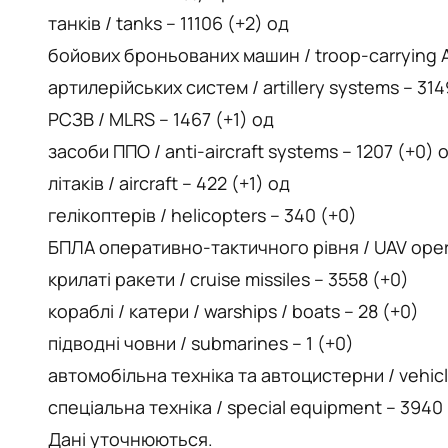
танків / tanks – 11106 (+2) од
бойових броньованих машин / troop-carrying A
артилерійських систем / artillery systems – 31
РСЗВ / MLRS – 1467 (+1) од
засоби ППО / anti-aircraft systems – 1207 (+0) 
літаків / aircraft – 422 (+1) од
гелікоптерів / helicopters – 340 (+0)
БПЛА оперативно-тактичного рівня / UAV operati
крилаті ракети / cruise missiles – 3558 (+0)
кораблі / катери / warships / boats – 28 (+0)
підводні човни / submarines – 1 (+0)
автомобільна техніка та автоцистерни / vehicl
спеціальна техніка / special equipment – 3940
Дані уточнюються.