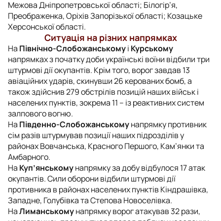
Межова Дніпропетровської області; Білогір’я,
Преображенка, Оріхів Запорізької області; Козацьке
Херсонської області.
Ситуація на різних напрямках
На
Північно-Слобожанському
і
Курському
напрямках з початку доби українські воїни відбили три
штурмові дії окупантів. Крім того, ворог завдав 13
авіаційних ударів, скинувши 26 керованих бомб, а
також здійснив 279 обстрілів позицій наших військ і
населених пунктів, зокрема 11 – із реактивних систем
залпового вогню.
На
Південно-Слобожанському
напрямку противник
сім разів штурмував позиції наших підрозділів у
районах Вовчанська, Красного Першого, Кам’янки та
Амбарного.
На
Куп’янському
напрямку за добу відбулося 17 атак
окупантів. Сили оборони відбили штурмові дії
противника в районах населених пунктів Кіндрашівка,
Западне, Голубівка та Степова Новоселівка.
На
Лиманському
напрямку ворог атакував 32 рази,