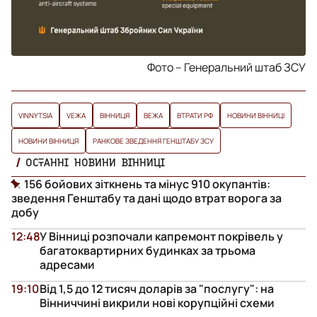
Фото – Генеральний штаб ЗСУ
VINNYTSIA
VЕЖА
ВІННИЦЯ
ВЕЖА
ВТРАТИ РФ
НОВИНИ ВІННИЦІ
НОВИНИ ВІННИЦЯ
РАНКОВЕ ЗВЕДЕННЯ ГЕНШТАБУ ЗСУ
ОСТАННІ НОВИНИ ВІННИЦІ
156 бойових зіткнень та мінус 910 окупантів:
зведення Генштабу та дані щодо втрат ворога за
добу
12:48
У Вінниці розпочали капремонт покрівель у
багатоквартирних будинках за трьома
адресами
19:10
Від 1,5 до 12 тисяч доларів за "послугу": на
Вінниччині викрили нові корупційні схеми