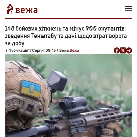
148 бойових зіткнень та мінус 900 окупантів:
зведення Генштабу та дані щодо втрат ворога
за добу
Публікація
17 Серпня
09:46
Вежа,
Вежа