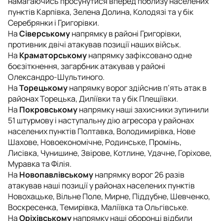
намагаючись просунутися вперед поблизу населених
пунктів Карпівка, Зелена Долина, Колодязі та у бік
Серебрянки і Григорівки.
На
Сіверському
напрямку в районі Григорівки,
противник двічі атакував позиції наших військ.
На
Краматорському
напрямку зафіксовано одне
боєзіткнення, загарбник атакував у районі
Олександро-Шультиного.
На
Торецькому
напрямку ворог здійснив п’ять атак в
районах Торецька, Диліївки та у бік Плещіївки.
На
Покровському
напрямку наші захисники зупинили
51 штурмову і наступальну дію агресора у районах
населених пунктів Полтавка, Володимирівка, Нове
Шахове, Новоекономічне, Родинське, Промінь,
Лисівка, Чунишине, Звірове, Котлине, Удачне, Горіхове,
Муравка та Філія.
На
Новопавлівському
напрямку ворог 26 разів
атакував наші позиції у районах населених пунктів
Новохацьке, Вільне Поле, Мирне, Піддубне, Шевченко,
Воскресенка, Темирівка, Маліївка та Ольгівське.
На
Оріхівському
напрямку наші оборонці відбили