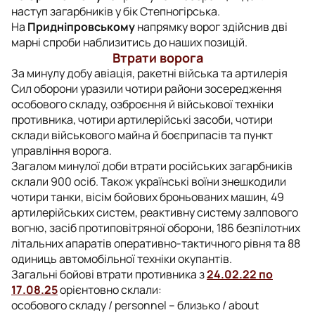
наступ загарбників у бік Степногірська.
На
Придніпровському
напрямку ворог здійснив дві
марні спроби наблизитись до наших позицій.
Втрати ворога
За минулу добу авіація, ракетні війська та артилерія
Сил оборони уразили чотири райони зосередження
особового складу, озброєння й військової техніки
противника, чотири артилерійські засоби, чотири
склади військового майна й боєприпасів та пункт
управління ворога.
Загалом минулої доби втрати російських загарбників
склали 900 осіб. Також українські воїни знешкодили
чотири танки, вісім бойових броньованих машин, 49
артилерійських систем, реактивну систему залпового
вогню, засіб протиповітряної оборони, 186 безпілотних
літальних апаратів оперативно-тактичного рівня та 88
одиниць автомобільної техніки окупантів.
Загальні бойові втрати противника з
24.02.22 по
17.08.25
орієнтовно склали:
особового складу / personnel – близько / about