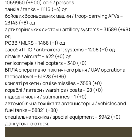
1069950 (+900) осіб / persons
танків / tanks – 11116 (+4) од
бойових броньованих машин / troop-carrying AFVs –
23143 (+8) од
артилерійських систем / artillery systems – 31589 (+49)
од
РСЗВ / MLRS – 1468 (+1) од
засоби ППО / anti-aircraft systems – 1208 (+1) од
літаків / aircraft – 422 (+0) од
гелікоптерів / helicopters – 340 (+0)
БПЛА оперативно-тактичного рівня / UAV operational-
tactical level – 51528 (+186)
крилаті ракети / cruise missiles – 3558 (+0)
кораблі / катери / warships / boats – 28 (+0)
підводні човни / submarines – 1 (+0)
автомобільна техніка та автоцистерни / vehicles and
fuel tanks – 58821 (+88)
спеціальна техніка / special equipment – 3942 (+0)
Дані уточнюються.