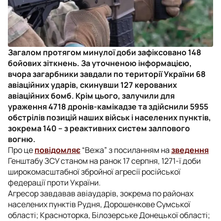
Загалом протягом минулої доби зафіксовано 148
бойових зіткнень. За уточненою інформацією,
вчора загарбники завдали по території України 68
авіаційних ударів, скинувши 127 керованих
авіаційних бомб. Крім цього, залучили для
ураження 4718 дронів-камікадзе та здійснили 5955
обстрілів позицій наших військ і населених пунктів,
зокрема 140 – з реактивних систем залпового
вогню.
Про це
повідомляє
“Вежа” з посиланням на
зведення
Генштабу ЗСУ станом на ранок 17 серпня, 1271-ї доби
широкомасштабної збройної агресії російської
федерації проти України.
Агресор завдавав авіаударів, зокрема по районах
населених пунктів Рудня, Дорошенкове Сумської
області; Красноторка, Білозерське Донецької області;